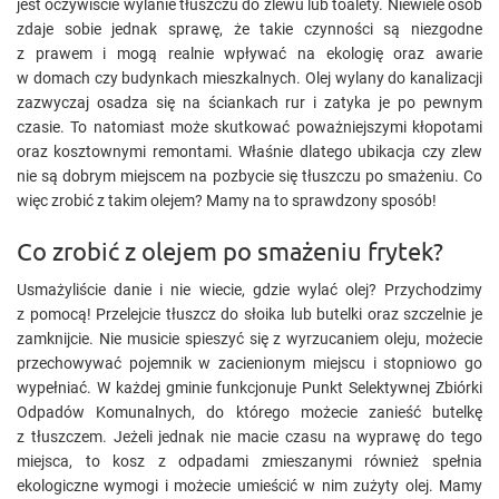
jest oczywiście wylanie tłuszczu do zlewu lub toalety. Niewiele osób
zdaje sobie jednak sprawę, że takie czynności są niezgodne
z prawem i mogą realnie wpływać na ekologię oraz awarie
w domach czy budynkach mieszkalnych. Olej wylany do kanalizacji
zazwyczaj osadza się na ściankach rur i zatyka je po pewnym
czasie. To natomiast może skutkować poważniejszymi kłopotami
oraz kosztownymi remontami. Właśnie dlatego ubikacja czy zlew
nie są dobrym miejscem na pozbycie się tłuszczu po smażeniu. Co
więc zrobić z takim olejem? Mamy na to sprawdzony sposób!
Co zrobić z olejem po smażeniu frytek?
Usmażyliście danie i nie wiecie, gdzie wylać olej? Przychodzimy
z pomocą! Przelejcie tłuszcz do słoika lub butelki oraz szczelnie je
zamknijcie. Nie musicie spieszyć się z wyrzucaniem oleju, możecie
przechowywać pojemnik w zacienionym miejscu i stopniowo go
wypełniać. W każdej gminie funkcjonuje Punkt Selektywnej Zbiórki
Odpadów Komunalnych, do którego możecie zanieść butelkę
z tłuszczem. Jeżeli jednak nie macie czasu na wyprawę do tego
miejsca, to kosz z odpadami zmieszanymi również spełnia
ekologiczne wymogi i możecie umieścić w nim zużyty olej. Mamy