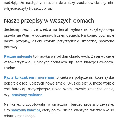
nadzieję, że następnym razem dwa razy zastanowicie się, nim
wlejecie zużyty tłuszcz do rur.
Nasze przepisy w Waszych domach
Jesteśmy pewni, że wiedza na temat wylewania zużytego oleju
przyda się Wam w codziennych czynnościach. Na koniec poznajcie
nasze przepisy, dzięki którym przyrządzicie smaczne, smażone
potrawy.
Pyszne naleśniki
to klasyka wśród dań obiadowych. Zaserwujcie je
w towarzystwie ulubionych dodatków, np. sera białego i owoców.
Pycha!
Ryż z kurczakiem i morelami
to ciekawe połączenie, które zyska
poparcie osób lubiących nowe smaki. Skusicie się? A może wolicie
coś bardziej tradycyjnego? Przed Wami równie smaczne danie,
czyli
smażony makaron
.
Na koniec przygotowaliśmy smaczną i bardzo prostą przekąskę.
Oto
smażony kalafior
, który pojawi się na Waszych talerzach w 30
minut. Smacznego!