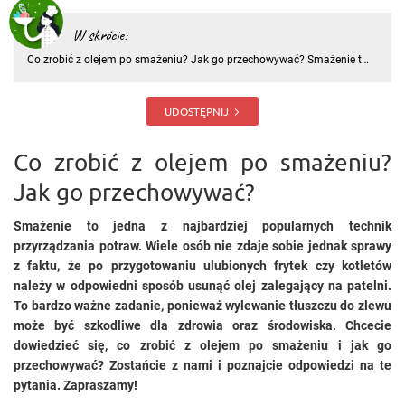
W skrócie:
Co zrobić z olejem po smażeniu? Jak go przechowywać? Smażenie to
jedna z najbardziej popularnych technik przyrządzania potraw. Wiele
osób nie zdaje sobie jednak sprawy z faktu, że po przygotowaniu
ulubionych frytek czy kotletów należy w odpowiedni sposób
UDOSTĘPNIJ
Co zrobić z olejem po smażeniu?
Jak go przechowywać?
Smażenie to jedna z najbardziej popularnych technik
przyrządzania potraw. Wiele osób nie zdaje sobie jednak sprawy
z faktu, że po przygotowaniu ulubionych frytek czy kotletów
należy w odpowiedni sposób usunąć olej zalegający na patelni.
To bardzo ważne zadanie, ponieważ wylewanie tłuszczu do zlewu
może być szkodliwe dla zdrowia oraz środowiska. Chcecie
dowiedzieć się, co zrobić z olejem po smażeniu i jak go
przechowywać? Zostańcie z nami i poznajcie odpowiedzi na te
pytania. Zapraszamy!