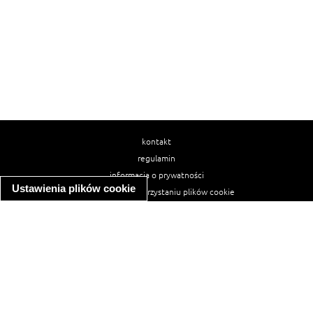
kontakt
regulamin
informacja o prywatności
Ustawienia plików cookie
informacja o wykorzystaniu plików cookie
ułatwienia dostępu
Najpopularniejsze przepisy
spaghetti bolognese
makaron z kurczakiem w sosie śmietanowym
kanapka z indykiem