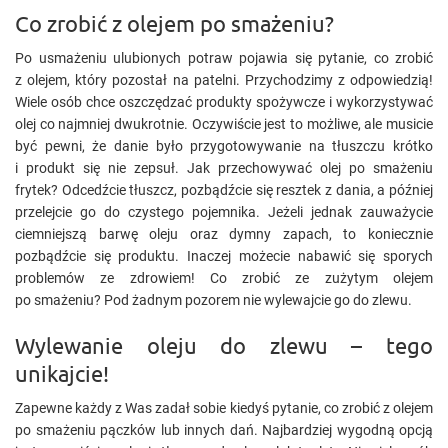
Co zrobić z olejem po smażeniu?
Po usmażeniu ulubionych potraw pojawia się pytanie, co zrobić
z olejem, który pozostał na patelni. Przychodzimy z odpowiedzią!
Wiele osób chce oszczędzać produkty spożywcze i wykorzystywać
olej co najmniej dwukrotnie. Oczywiście jest to możliwe, ale musicie
być pewni, że danie było przygotowywanie na tłuszczu krótko
i produkt się nie zepsuł. Jak przechowywać olej po smażeniu
frytek? Odcedźcie tłuszcz, pozbądźcie się resztek z dania, a później
przelejcie go do czystego pojemnika. Jeżeli jednak zauważycie
ciemniejszą barwę oleju oraz dymny zapach, to koniecznie
pozbądźcie się produktu. Inaczej możecie nabawić się sporych
problemów ze zdrowiem! Co zrobić ze zużytym olejem
po smażeniu? Pod żadnym pozorem nie wylewajcie go do zlewu.
Wylewanie oleju do zlewu – tego
unikajcie!
Zapewne każdy z Was zadał sobie kiedyś pytanie, co zrobić z olejem
po smażeniu pączków lub innych dań. Najbardziej wygodną opcją