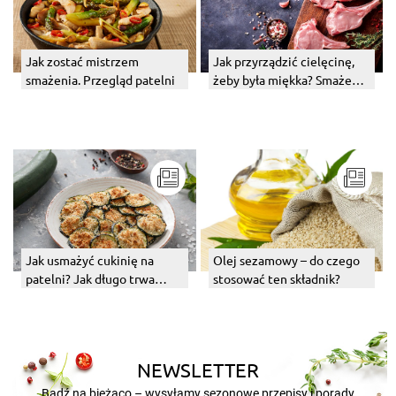
Jak zostać mistrzem
Jak przyrządzić cielęcinę,
smażenia. Przegląd patelni
żeby była miękka? Smażenie
i pieczenie cielęciny
Jak usmażyć cukinię na
Olej sezamowy – do czego
patelni? Jak długo trwa
stosować ten składnik?
smażenie tego warzywa?
NEWSLETTER
Bądź na bieżąco – wysyłamy sezonowe przepisy i porady