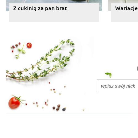
Z cukinią za pan brat
Wariacje