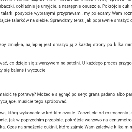
baczki, dokładnie je umyjcie, a następnie osuszcie. Pokrójcie cukin
talarki posypcie wybranymi przyprawami, my polecamy Wam rozmaryn
ajcie talarków na siebie. Sprawdźmy teraz, jak poprawnie smażyć c
by zmiękła, najlepiej jest smażyć ją z każdej strony po kilka m
 co dzieje się z warzywem na patelni. U każdego proces przygotowa
 się balans i wyczucie.
ozmaicić tę potrawę? Możecie sięgnąć po sery: grana padano albo pa
wycające, musicie tego spróbować.
ywa, którą wykonacie w krótkim czasie. Zacznijcie od rozmącenia j
nie, jak w poprzednim przepisie, pokrójcie warzywo na centymetrowe
. Czas na smażenie cukinii, które zajmie Wam zaledwie kilka min