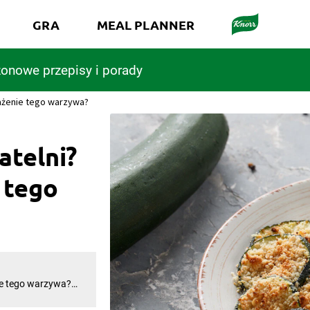
GRA
MEAL PLANNER
onowe przepisy i porady
mażenie tego warzywa?
atelni?
 tego
ie tego warzywa?
Doskonale sprawdzi
k do dania