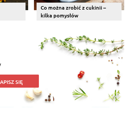
Co można zrobić z cukinii –
kilka pomysłów
y
APISZ SIĘ