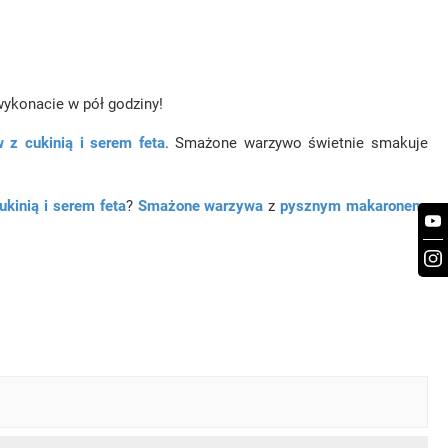
 wykonacie w pół godziny!
w z cukinią i serem feta
. Smażone warzywo świetnie smakuje
ukinią i serem feta
?
Smażone warzywa
z
pysznym makaronem
,