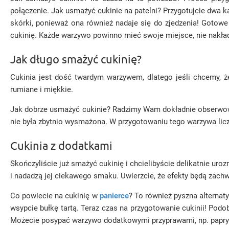
połączenie. Jak usmażyć cukinie na patelni? Przygotujcie dwa ka
skórki, ponieważ ona również nadaje się do zjedzenia! Gotowe 
cukinię. Każde warzywo powinno mieć swoje miejsce, nie nakład
Jak długo smażyć cukinię?
Cukinia jest dość twardym warzywem, dlatego jeśli chcemy, że
rumiane i miękkie.
Jak dobrze usmażyć cukinie? Radzimy Wam dokładnie obserwować,
nie była zbytnio wysmażona. W przygotowaniu tego warzywa liczy
Cukinia z dodatkami
Skończyliście już smażyć cukinię i chcielibyście delikatnie ur
i nadadzą jej ciekawego smaku. Uwierzcie, że efekty będą zach
Co powiecie na cukinię w
panierce
? To również pyszna alternat
wsypcie bułkę tartą. Teraz czas na przygotowanie cukinii! Podob
Możecie posypać warzywo dodatkowymi przyprawami, np. papryką