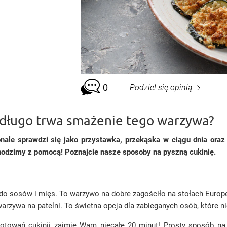
0
Podziel się opinią
k długo trwa smażenie tego warzywa?
onale sprawdzi się jako przystawka, przekąska w ciągu dnia ora
hodzimy z pomocą! Poznajcie nasze sposoby na pyszną cukinię.
do sosów i mięs. To warzywo na dobre zagościło na stołach Europe
rzywa na patelni. To świetna opcja dla zabieganych osób, które ni
gotowań cukinii zajmie Wam niecałe 20 minut! Prosty sposób na