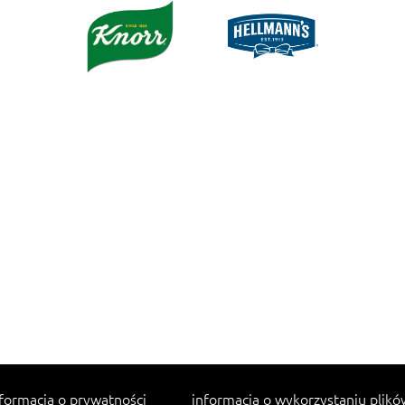
formacja o prywatności
informacja o wykorzystaniu plikó