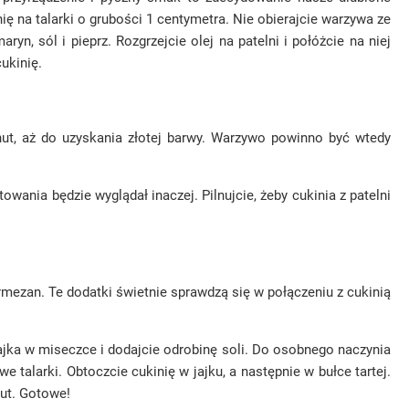
ię na talarki o grubości 1 centymetra. Nie obierajcie warzywa ze
, sól i pieprz. Rozgrzejcie olej na patelni i połóżcie na niej
ukinię.
inut, aż do uzyskania złotej barwy. Warzywo powinno być wtedy
nia będzie wyglądał inaczej. Pilnujcie, żeby cukinia z patelni
rmezan. Te dodatki świetnie sprawdzą się w połączeniu z cukinią
ajka w miseczce i dodajcie odrobinę soli. Do osobnego naczynia
 talarki. Obtoczcie cukinię w jajku, a następnie w bułce tartej.
ut. Gotowe!