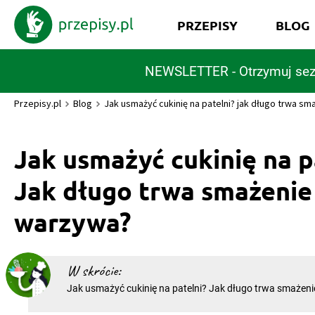
PRZEPISY
BLOG
NEWSLETTER - Otrzymuj sez
Przepisy.pl
Blog
Jak usmażyć cukinię na patelni? jak długo trwa s
Jak usmażyć cukinię na p
Jak długo trwa smażenie
warzywa?
W skrócie:
Jak usmażyć cukinię na patelni? Jak długo trwa smażen
Cukinia z patelni to pyszna i niezwykle prosta potrawa. 
się jako przystawka, przekąska w ciągu dnia oraz dodate