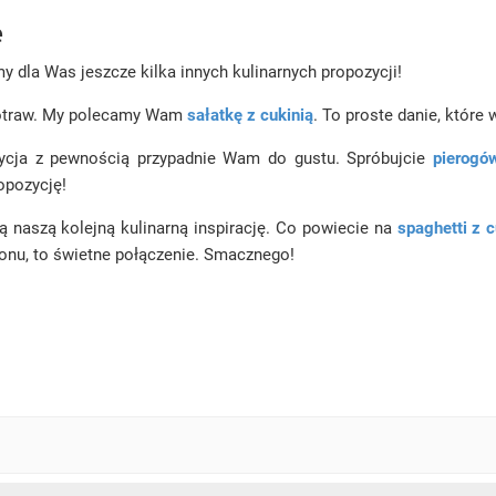
e
my dla Was jeszcze kilka innych kulinarnych propozycji!
 potraw. My polecamy Wam
sałatkę z cukinią
. To proste danie, które
zycja z pewnością przypadnie Wam do gustu. Spróbujcie
pierogó
opozycję!
ą naszą kolejną kulinarną inspirację. Co powiecie na
spaghetti z c
nu, to świetne połączenie. Smacznego!