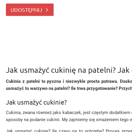
głównego. Zastanawiacie się, w jaki sposób
UDOSTĘPNIJ
Jak usmażyć cukinię na patelni? Ja
Cukinia z patelni to pyszna i niezwykle prosta potrawa. Dosk
usmażyć to warzywo na patelni? Ile trwa przygotowanie? Przyc
Jak usmażyć cukinie?
Cukinia, zwana również jako kabaczek, jest częstym dodatkiem 
sposoby na podanie cukinii. My zajmiemy się smażeniem tego wa
Jak usmażyć cukinie? Ile czasu na to potrzeba? Proces przy