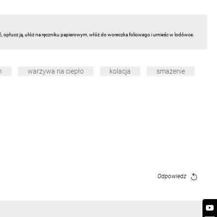
ć, opłucz ją, ułóż na ręczniku papierowym, włóż do woreczka foliowego i umieśc w lodówce.
n
warzywa na ciepło
kolacja
smażenie
Odpowiedz