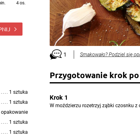
in.
4 os.
PNIJ
1
Smakowało? Podziel się op
Przygotowanie krok po
1 sztuka
Krok 1
1 sztuka
W moździerzu rozetrzyj ząbki czosnku z 
 opakowanie
1 sztuka
1 sztuka