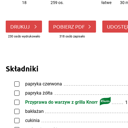
18
259 os.
łatwe
30 m
DRUKUJ
POBIERZ PDF
UDOSTĘ
230 osób wydrukowało
318 osób zapisało
Składniki
papryka czerwona
papryka żółta
Przyprawa do warzyw z grilla Knorr
1
bakłażan
cukinia