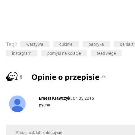
Tagi:
warzywa
cukinia
papryka
dania z
instagram
pomysł na kolację
feed wege
Opinie o przepisie
1
Ernest Krawczyk
, 04.05.2015
pycha