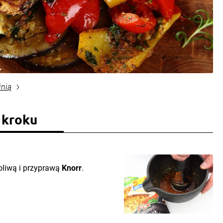
inią
 kroku
oliwą i przyprawą
Knorr
.