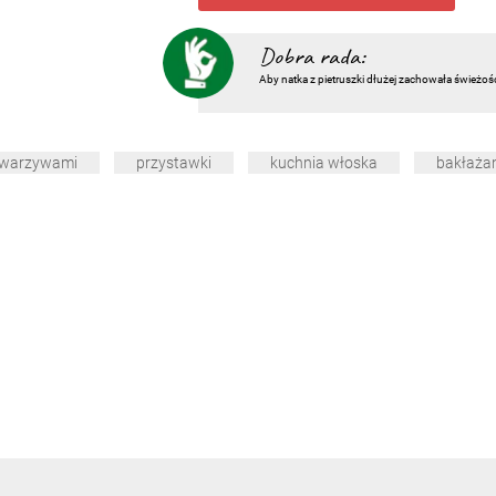
Dobra rada:
Aby natka z pietruszki dłużej zachowała świeżoś
 warzywami
przystawki
kuchnia włoska
bakłaża