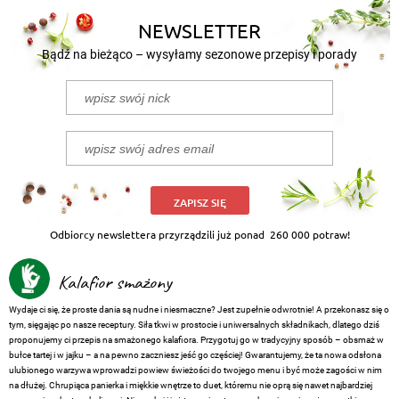
NEWSLETTER
Bądź na bieżąco – wysyłamy sezonowe przepisy i porady
ZAPISZ SIĘ
Odbiorcy newslettera przyrządzili już ponad
260 000 potraw!
Kalafior smażony
Wydaje ci się, że proste dania są nudne i niesmaczne? Jest zupełnie odwrotnie! A przekonasz się o
tym, sięgając po nasze receptury. Siła tkwi w prostocie i uniwersalnych składnikach, dlatego dziś
proponujemy ci przepis na smażonego kalafiora. Przygotuj go w tradycyjny sposób – obsmaż w
bułce tartej i w jajku – a na pewno zaczniesz jeść go częściej! Gwarantujemy, że ta nowa odsłona
ulubionego warzywa wprowadzi powiew świeżości do twojego menu i być może zagości w nim
na dłużej. Chrupiąca panierka i miękkie wnętrze to duet, któremu nie oprą się nawet najbardziej