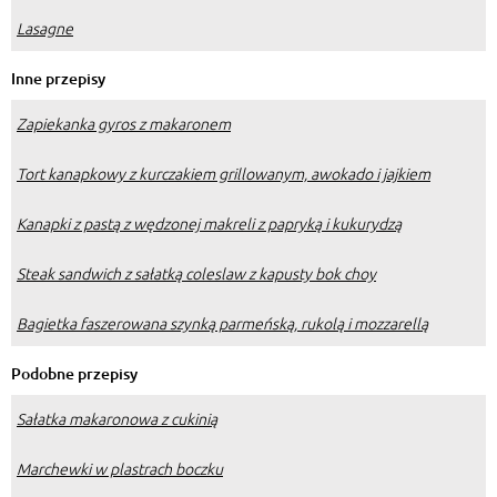
Lasagne
Inne przepisy
Zapiekanka gyros z makaronem
Tort kanapkowy z kurczakiem grillowanym, awokado i jajkiem
Kanapki z pastą z wędzonej makreli z papryką i kukurydzą
Steak sandwich z sałatką coleslaw z kapusty bok choy
Bagietka faszerowana szynką parmeńską, rukolą i mozzarellą
Podobne przepisy
Sałatka makaronowa z cukinią
Marchewki w plastrach boczku