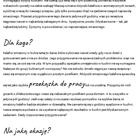
wymagający krytycy kulinarni. Nie czekaj i już teraz się o tym przekonaj, ponieważ wszystkie
wskazówki i porady na ciebie czekają! Maczaj rumiane różyczki kalafiora w aromatycznych sosach,
a później wracaj do naszego przepisu, gdy tylko poczujesz chęć na zjedzenie czegoś naprawdę
smacznego. Przecież przygotowanie tego dania to jedyne pół godziny, więc po recepturę
sięgniesz nawet w najbardziej zabieganym dniu. Apetycznie, prosto i błyskawicznie – tak, jak
najbardziej lubimy. Życzymy ci powodzenia i, co najważniejsze, smacznego.
Dla kogo?
Kalafior smażony w bułce tartej to danie, które wykonasz nawet wtedy, gdy na co dzień z
gotowaniem jest ci nie po drodze. Jego przygotowanie nie sprawia żadnych problemów, więc nie
martw się, że coś się nie uda. W tym przypadku specjalne umiejętności w kuchni nie są wymagane.
Należysz do grupy kulinarnych nowicjuszy? Nic nie szkodzi, śmiało sięgnij po naszą recepturę i
ciesz się smacznym oraz wyjątkowo prostym posiłkiem. Różyczki smażonego kalafiora sprawdzą
przekąska do pracy
się też jako szybka
lub na uczelnię. Przygotuj do nich
grzanki z chleba tostowego i ciesz się niebanalnym posiłkiem poza domem. A to wszystko w
jedyne pół godziny! Jeśli więc zależy ci na czasie i szukasz pomysłów na szybkie dania, to
smażony kalafior będzie strzałem w dziesiątkę. Nie zamartwiaj się o godziny spędzone w kuchni,
nasza receptura pokaże ci, że uzyskanie najlepszych rezultatów w kuchni jest błyskawicznym
zadaniem. Kiedy rozpoczniesz przygotowania?
Na jaką okazję?