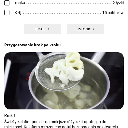
mąka
2 łyżki
olej
15 mililitrów
EMAIL
LISTONIC
Przygotowanie krok po kroku
Krok 1
Świeży kalafior podziel na mniejsze różyczki i ugotuj go do
miękkości. Kalafiora mrożonego gotuj bezpośrednio po otwarciu