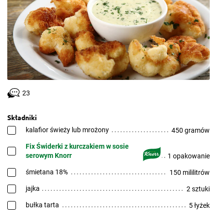
23
Składniki
kalafior świeży lub mrożony
450 gramów
Fix Świderki z kurczakiem w sosie
serowym Knorr
1 opakowanie
śmietana 18%
150 mililitrów
jajka
2 sztuki
bułka tarta
5 łyżek