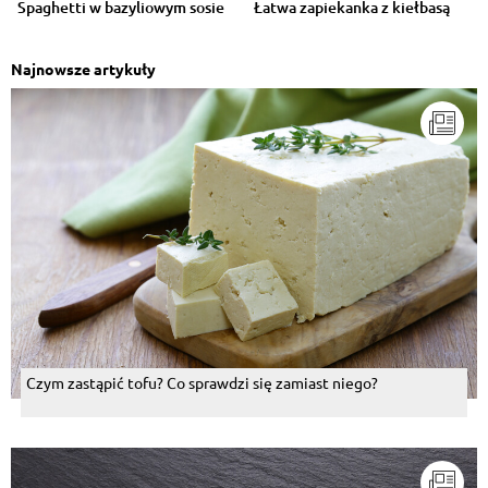
Spaghetti w bazyliowym sosie
Łatwa zapiekanka z kiełbasą
Magdalena Rawiak
, 15.07.2016
Najnowsze artykuły
Bardzo dobry w takim wydaniu :-)
Odpowiedz
Justyna Klemczak
, 15.07.2016
Uwielbiam
Odpowiedz
Renata Bośniak
, 07.07.2016
Takiego kalafiora robie do obiadu od kąd pamiętam
czyli od jakichś 30 lat
Odpowiedz
Czym zastąpić tofu? Co sprawdzi się zamiast niego?
Eleonora Pudło
, 07.07.2016
Pycha polecam
Odpowiedz