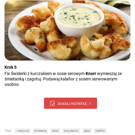
Krok 5
Fix Świderki z kurczakiem w sosie serowym
Knorr
wymieszaj ze
śmietanką i zagotuj. Podawaj kalafior z sosem serwowanym
osobno.
DODAJ NOTATKĘ
Tagi:
warzywa
śmietana
drób
przystawki
jajka
kalafior