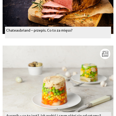
Monika Lichańska
, 06.07.2016
Jessuuu jakie pyszne
Odpowiedz
paweł Kacprzak
, 14.07.2015
Chateaubriand – przepis. Co to za mięso?
Znalazłem szybki sposób.
Odpowiedz
paweł Kacprzak
, 10.07.2015
Super sos.
Odpowiedz
paweł Kacprzak
, 10.07.2015
Super sos. Kalafior chrupiący i rozpływa się w
ustach. polecam
Odpowiedz
Auszpik – co to jest? Jak zrobić i czym różni się od sztamu?