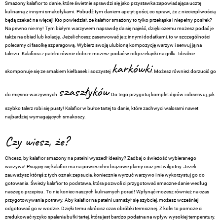
Smażony kalafior to danie, które świetnie sprawdzi się jako przystawka zapowiadająca ucztę
kulinarną z innymi smakołykami. Pobudź tym daniem apetyt gości, co sprawi, że z niecierpliwością
będą czekać na więcej! Kto powiedział, że kalafior smażony to tylko przekąska i niepełny posiłek?
Na pewno nie my! Tym białym warzywem naprawdę da się najeść, dzięki czemu możesz podać je
także na obiad lub kolację. Jeżeli chcesz zaserwować je z innymi dodatkami, to w szczególności
polecamy ci fasolkę szparagową. Wybierz swoją ulubioną kompozycję warzyw i serwuj ją na
talerzu. Kalafiora z patelni równie dobrze możesz podać w roli przekąski na grillu. Idealnie
karkówki
skomponuje się ze smakiem kiełbasek i soczystej
. Możesz również dorzucić go
szaszłyków
do mięsno-warzywnych
. Do tego przygotuj komplet dipów i obserwuj, jak
szybko talerz robi się pusty! Kalafior w bułce tartej to danie, które zachwyci walorami nawet
najbardziej wymagających smakoszy.
Czy wiesz, że?
Chcesz, by kalafior smażony na patelni wyszedł idealny? Zadbaj o świeżość wybieranego
warzywa! Psujący się kalafior ma na powierzchni brązowe plamy oraz jest wilgotny. Jeżeli
zauważysz którąś z tych oznak zepsucia, koniecznie wyrzuć warzywo i nie wykorzystuj go do
gotowania. Świeży kalafior to podstawa, która pozwoli ci przygotować smaczne danie według
naszego przepisu. To nie koniec naszych kulinarnych porad! Wpłynąć możesz również na czas
przygotowywania potrawy. Aby kalafior na patelni usmażył się szybciej, możesz wcześniej
odgotować go w wodzie. Dzięki temu skrócisz czas obróbki termicznej. Z kolei to pomoże ci
zredukować ryzyko spalenia bułki tartej, która jest bardzo podatna na wpływ wysokiej temperatury.