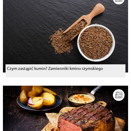
Krystyna Kubicka
, 06.07.2016
robiłam w ten sposób ....pychaaaaa
Odpowiedz
Maria Bończyk
, 06.07.2016
Trzeba po prostu skopiować wkleić w worda i dopiero
wydrukować bo rzeczywiście inaczej się nie da.
Odpowiedz
Czym zastąpić kumin? Zamienniki kminu rzymskiego
Anna Kubiak
, 06.07.2016
?
Odpowiedz
Tomasz Koszewski
, 06.07.2016
E coś nie działa. Na stronie brak obrazków, a
zapisanie .pdf niemożliwe :(
Odpowiedz