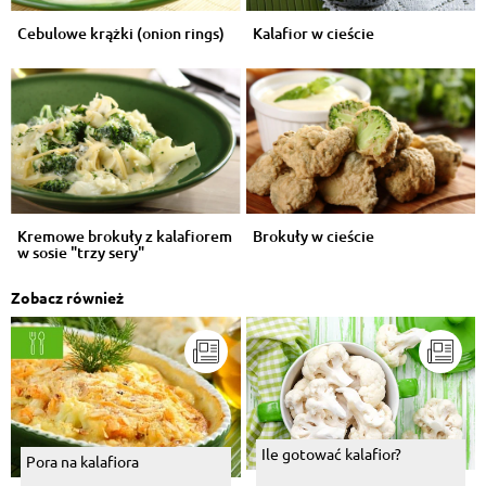
Cebulowe krążki (onion rings)
Kalafior w cieście
Kremowe brokuły z kalafiorem
Brokuły w cieście
w sosie "trzy sery"
Zobacz również
Ile gotować kalafior?
Pora na kalafiora