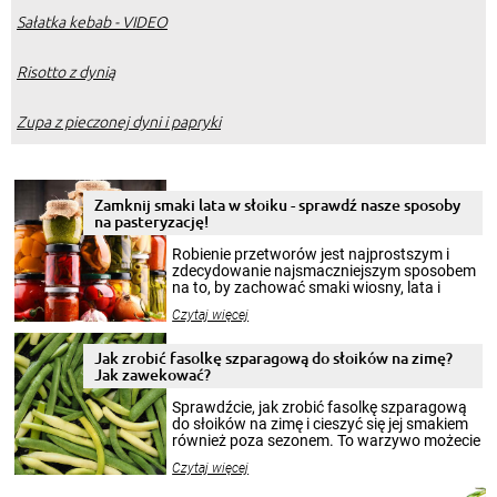
Sałatka kebab - VIDEO
Risotto z dynią
Zupa z pieczonej dyni i papryki
Zamknij smaki lata w słoiku - sprawdź nasze sposoby
na pasteryzację!
Robienie przetworów jest najprostszym i
zdecydowanie najsmaczniejszym sposobem
na to, by zachować smaki wiosny, lata i
jesieni na dłużej. Można robić setki zdjęć
Czytaj więcej
krajobrazów, by cieszyć nimi oko w sezonie
zimowym, ale to smaczny posiłek pozwoli w
pełni poczuć atmosferę cieplejszych
Jak zrobić fasolkę szparagową do słoików na zimę?
miesięcy. Przygotowanie słoików ze
Jak zawekować?
smakowitą zawartością musi obejmować
patenty, które pozwolą zachować świeżość
Sprawdźcie, jak zrobić fasolkę szparagową
przetworów.
do słoików na zimę i cieszyć się jej smakiem
również poza sezonem. To warzywo możecie
wekować na wiele sposobów. Wykorzystajcie
Czytaj więcej
nasze propozycje!