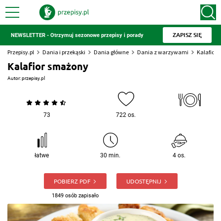
ZAPISZ SIĘ
NEWSLETTER - Otrzymuj sezonowe przepisy i porady
Przepisy.pl
Dania i przekąski
Dania główne
Dania z warzywami
Kalafior
Kalafior smażony
Autor:
przepisy.pl
73
722 os.
łatwe
30 min.
4 os.
POBIERZ PDF
UDOSTĘPNIJ
1849 osób zapisało