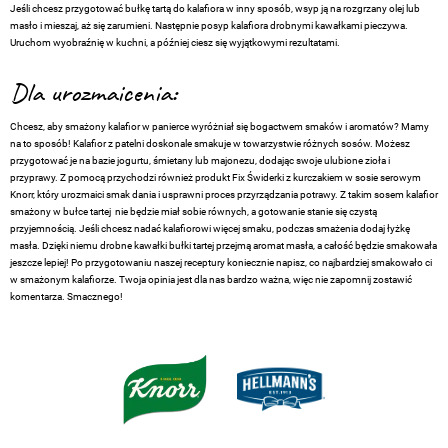
Jeśli chcesz przygotować bułkę tartą do kalafiora w inny sposób, wsyp ją na rozgrzany olej lub
masło i mieszaj, aż się zarumieni. Następnie posyp kalafiora drobnymi kawałkami pieczywa.
Uruchom wyobraźnię w kuchni, a później ciesz się wyjątkowymi rezultatami.
Dla urozmaicenia:
Chcesz, aby smażony kalafior w panierce wyróżniał się bogactwem smaków i aromatów? Mamy
na to sposób! Kalafior z patelni doskonale smakuje w towarzystwie różnych sosów. Możesz
przygotować je na bazie jogurtu, śmietany lub majonezu, dodając swoje ulubione zioła i
przyprawy. Z pomocą przychodzi również produkt Fix Świderki z kurczakiem w sosie serowym
Knorr, który urozmaici smak dania i usprawni proces przyrządzania potrawy. Z takim sosem kalafior
smażony w bułce tartej nie będzie miał sobie równych, a gotowanie stanie się czystą
przyjemnością. Jeśli chcesz nadać kalafiorowi więcej smaku, podczas smażenia dodaj łyżkę
masła. Dzięki niemu drobne kawałki bułki tartej przejmą aromat masła, a całość będzie smakowała
jeszcze lepiej! Po przygotowaniu naszej receptury koniecznie napisz, co najbardziej smakowało ci
w smażonym kalafiorze. Twoja opinia jest dla nas bardzo ważna, więc nie zapomnij zostawić
komentarza. Smacznego!