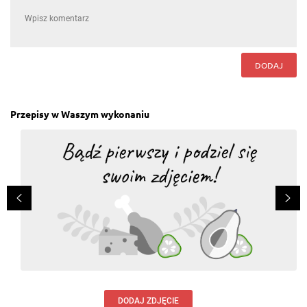
użytkowników może tego przepisu nie znać ;) Skoro
kalafior przygotowała mama, to z pewnością musiał
smakować, a to najważniejsze! Pozdrawiamy :)
Odpowiedz
DODAJ
Izabela Nicer
, 16.07.2016
Naprawdę nowa odsłona? ?? Moja mama tak
kalafior robiła jak byłam dzieckiem. Fakt taki ze sosy
Przepisy w Waszym wykonaniu
można zmieniać.
Odpowiedz
Karolina Pawłowska
, 16.07.2016
potwierdzam! :-)
Odpowiedz
przepisy.pl
, 15.07.2016
Jeśli smakuje - to najważniejsze ;) Sos koperkowy z
pewnością świetnie pasuje do tak przyrządzonego
kalafiora! Pozdrawiamy :)
Odpowiedz
DODAJ ZDJĘCIE