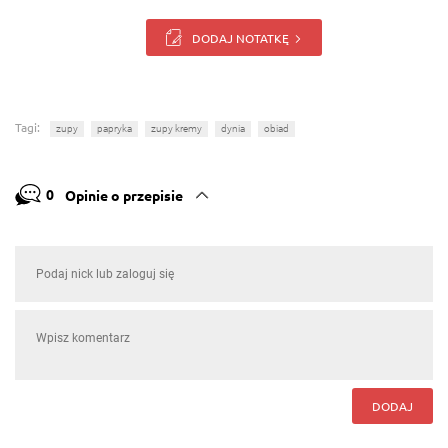
DODAJ NOTATKĘ
Tagi:
zupy
papryka
zupy kremy
dynia
obiad
0
Opinie o przepisie
DODAJ