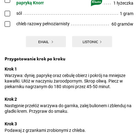
papryką Knorr
1 łyżeczka
sól
1 gram
chleb razowy pełnoziarnisty
60 gramów
EMAIL
LISTONIC
Przygotowanie krok po kroku
Krok 1
Warzywa: dynię, paprykę oraz cebulę obierz i pokrój na mniejsze
kawałki. Ułóż w naczyniu żaroodpornym. Skrop oliwą. Piecz w
piekarniku nagrzanym do 180 stopni przez 45-50 minut.
Krok 2
Następnie przełóż warzywa do garnka, zalej bulionem i zblenduj na
gładki krem. Przypraw do smaku.
Krok 3
Podawaj z grzankami zrobionymi z chleba.