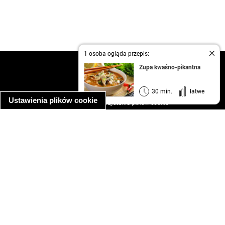
1 osoba ogląda przepis:
kontakt
Zupa kwaśno-pikantna
regulamin
informacja o prywatności
30 min.
łatwe
Ustawienia plików cookie
informacja o wykorzystaniu plików cookie
ułatwienia dostępu
Najpopularniejsze przepisy
spaghetti bolognese
makaron z kurczakiem w sosie śmietanowym
kanapka z indykiem
ratatouille
lahmacun
mac and cheese