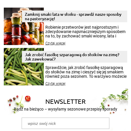
Zamknij smaki lata w słoiku - sprawdź nasze sposoby
na pasteryzację!
Robienie przetworów jest najprostszym i
zdecydowanie najsmaczniejszym sposobem
na to, by zachować smaki wiosny, lata i
jesieni na dłużej. Można robić setki zdjęć
Czytaj więcej
krajobrazów, by cieszyć nimi oko w sezonie
zimowym, ale to smaczny posiłek pozwoli w
pełni poczuć atmosferę cieplejszych
Jak zrobić fasolkę szparagową do słoików na zimę?
miesięcy. Przygotowanie słoików ze
Jak zawekować?
smakowitą zawartością musi obejmować
patenty, które pozwolą zachować świeżość
Sprawdźcie, jak zrobić fasolkę szparagową
przetworów.
do słoików na zimę i cieszyć się jej smakiem
również poza sezonem. To warzywo możecie
wekować na wiele sposobów. Wykorzystajcie
Czytaj więcej
nasze propozycje!
NEWSLETTER
Bądź na bieżąco – wysyłamy sezonowe przepisy i porady