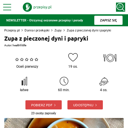
ZAPISZ SIĘ
NEWSLETTER - Otrzymuj sezonowe przepisy i porady
Przepisy.pl
Dania i przekąski
Zupy
Zupa z pieczonej dyni i papryki
Zupa z pieczonej dyni i papryki
Autor:
healthfitlife
Oceń pierwszy
19 os.
łatwe
60 min.
4 os.
POBIERZ PDF
UDOSTĘPNIJ
23 osoby zapisały