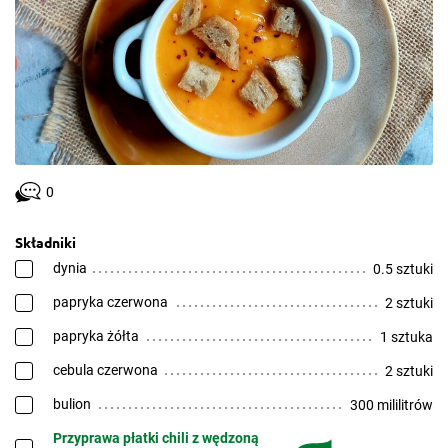
0
Składniki
dynia
0.5 sztuki
papryka czerwona
2 sztuki
papryka żółta
1 sztuka
cebula czerwona
2 sztuki
bulion
300 mililitrów
Przyprawa płatki chili z wędzoną