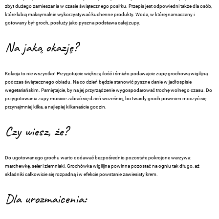
zbyt dużego zamieszania w czasie świątecznego posiłku. Przepis jest odpowiedni także dla osób,
które lubią maksymalnie wykorzystywać kuchenne produkty. Woda, w której namaczany i
gotowany był groch, posłuży jako pyszna podstawa całej zupy.
Na jaką okazję?
Kolacja to nie wszystko! Przygotujcie większą ilość i śmiało podawajcie zupę grochową wigilijną
podczas świątecznego obiadu. Na co dzień będzie stanowić pyszne danie w jadłospisie
wegetariańskim. Pamiętajcie, by na jej przyrządzenie wygospodarować trochę wolnego czasu. Do
przygotowania zupy musicie zabrać się dzień wcześniej, bo twardy groch powinien moczyć się
przynajmniej kilka, a najlepiej kilkanaście godzin.
Czy wiesz, że?
Do ugotowanego grochu warto dodawać bezpośrednio pozostałe pokrojone warzywa:
marchewkę, seler i ziemniaki. Grochówka wigilijna powinna pozostać na ogniu tak długo, aż
składniki całkowicie się rozpadną i w efekcie powstanie zawiesisty krem.
Dla urozmaicenia: