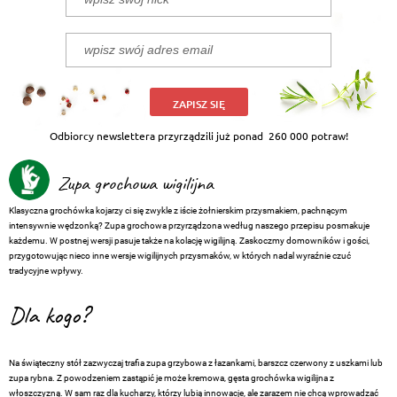
ZAPISZ SIĘ
Odbiorcy newslettera przyrządzili już ponad
260 000 potraw!
Zupa grochowa wigilijna
Klasyczna grochówka kojarzy ci się zwykle z iście żołnierskim przysmakiem, pachnącym
intensywnie wędzonką? Zupa grochowa przyrządzona według naszego przepisu posmakuje
każdemu. W postnej wersji pasuje także na kolację wigilijną. Zaskoczmy domowników i gości,
przygotowując nieco inne wersje wigilijnych przysmaków, w których nadal wyraźnie czuć
tradycyjne wpływy.
Dla kogo?
Na świąteczny stół zazwyczaj trafia zupa grzybowa z łazankami, barszcz czerwony z uszkami lub
zupa rybna. Z powodzeniem zastąpić je może kremowa, gęsta grochówka wigilijna z
włoszczyzną. W sam raz dla kucharzy, którzy lubią innowacje, ale zarazem nie chcą wprowadzać