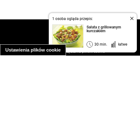
1 osoba ogląda przepis:
Sałata z grillowanym
kontakt
kurczakiem
regulamin
informacja o prywatności
30 min.
łatwe
Ustawienia plików cookie
informacja o wykorzystaniu plików cookie
ułatwienia dostępu
Najpopularniejsze przepisy
spaghetti bolognese
makaron z kurczakiem w sosie śmietanowym
kanapka z indykiem
ratatouille
lahmacun
mac and cheese
zupa minestrone