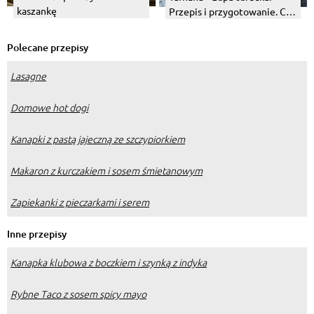
kaszankę
Przepis i przygotowanie. Co
to jest?
Polecane przepisy
Lasagne
Domowe hot dogi
Kanapki z pastą jajeczną ze szczypiorkiem
Makaron z kurczakiem i sosem śmietanowym
Zapiekanki z pieczarkami i serem
Inne przepisy
Kanapka klubowa z boczkiem i szynką z indyka
Rybne Taco z sosem spicy mayo