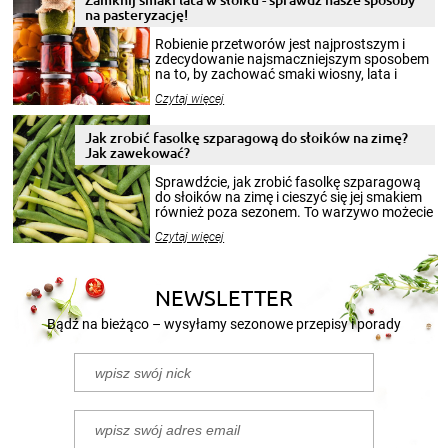
na pasteryzację!
Robienie przetworów jest najprostszym i
zdecydowanie najsmaczniejszym sposobem
na to, by zachować smaki wiosny, lata i
jesieni na dłużej. Można robić setki zdjęć
Czytaj więcej
krajobrazów, by cieszyć nimi oko w sezonie
zimowym, ale to smaczny posiłek pozwoli w
pełni poczuć atmosferę cieplejszych
Jak zrobić fasolkę szparagową do słoików na zimę?
miesięcy. Przygotowanie słoików ze
Jak zawekować?
smakowitą zawartością musi obejmować
patenty, które pozwolą zachować świeżość
Sprawdźcie, jak zrobić fasolkę szparagową
przetworów.
do słoików na zimę i cieszyć się jej smakiem
również poza sezonem. To warzywo możecie
wekować na wiele sposobów. Wykorzystajcie
Czytaj więcej
nasze propozycje!
NEWSLETTER
Bądź na bieżąco – wysyłamy sezonowe przepisy i porady