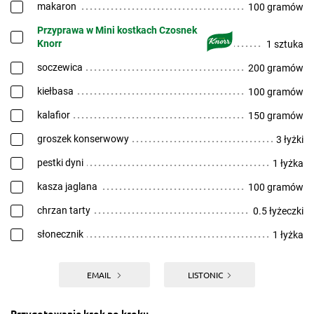
makaron
100 gramów
Przyprawa w Mini kostkach Czosnek
Knorr
1 sztuka
soczewica
200 gramów
kiełbasa
100 gramów
kalafior
150 gramów
groszek konserwowy
3 łyżki
pestki dyni
1 łyżka
kasza jaglana
100 gramów
chrzan tarty
0.5 łyżeczki
słonecznik
1 łyżka
EMAIL
LISTONIC
Przygotowanie krok po kroku