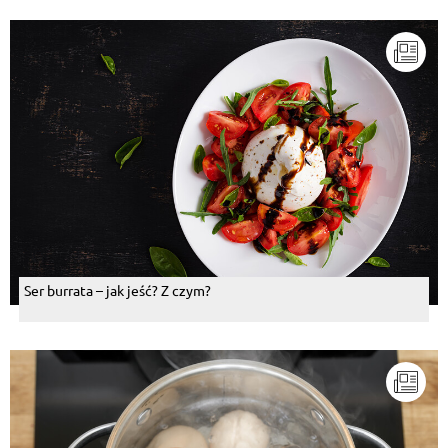
Ser burrata – jak jeść? Z czym?