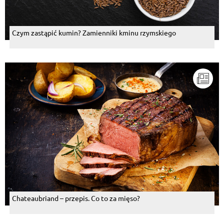
Czym zastąpić kumin? Zamienniki kminu rzymskiego
Chateaubriand – przepis. Co to za mięso?