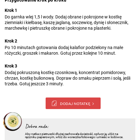
Krok 1
Do garnka wlej 1,5 l wody. Dodaj obrane i pokrojone w kostkę
ziemniaki i kiełbasę, kaszę jaglaną, soczewicę, dynię i słonecznik,
marchewkę i pietruszkę obrane i pokrojone na plasterki.
Krok 2
Po 10 minutach gotowania dodaj kalafior podzielony na małe
różyczki, groszek i makaron. Gotuj przez kolejne 10 minut.
Krok 3
Dodaj pokruszoną kostkę czosnkową, koncentrat pomidorowy,
chrzan, kostkę bulionową. Dopraw do smaku pieprzem i solą, jeśli
trzeba. Gotuj jeszcze 3 minuty.
DODAJ NOTATKĘ
Dobra rada:
Aby natka z pietruszki dłużej zachowała świeżość, opłucz ją, ułóż na
ręczniku papierowym, włóż do woreczka foliowego i umieśc w lodówce.