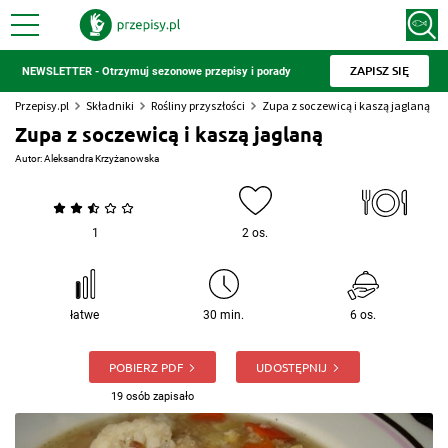
ZAPISZ SIĘ
NEWSLETTER - Otrzymuj sezonowe przepisy i porady
Przepisy.pl
Składniki
Rośliny przyszłości
Zupa z soczewicą i kaszą jaglaną
Zupa z soczewicą i kaszą jaglaną
Autor:
Aleksandra Krzyżanowska
1
2 os.
łatwe
30 min.
6 os.
POBIERZ PDF
UDOSTĘPNIJ
19 osób zapisało