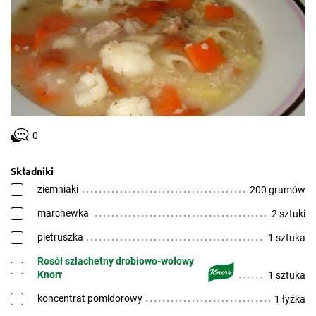
0
Składniki
ziemniaki
200 gramów
marchewka
2 sztuki
pietruszka
1 sztuka
Rosół szlachetny drobiowo-wołowy
Knorr
1 sztuka
koncentrat pomidorowy
1 łyżka