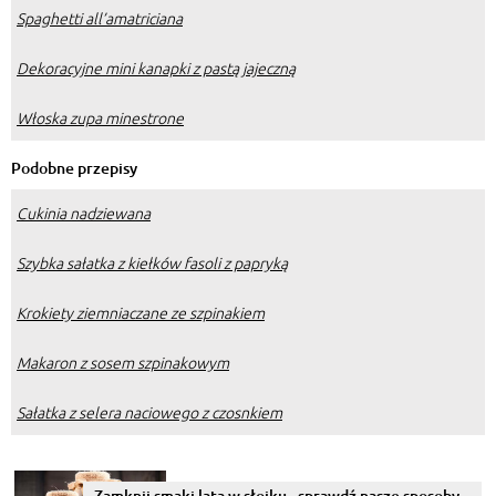
Spaghetti all’amatriciana
Dekoracyjne mini kanapki z pastą jajeczną
Włoska zupa minestrone
Podobne przepisy
Cukinia nadziewana
Szybka sałatka z kiełków fasoli z papryką
Krokiety ziemniaczane ze szpinakiem
Makaron z sosem szpinakowym
Sałatka z selera naciowego z czosnkiem
Zamknij smaki lata w słoiku - sprawdź nasze sposoby