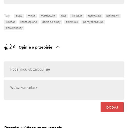
Tagi:
zupy
mięso
marchewka
drób
kiełbasa
soczewica
makarony
kalafior
kasza jaglana
dania do pracy
ziemniaki
pomysł na zupę
dania z kaszy
0
Opinie o przepisie
DODAJ
Przepisy w Waszym wykonaniu