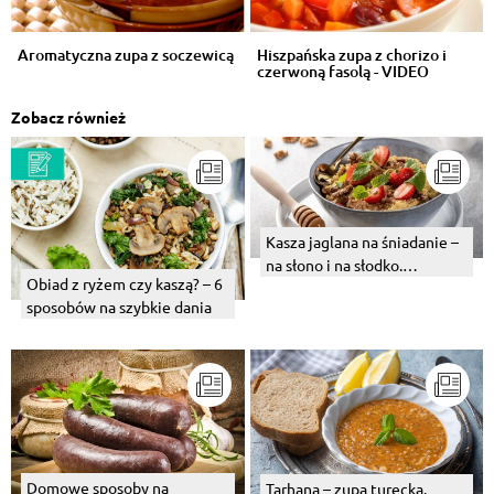
Aromatyczna zupa z soczewicą
Hiszpańska zupa z chorizo i
czerwoną fasolą - VIDEO
Zobacz również
Kasza jaglana na śniadanie –
na słono i na słodko.
Obiad z ryżem czy kaszą? – 6
Podpowiadamy, z czym
sposobów na szybkie dania
warto ją jeść
Domowe sposoby na
Tarhana – zupa turecka.