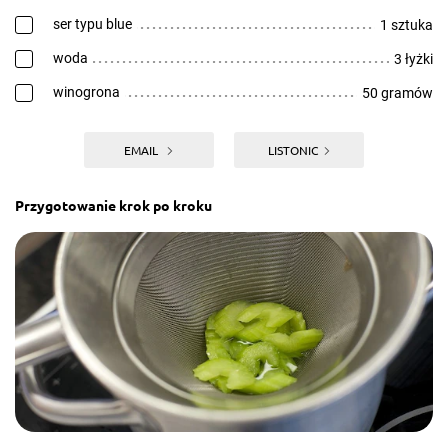
ser typu blue
1 sztuka
woda
3 łyżki
winogrona
50 gramów
EMAIL
LISTONIC
Przygotowanie krok po kroku