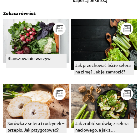
kapustą pekińską
Zobacz również
Blanszowanie warzyw
Jak przechować liście selera
na zimę? Jak je zamrozić?
Surówka z selera i rodzynek –
Jak zrobić surówkę z selera
przepis. Jak przygotować?
naciowego, a jak z
konserwowego?