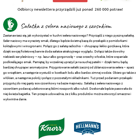
Odbiorcy newslettera przyrządzili już ponad
260 000 potraw!
Sałatka z selera naciowego z czosnkiem
Zastanawiasz się, jak wykorzystać w kuchni selera naciowego? Przyrządź z niego pyszną sałatkę.
Seler naciowy ma wyrazisty smak, dlatego będzie świetną bazą do przekąski z pomidorkami
koktajlowymi i winogronami. Połącz go z sałatą radicchio – chrupiącą i lekko gorzkawą, która
dzięki swojej fioletowej barwie doda sałatce atrakcyjnego wyglądu. Dołącz także dowolny
niebieski ser pleśniowy – np. lazur albo gorgonzolę – oraz orzechy włoskie, które wspaniale
podkreślą jego smak. Pamiętaj, by wcześniej uprażyć je na suchej patelni – dzięki temu będą
bardziej chrupiące i aromatyczne. Przygotowanie sałatki zacznij od zblanszowania selera – sparz
go wrzątkiem, a następnie wystudź w kostkach lodu albo bardzo zimnej wodzie. Obierz go także z
włókien, a następnie pokrój i połącz z pozostałymi składnikami. Tuż przed podaniem przekąski
przygotuj do niej gęsty sos czosnkowy na bazie majonezu. Sałatkę z selera naciowego z
czosnkiem podawaj udekorowaną liśćmi roszponki albo rukoli. Doskonale będzie pasowała do
niej świeża bagietka. Ten przepis udowadnia, że z kilku produktów można stworzyć smaczne i
wykwintne danie.