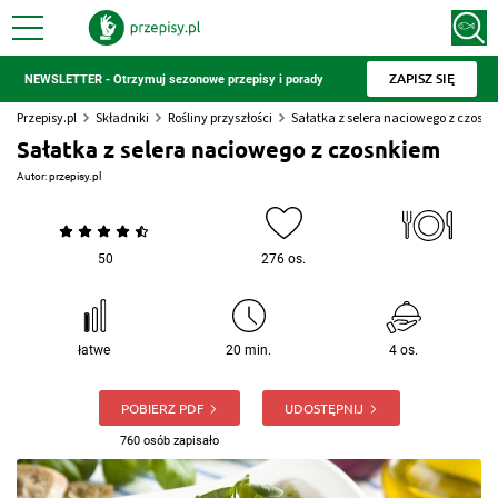
ZAPISZ SIĘ
NEWSLETTER - Otrzymuj sezonowe przepisy i porady
Przepisy.pl
Składniki
Rośliny przyszłości
Sałatka z selera naciowego z czosn
Sałatka z selera naciowego z czosnkiem
Autor:
przepisy.pl
50
276 os.
łatwe
20 min.
4 os.
POBIERZ PDF
UDOSTĘPNIJ
760 osób zapisało