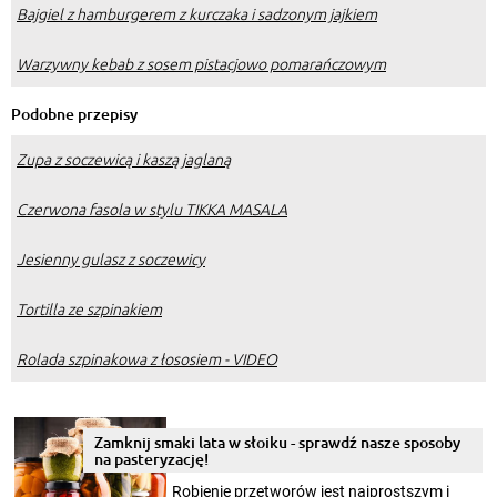
Bajgiel z hamburgerem z kurczaka i sadzonym jajkiem
Warzywny kebab z sosem pistacjowo pomarańczowym
Podobne przepisy
Zupa z soczewicą i kaszą jaglaną
Czerwona fasola w stylu TIKKA MASALA
Jesienny gulasz z soczewicy
Tortilla ze szpinakiem
Rolada szpinakowa z łososiem - VIDEO
Zamknij smaki lata w słoiku - sprawdź nasze sposoby
na pasteryzację!
Robienie przetworów jest najprostszym i