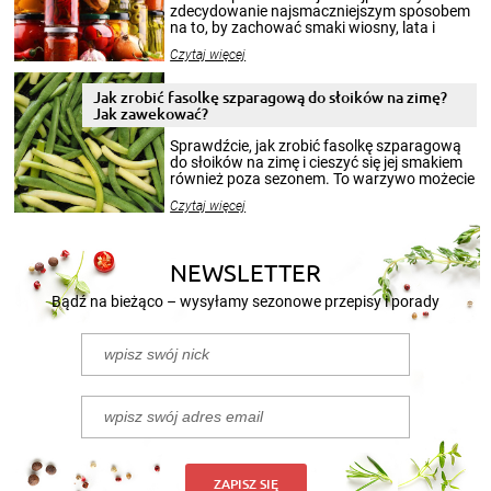
zdecydowanie najsmaczniejszym sposobem
na to, by zachować smaki wiosny, lata i
jesieni na dłużej. Można robić setki zdjęć
Czytaj więcej
krajobrazów, by cieszyć nimi oko w sezonie
zimowym, ale to smaczny posiłek pozwoli w
pełni poczuć atmosferę cieplejszych
Jak zrobić fasolkę szparagową do słoików na zimę?
miesięcy. Przygotowanie słoików ze
Jak zawekować?
smakowitą zawartością musi obejmować
patenty, które pozwolą zachować świeżość
Sprawdźcie, jak zrobić fasolkę szparagową
przetworów.
do słoików na zimę i cieszyć się jej smakiem
również poza sezonem. To warzywo możecie
wekować na wiele sposobów. Wykorzystajcie
Czytaj więcej
nasze propozycje!
NEWSLETTER
Bądź na bieżąco – wysyłamy sezonowe przepisy i porady
ZAPISZ SIĘ