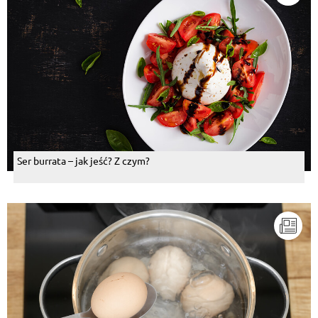
Ser burrata – jak jeść? Z czym?