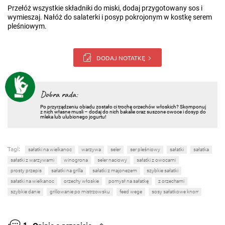
Przełóż wszystkie składniki do miski, dodaj przygotowany sos i
wymieszaj. Nałóż do salaterki i posyp pokrojonym w kostkę serem
pleśniowym.
DODAJ NOTATKĘ
Dobra rada:
Po przyrządzeniu obiadu zostało ci trochę orzechów włoskich? Skomponuj
z nich własne musli – dodaj do nich bakalie oraz suszone owoce i dosyp do
mleka lub ulubionego jogurtu!
Tagi:
sałatki na wielkanoc
warzywa
seler
ser pleśniowy
sałatki
sałatka
sałatki z warzywami
winogrona
seler naciowy
sałatki z owocami
prosty przepis
sałatki na grilla
sałatki z majonezem
szybkie sałatki
sałatki na wielkanoc
orzechy włoskie
pomysł na sałatkę
z orzechami
szybkie danie
grillowanie po mistrzowsku
feed wege
sosy sałatkowe knorr
1
Opinie o przepisie