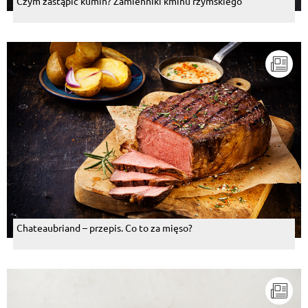
Czym zastąpić kumin? Zamienniki kminu rzymskiego
Chateaubriand – przepis. Co to za mięso?