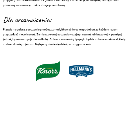
przygotuj pozostałe składniki na gulasz z soczewicy. Podsmaż je, aż zmiękną. Dodaj do nich
pomidory i soczewicę – także duś je przez chwilę.
Dla urozmaicenia:
Przepis na gulasz z soczewicą możesz zmodyfikować i wedle upodobań za każdym razem
przyrządzać nieco inaczej. Zamiast zielonej soczewicy użyj np. czarnej lub brązowej – pamiętaj
jednak, by namoczyć ją nieco dłużej. Gulasz z soczewicy i papryki będzie dobrze smakował, kiedy
dodasz do niego jarmuż. Najlepszy okaże się dzień po przygotowaniu.