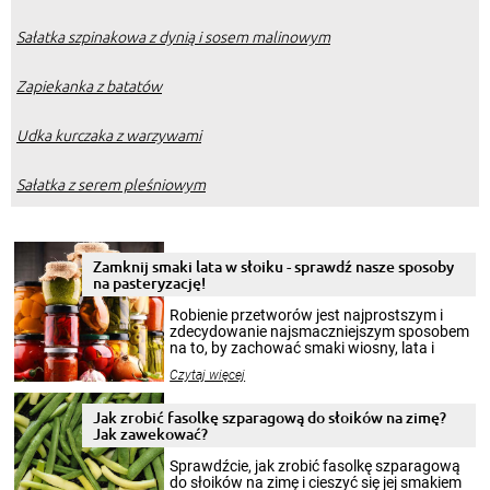
Sałatka szpinakowa z dynią i sosem malinowym
Zapiekanka z batatów
Udka kurczaka z warzywami
Sałatka z serem pleśniowym
Zamknij smaki lata w słoiku - sprawdź nasze sposoby
na pasteryzację!
Robienie przetworów jest najprostszym i
zdecydowanie najsmaczniejszym sposobem
na to, by zachować smaki wiosny, lata i
jesieni na dłużej. Można robić setki zdjęć
Czytaj więcej
krajobrazów, by cieszyć nimi oko w sezonie
zimowym, ale to smaczny posiłek pozwoli w
pełni poczuć atmosferę cieplejszych
Jak zrobić fasolkę szparagową do słoików na zimę?
miesięcy. Przygotowanie słoików ze
Jak zawekować?
smakowitą zawartością musi obejmować
patenty, które pozwolą zachować świeżość
Sprawdźcie, jak zrobić fasolkę szparagową
przetworów.
do słoików na zimę i cieszyć się jej smakiem