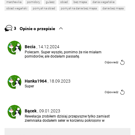
marchewka
pomidory
gulasz
obiad
bez mięsa
dania wegańskie
obiad wegański
pomysł na obiad
pomysł na danie bez mięsa
danie bez mięsa
3
Opinie o przepisie
Becia
, 14.12.2024
Polecam. Super wyszło, pomimo że nie miałam
pomidorów, ale dodałam passatę.
Odpowiedz
Hanka1964
, 18.09.2023
Super
Odpowiedz
Bącek
, 09.01.2023
Rewelacja zrobiłem dzisiaj przepyszne tylko zamiast
ziemniaka dodałem seler w korzeniu pokrojony w
kostkę Super jedzenie i fajne ostre bo dałem cała
papryczkę chili Naprawdę polecam
Odpowiedz