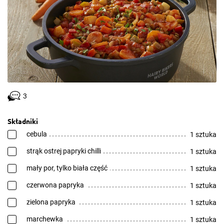
3
Składniki
cebula
1 sztuka
strąk ostrej papryki chilli
1 sztuka
mały por, tylko biała część
1 sztuka
czerwona papryka
1 sztuka
zielona papryka
1 sztuka
marchewka
1 sztuka