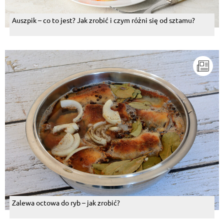
Auszpik – co to jest? Jak zrobić i czym różni się od sztamu?
Zalewa octowa do ryb – jak zrobić?