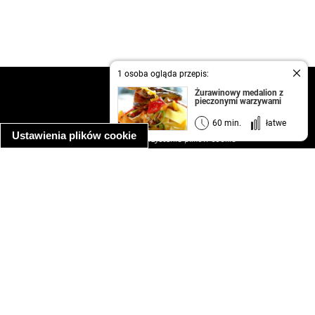
1 osoba ogląda przepis:
kontakt
Żurawinowy medalion z
pieczonymi warzywami
regulamin
informacja o prywatności
60 min.
łatwe
Ustawienia plików cookie
informacja o wykorzystaniu plików cookie
ułatwienia dostępu
Najpopularniejsze przepisy
spaghetti bolognese
makaron z kurczakiem w sosie śmietanowym
kanapka z indykiem
ratatouille
lahmacun
mac and cheese