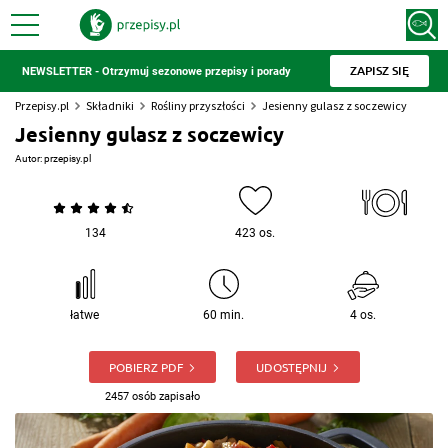
ZAPISZ SIĘ
NEWSLETTER - Otrzymuj sezonowe przepisy i porady
Przepisy.pl
Składniki
Rośliny przyszłości
Jesienny gulasz z soczewicy
Jesienny gulasz z soczewicy
Autor:
przepisy.pl
134
423 os.
łatwe
60 min.
4 os.
POBIERZ PDF
UDOSTĘPNIJ
2457 osób zapisało