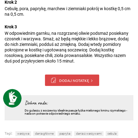
Krok 2
Cebulę, pora, paprykę, marchew i ziemniaki pokrój w kostkę 0,5 cm
na 0,5 cm.
Krok 3
W odpowiednim garnku, na rozgrzanej oliwie podsmaż posiekany
czosnek i warzywa. Smaż, aż będą miękkie i lekko brązowe, dodaj
do nich ziemniaki, podduś aż zmiękną. Dodaj wtedy pomidory
pokrojone w kostkę i ugotowaną soczewicę. Dodaj kostkę
rosołową, posiekane chili, zioła prowansalskie. Wszystko razem
duś pod przykryciem około 15 minut.
DODAJ NOTATKĘ
Dobra rada:
Do gulaszu z soczewicy idealnie pasuje łyżka mielonego kminu rzymskiego -
nada on potrawie odpowiedniego smaku.
Tagi:
warzywa
dania główne
papryka
dania z warzywami
cebula