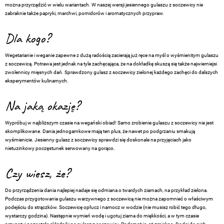
można przyrządzić w wielu wariantach. W naszej wersji jesiennego gulaszu z soczewicy nie
zabraknie także papryki, marchwi, pomidorów i aromatycznych przypraw.
Dla kogo?
Wegetarianie i weganie zapewne z dużą radością zacierają już ręce na myśl o wyśmienitym gulaszu
z soczewicą. Potrawa jest jednak na tyle zachęcająca, że na dokładkę skuszą się także najwierniejsi
zwolennicy mięsnych dań. Sprawdzony gulasz z soczewicy zielonej każdego zachęci do dalszych
eksperymentów kulinarnych.
Na jaką okazję?
Wypróbuj w najbliższym czasie na wegański obiad! Samo zrobienie gulaszu z soczewicy nie jest
skomplikowane. Dania jednogarnkowe mają ten plus, że nawet po podgrzaniu smakują
wyśmienicie. Jesienny gulasz z soczewicy sprawdzi się doskonale na przyjęciach jako
nietuzinkowy poczęstunek serwowany na gorąco.
Czy wiesz, że?
Do przyrządzenia dania najlepiej nadaje się odmiana o twardych ziarnach, na przykład zielona.
Podczas przygotowania gulaszu warzywnego z soczewicą nie można zapomnieć o właściwym
podejściu do strączków. Soczewicę opłucz i namocz w wodzie (nie musisz robić tego długo,
wystarczy godzina). Następnie wymień wodę i ugotuj ziarna do miękkości, a w tym czasie