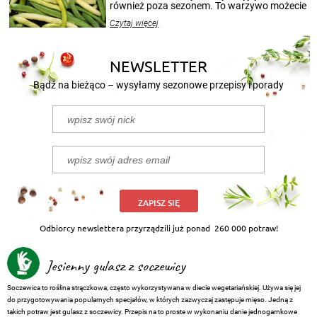
również poza sezonem. To warzywo możecie
wekować na wiele sposobów. Wykorzystajcie
Czytaj więcej
nasze propozycje!
NEWSLETTER
Bądź na bieżąco – wysyłamy sezonowe przepisy i porady
ZAPISZ SIĘ
Odbiorcy newslettera przyrządzili już ponad
260 000 potraw!
Jesienny gulasz z soczewicy
Soczewica to roślina strączkowa, często wykorzystywana w diecie wegetariańskiej. Używa się jej
do przygotowywania popularnych specjałów, w których zazwyczaj zastępuje mięso. Jedną z
takich potraw jest gulasz z soczewicy. Przepis na to proste w wykonaniu danie jednogarnkowe