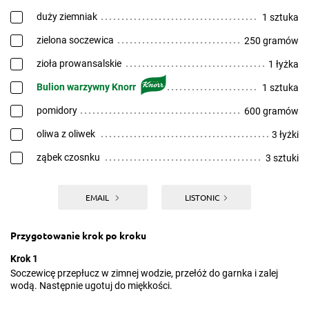
duży ziemniak
1 sztuka
zielona soczewica
250 gramów
zioła prowansalskie
1 łyżka
Bulion warzywny Knorr
1 sztuka
pomidory
600 gramów
oliwa z oliwek
3 łyżki
ząbek czosnku
3 sztuki
EMAIL
LISTONIC
Przygotowanie krok po kroku
Krok 1
Soczewicę przepłucz w zimnej wodzie, przełóż do garnka i zalej
wodą. Następnie ugotuj do miękkości.