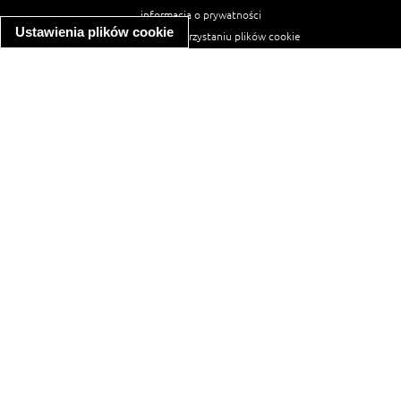
informacja o prywatności
Ustawienia plików cookie
informacja o wykorzystaniu plików cookie
ułatwienia dostępu
Najpopularniejsze przepisy
spaghetti bolognese
makaron z kurczakiem w sosie śmietanowym
kanapka z indykiem
ratatouille
lahmacun
mac and cheese
zupa minestrone
cannelloni ze szpinakiem i ricottą
spaghetti przepisy
makaron z kurczakiem
tagliatelle z kurczakiem