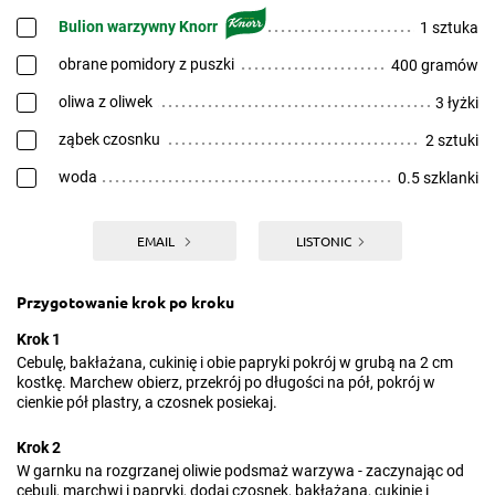
Bulion warzywny Knorr
1 sztuka
obrane pomidory z puszki
400 gramów
oliwa z oliwek
3 łyżki
ząbek czosnku
2 sztuki
woda
0.5 szklanki
EMAIL
LISTONIC
Przygotowanie krok po kroku
Krok 1
Cebulę, bakłażana, cukinię i obie papryki pokrój w grubą na 2 cm
kostkę. Marchew obierz, przekrój po długości na pół, pokrój w
cienkie pół plastry, a czosnek posiekaj.
Krok 2
W garnku na rozgrzanej oliwie podsmaż warzywa - zaczynając od
cebuli, marchwi i papryki, dodaj czosnek, bakłażana, cukinię i