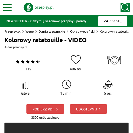
ZAPISZ SIĘ
NEWSLETTER - Otrzymuj sezonowe przepisy i porady
Przepisy.pl
Wege
Dania wegańskie
Obiad wegański
Kolorowy ratatouille -
Kolorowy ratatouille - VIDEO
Autor:
przepisy.pl
112
496 os.
łatwe
15 min.
5 os.
POBIERZ PDF
UDOSTĘPNIJ
3300 osób zapisało