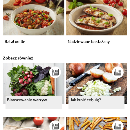
Ratatouille
Nadziewane bakłażany
Zobacz również
Blanszowanie warzyw
Jak kroić cebulę?