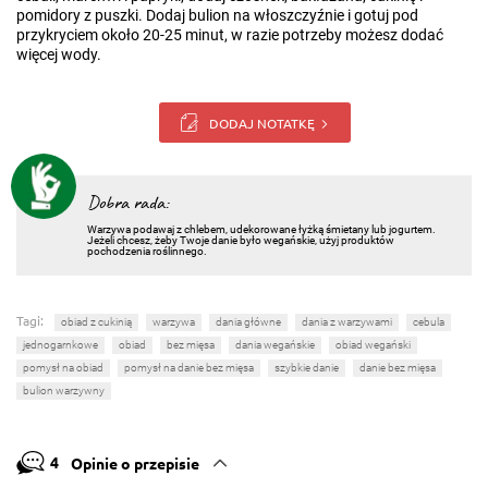
pomidory z puszki. Dodaj bulion na włoszczyźnie i gotuj pod
przykryciem około 20-25 minut, w razie potrzeby możesz dodać
więcej wody.
DODAJ NOTATKĘ
Dobra rada:
Warzywa podawaj z chlebem, udekorowane łyżką śmietany lub jogurtem.
Jeżeli chcesz, żeby Twoje danie było wegańskie, użyj produktów
pochodzenia roślinnego.
Tagi:
obiad z cukinią
warzywa
dania główne
dania z warzywami
cebula
jednogarnkowe
obiad
bez mięsa
dania wegańskie
obiad wegański
pomysł na obiad
pomysł na danie bez mięsa
szybkie danie
danie bez mięsa
bulion warzywny
4
Opinie o przepisie