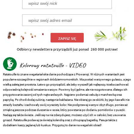
ZAPISZ SIĘ
Odbiorcy newslettera przyrządzili już ponad
260 000 potraw!
Kolorowy ratatouille - VIDEO
Ratatouille to znane wegetariańskie danie pochodzące z Prowansji. W różnych wariantach jest
popularne szczególnie w regionach śródziemnomorskich. Ma postać warzywnego gulaszu, a jego
wielką zaletą jest prostota. Łatwo go przyrządzić, ale żeby wyszedł jak najlepszy, trzeba zachować
odpowiednią kolejność smażenia warzyw. Powinny być jędrne, ale nie rozgotowane, dlatego ich
przygotowanie zacznij od tych najtwardszych. Najpierw podsmaż cebulę z marchewką oraz
papryką. Po chwili dodaj cukinię, następnie bakłażana. Nie obieraj go ze skórki, by jego kawałki nie
straciły kształtu i zachowały swój wyrazisty kolor. Nie podgrzewaj warzyw zbyt długo, ponieważ
zmiękną jeszcze podczas duszenia w sosie, który powstanie po dodaniu pomidorów z puszki.
Nadają się także świeże. Jeśli się na nie zdecydujesz, możesz użyć ich w całości, bez usuwania
gniazd. Ratatouille podawaj ze świeżą kolendrą oraz z chrupiącą bagietką. Pasuje także z
dodatkiem kaszy jaglanej lub kuskus. Przygotuj to danie na wegański obiad!