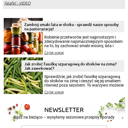
Falafel - VIDEO
Zamknij smaki lata w słoiku - sprawdź nasze sposoby
na pasteryzację!
Robienie przetworów jest najprostszym i
zdecydowanie najsmaczniejszym sposobem
na to, by zachować smaki wiosny, lata i
jesieni na dłużej. Można robić setki zdjęć
Czytaj więcej
krajobrazów, by cieszyć nimi oko w sezonie
zimowym, ale to smaczny posiłek pozwoli w
pełni poczuć atmosferę cieplejszych
Jak zrobić fasolkę szparagową do słoików na zimę?
miesięcy. Przygotowanie słoików ze
Jak zawekować?
smakowitą zawartością musi obejmować
patenty, które pozwolą zachować świeżość
Sprawdźcie, jak zrobić fasolkę szparagową
przetworów.
do słoików na zimę i cieszyć się jej smakiem
również poza sezonem. To warzywo możecie
wekować na wiele sposobów. Wykorzystajcie
Czytaj więcej
nasze propozycje!
NEWSLETTER
Bądź na bieżąco – wysyłamy sezonowe przepisy i porady