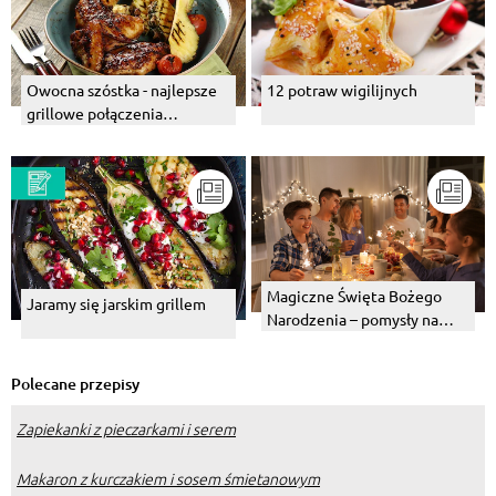
Owocna szóstka - najlepsze
12 potraw wigilijnych
grillowe połączenia
owocowe
Magiczne Święta Bożego
Jaramy się jarskim grillem
Narodzenia – pomysły na
wyjątkowy klimat bez
zbędnych wydatków!
Polecane przepisy
Zapiekanki z pieczarkami i serem
Makaron z kurczakiem i sosem śmietanowym