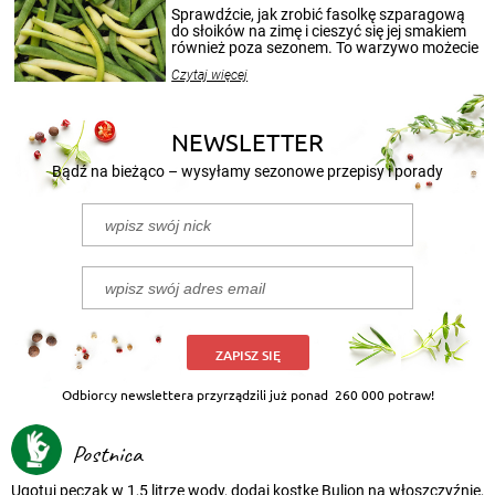
patenty, które pozwolą zachować świeżość
Sprawdźcie, jak zrobić fasolkę szparagową
przetworów.
do słoików na zimę i cieszyć się jej smakiem
również poza sezonem. To warzywo możecie
wekować na wiele sposobów. Wykorzystajcie
Czytaj więcej
nasze propozycje!
NEWSLETTER
Bądź na bieżąco – wysyłamy sezonowe przepisy i porady
ZAPISZ SIĘ
Odbiorcy newslettera przyrządzili już ponad
260 000 potraw!
Postnica
Ugotuj pęczak w 1,5 litrze wody, dodaj kostkę Bulion na włoszczyźnie,