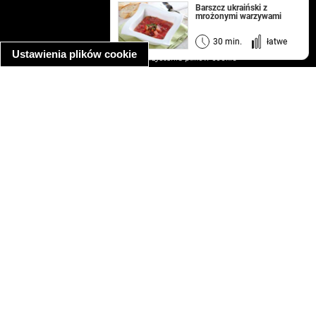
kontakt
Barszcz ukraiński z
mrożonymi warzywami
regulamin
informacja o prywatności
30 min.
łatwe
Ustawienia plików cookie
informacja o wykorzystaniu plików cookie
ułatwienia dostępu
Najpopularniejsze przepisy
spaghetti bolognese
makaron z kurczakiem w sosie śmietanowym
kanapka z indykiem
ratatouille
lahmacun
mac and cheese
zupa minestrone
cannelloni ze szpinakiem i ricottą
spaghetti przepisy
makaron z kurczakiem