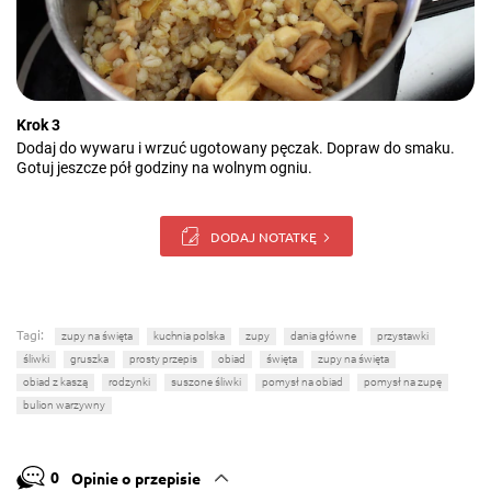
Krok 3
Dodaj do wywaru i wrzuć ugotowany pęczak. Dopraw do smaku.
Gotuj jeszcze pół godziny na wolnym ogniu.
DODAJ NOTATKĘ
Tagi:
zupy na święta
kuchnia polska
zupy
dania główne
przystawki
śliwki
gruszka
prosty przepis
obiad
święta
zupy na święta
obiad z kaszą
rodzynki
suszone śliwki
pomysł na obiad
pomysł na zupę
bulion warzywny
0
Opinie o przepisie