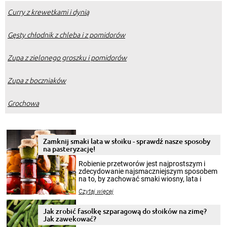
Curry z krewetkami i dynią
Gęsty chłodnik z chleba i z pomidorów
Zupa z zielonego groszku i pomidorów
Zupa z boczniaków
Grochowa
Zamknij smaki lata w słoiku - sprawdź nasze sposoby
na pasteryzację!
Robienie przetworów jest najprostszym i
zdecydowanie najsmaczniejszym sposobem
na to, by zachować smaki wiosny, lata i
jesieni na dłużej. Można robić setki zdjęć
Czytaj więcej
krajobrazów, by cieszyć nimi oko w sezonie
zimowym, ale to smaczny posiłek pozwoli w
pełni poczuć atmosferę cieplejszych
Jak zrobić fasolkę szparagową do słoików na zimę?
miesięcy. Przygotowanie słoików ze
Jak zawekować?
smakowitą zawartością musi obejmować