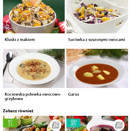
Kluski z makiem
Surówka z suszonymi owocami
Kociewska polewka owocowo-
Garus
grzybowa
Zobacz również