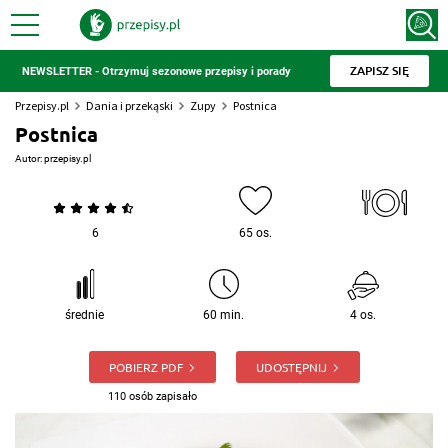
ZAPISZ SIĘ
NEWSLETTER - Otrzymuj sezonowe przepisy i porady
Przepisy.pl
Dania i przekąski
Zupy
Postnica
Postnica
Autor:
przepisy.pl
6
65 os.
średnie
60 min.
4 os.
POBIERZ PDF
UDOSTĘPNIJ
110 osób zapisało