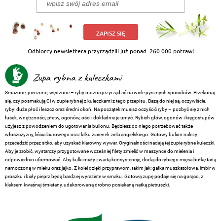
ZAPISZ SIĘ
Odbiorcy newslettera przyrządzili już ponad
260 000 potraw!
Zupa rybna z kuleczkami
Smażone, pieczone, wędzone – ryby można przyrządzić na wiele pysznych sposobów. Przekonaj
się, czy posmakują Ci w zupie rybnej z kuleczkami z tego przepisu. Bazą do niej są, oczywiście,
ryby: duża płoć i leszcz oraz średni okoń. Na początek musisz oczyścić ryby – pozbyć się z nich
łusek, wnętrzności, płetw, ogonów, ości i dokładnie je umyć. Rybich głów, ogonów i kręgosłupów
użyjesz z powodzeniem do ugotowania bulionu. Będziesz do niego potrzebować także
włoszczyzny, liścia laurowego oraz kilku ziarenek ziela angielskiego. Gotowy bulion należy
przecedzić przez sitko, aby uzyskać klarowny wywar. Oryginalności nadają tej zupie rybne kuleczki.
Aby je zrobić, wystarczy przygotowane wcześniej filety zmielić w maszynce do mielenia i
odpowiednio uformować. Aby kulki miały zwartą konsystencję, dodaj do rybiego mięsa bułkę tartą
namoczoną w mleku oraz jajko. Z kolei dzięki przyprawom, takim jak: gałka muszkatołowa, imbir w
proszku i biały pieprz będą bardziej wyraziste w smaku. Gotową zupę podaje się na gorąco, z
kleksem kwaśnej śmietany, udekorowaną drobno posiekaną natką pietruszki.