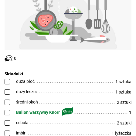
0
Składniki
duża płoć
1 sztuka
duży leszcz
1 sztuka
średni okoń
2 sztuki
Bulion warzywny Knorr
1
cebula
2 sztuki
imbir
1 łyżeczka