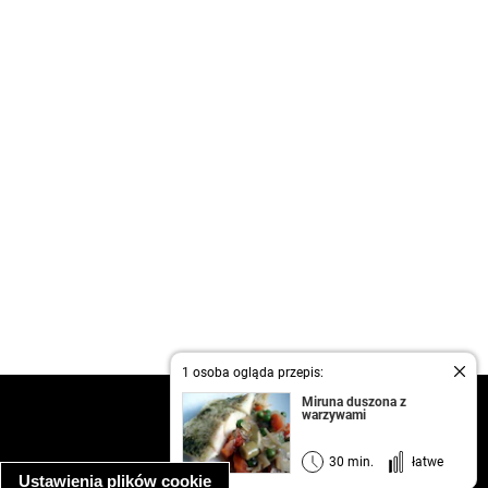
1 osoba ogląda przepis:
Miruna duszona z
kontakt
warzywami
regulamin
informacja o prywatności
30 min.
łatwe
Ustawienia plików cookie
informacja o wykorzystaniu plików cookie