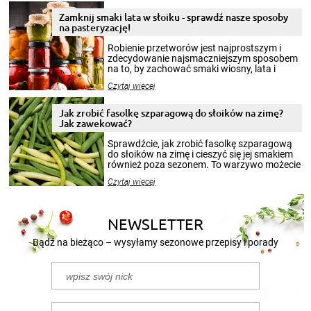
Zamknij smaki lata w słoiku - sprawdź nasze sposoby
na pasteryzację!
Robienie przetworów jest najprostszym i
zdecydowanie najsmaczniejszym sposobem
na to, by zachować smaki wiosny, lata i
jesieni na dłużej. Można robić setki zdjęć
Czytaj więcej
krajobrazów, by cieszyć nimi oko w sezonie
zimowym, ale to smaczny posiłek pozwoli w
pełni poczuć atmosferę cieplejszych
Jak zrobić fasolkę szparagową do słoików na zimę?
miesięcy. Przygotowanie słoików ze
Jak zawekować?
smakowitą zawartością musi obejmować
patenty, które pozwolą zachować świeżość
Sprawdźcie, jak zrobić fasolkę szparagową
przetworów.
do słoików na zimę i cieszyć się jej smakiem
również poza sezonem. To warzywo możecie
wekować na wiele sposobów. Wykorzystajcie
Czytaj więcej
nasze propozycje!
NEWSLETTER
Bądź na bieżąco – wysyłamy sezonowe przepisy i porady