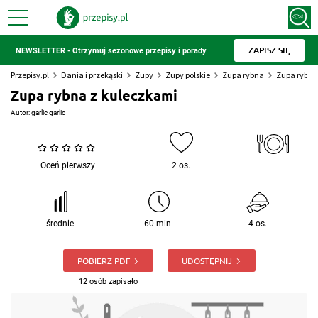
ZAPISZ SIĘ
NEWSLETTER - Otrzymuj sezonowe przepisy i porady
Przepisy.pl
Dania i przekąski
Zupy
Zupy polskie
Zupa rybna
Zupa rybna
Zupa rybna z kuleczkami
Autor:
garlic garlic
Oceń pierwszy
2 os.
średnie
60 min.
4 os.
POBIERZ PDF
UDOSTĘPNIJ
12 osób zapisało