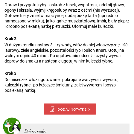
Opraw i przygotuj ryby - oskrob z łusek, wypatrosz, odetnij głowy,
ogony i skrzela, wyjmij kręgosłupy wraz z ośćmi (nie wyrzucaj).
Gotowe filety zmiel w maszynce, dodaj bułkę tarta (uprzednio
namoczoną w mleku), jajko, gałkę muszkatołową, imbir, biały pieprz
i drobno posiekaną natkę pietruszki. Uformuj małe kuleczki.
Krok 2
W dużym rondlu nastaw 3 litry wody, włóż do niej włoszczyznę, liść
laurowy, ziele angielskie, pozostałości ryb i bulion
Knorr
. Gotuj na
wolnym ogniu 40 minut. Po ugotowaniu odcedź - czysty wywar
dopraw do smaku a następnie ugotuj w nim kuleczki rybne.
Krok 3
Do miseczek włóż ugotowane i pokrojone warzywa z wywaru,
kuleczki rybne i po łyżeczce śmietany, zalej wywarem i posyp
posiekaną natką.
DODAJ NOTATKĘ
Dobra rada: