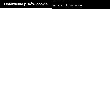
Ustawienia plików cookie
informacja o wykorzystaniu plików cookie
ułatwienia dostępu
Najpopularniejsze przepisy
spaghetti bolognese
makaron z kurczakiem w sosie śmietanowym
kanapka z indykiem
ratatouille
lahmacun
mac and cheese
zupa minestrone
cannelloni ze szpinakiem i ricottą
spaghetti przepisy
makaron z kurczakiem
tagliatelle z kurczakiem
hot dog