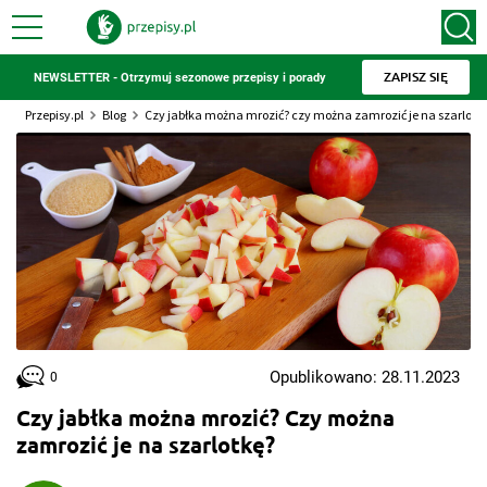
ZAPISZ SIĘ
NEWSLETTER - Otrzymuj sezonowe przepisy i porady
Przepisy.pl
Blog
Czy jabłka można mrozić? czy można zamrozić je na szarlotk
Opublikowano: 28.11.2023
0
Czy jabłka można mrozić? Czy można
zamrozić je na szarlotkę?