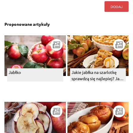
DODAJ
Proponowane artykuły
Jabłko
Jakie jabłka na szarlotkę
sprawdzą się najlepiej? Jak
je uprażyć i jak zagęścić?