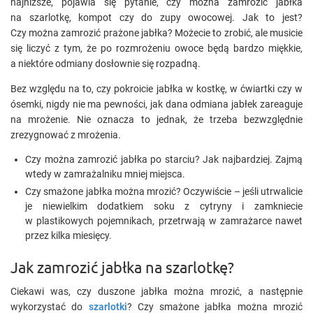
najniższe, pojawia się pytanie, czy można zamrozić jabłka
na szarlotkę, kompot czy do zupy owocowej. Jak to jest?
Czy można zamrozić prażone jabłka? Możecie to zrobić, ale musicie
się liczyć z tym, że po rozmrożeniu owoce będą bardzo miękkie,
a niektóre odmiany dosłownie się rozpadną.
Bez względu na to, czy pokroicie jabłka w kostkę, w ćwiartki czy w
ósemki, nigdy nie ma pewności, jak dana odmiana jabłek zareaguje
na mrożenie. Nie oznacza to jednak, że trzeba bezwzględnie
zrezygnować z mrożenia.
Czy można zamrozić jabłka po starciu? Jak najbardziej. Zajmą
wtedy w zamrażalniku mniej miejsca.
Czy smażone jabłka można mrozić? Oczywiście – jeśli utrwalicie
je niewielkim dodatkiem soku z cytryny i zamkniecie
w plastikowych pojemnikach, przetrwają w zamrażarce nawet
przez kilka miesięcy.
Jak zamrozić jabłka na szarlotkę?
Ciekawi was, czy duszone jabłka można mrozić, a następnie
wykorzystać do
szarlotki
? Czy smażone jabłka można mrozić