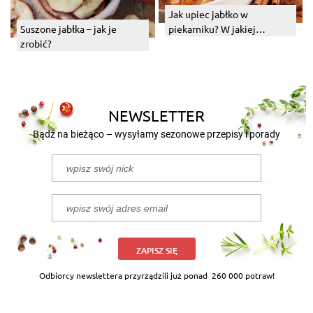
Jak upiec jabłko w
piekarniku? W jakiej
Suszone jabłka – jak je
temperaturze?
zrobić?
NEWSLETTER
Bądź na bieżąco – wysyłamy sezonowe przepisy i porady
ZAPISZ SIĘ
Odbiorcy newslettera przyrządzili już ponad
260 000 potraw!