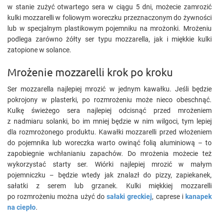
w stanie zużyć otwartego sera w ciągu 5 dni, możecie zamrozić
kulki mozzarelli w foliowym woreczku przeznaczonym do żywności
lub w specjalnym plastikowym pojemniku na mrożonki. Mrożeniu
podlega zarówno żółty ser typu mozzarella, jak i miękkie kulki
zatopione w solance.
Mrożenie mozzarelli krok po kroku
Ser mozzarella najlepiej mrozić w jednym kawałku. Jeśli będzie
pokrojony w plasterki, po rozmrożeniu może nieco obeschnąć.
Kulkę świeżego sera najlepiej odcisnąć przed mrożeniem
z nadmiaru solanki, bo im mniej będzie w nim wilgoci, tym lepiej
dla rozmrożonego produktu. Kawałki mozzarelli przed włożeniem
do pojemnika lub woreczka warto owinąć folią aluminiową – to
zapobiegnie wchłanianiu zapachów. Do mrożenia możecie też
wykorzystać starty ser. Wiórki najlepiej mrozić w małym
pojemniczku – będzie wtedy jak znalazł do pizzy, zapiekanek,
sałatki z serem lub grzanek. Kulki miękkiej mozzarelli
po rozmrożeniu można użyć do
sałaki greckiej
, caprese i
kanapek
na ciepło
.