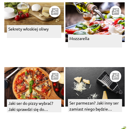
Sekrety włoskiej oliwy
Mozzarella
Ser parmezan? Jaki inny ser
Jaki ser do pizzy wybrać?
zamiast niego będzie
Jaki sprawdzi się do
najlepszą alternatywą?
zapiekania?