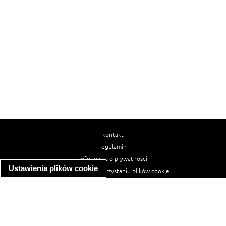
kontakt
regulamin
informacja o prywatności
Ustawienia plików cookie
informacja o wykorzystaniu plików cookie
ułatwienia dostępu
Najpopularniejsze przepisy
spaghetti bolognese