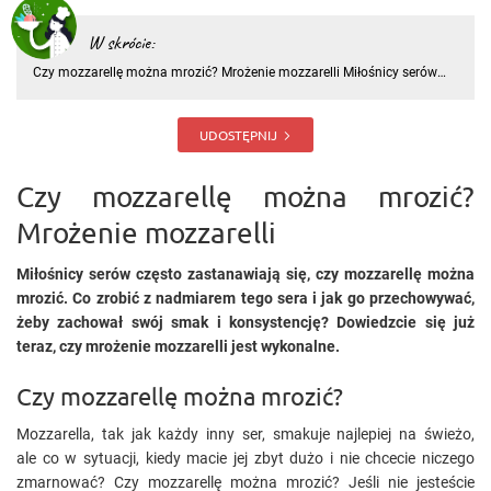
W skrócie:
Czy mozzarellę można mrozić? Mrożenie mozzarelli Miłośnicy serów
często zastanawiają się, czy mozzarellę można mrozić. Co zrobić z
nadmiarem tego sera i jak go przechowywać, żeby zachował swój
smak i konsystencję? Dowiedzcie się już teraz, czy mrożenie m
UDOSTĘPNIJ
Czy mozzarellę można mrozić?
Mrożenie mozzarelli
Miłośnicy serów często zastanawiają się, czy mozzarellę można
mrozić. Co zrobić z nadmiarem tego sera i jak go przechowywać,
żeby zachował swój smak
i
konsystencję? Dowiedzcie się już
teraz, czy mrożenie mozzarelli jest wykonalne.
Czy mozzarellę można mrozić?
Mozzarella, tak jak każdy inny ser, smakuje najlepiej na świeżo,
ale co w sytuacji, kiedy macie jej zbyt dużo i nie chcecie niczego
zmarnować? Czy mozzarellę można mrozić? Jeśli nie jesteście