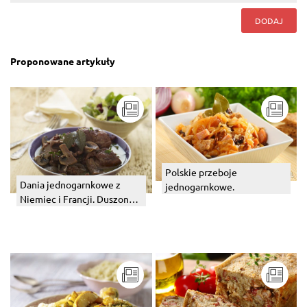
DODAJ
Proponowane artykuły
Polskie przeboje
Dania jednogarnkowe z
jednogarnkowe.
Niemiec i Francji. Duszone
mięsa z winem, piwem i
różnościami.