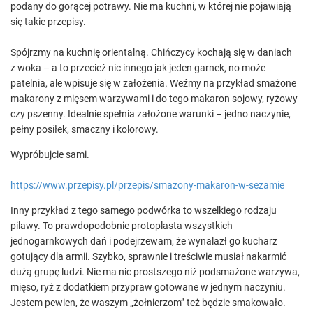
podany do gorącej potrawy. Nie ma kuchni, w której nie pojawiają
się takie przepisy.
Spójrzmy na kuchnię orientalną. Chińczycy kochają się w daniach
z woka – a to przecież nic innego jak jeden garnek, no może
patelnia, ale wpisuje się w założenia. Weźmy na przykład smażone
makarony z mięsem warzywami i do tego makaron sojowy, ryżowy
czy pszenny. Idealnie spełnia założone warunki – jedno naczynie,
pełny posiłek, smaczny i kolorowy.
Wypróbujcie sami.
https://www.przepisy.pl/przepis/smazony-makaron-w-sezamie
Inny przykład z tego samego podwórka to wszelkiego rodzaju
pilawy. To prawdopodobnie protoplasta wszystkich
jednogarnkowych dań i podejrzewam, że wynalazł go kucharz
gotujący dla armii. Szybko, sprawnie i treściwie musiał nakarmić
dużą grupę ludzi. Nie ma nic prostszego niż podsmażone warzywa,
mięso, ryż z dodatkiem przypraw gotowane w jednym naczyniu.
Jestem pewien, że waszym „żołnierzom” też będzie smakowało.