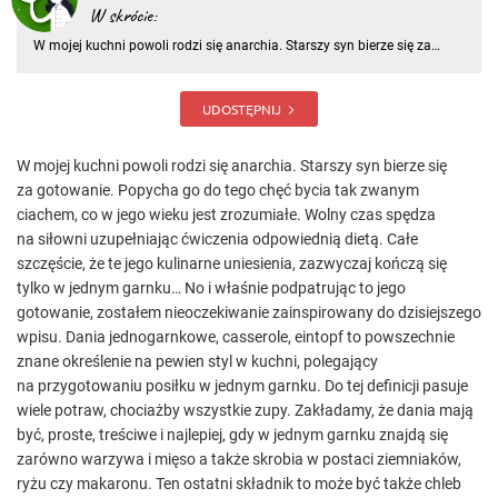
W skrócie:
W mojej kuchni powoli rodzi się anarchia. Starszy syn bierze się za
gotowanie. Popycha go do tego chęć bycia tak zwanym ciachem, co w
jego wieku jest zrozumiałe
UDOSTĘPNIJ
W mojej kuchni powoli rodzi się anarchia. Starszy syn bierze się
za gotowanie. Popycha go do tego chęć bycia tak zwanym
ciachem, co w jego wieku jest zrozumiałe. Wolny czas spędza
na siłowni uzupełniając ćwiczenia odpowiednią dietą. Całe
szczęście, że te jego kulinarne uniesienia, zazwyczaj kończą się
tylko w jednym garnku… No i właśnie podpatrując to jego
gotowanie, zostałem nieoczekiwanie zainspirowany do dzisiejszego
wpisu. Dania jednogarnkowe, casserole, eintopf to powszechnie
znane określenie na pewien styl w kuchni, polegający
na przygotowaniu posiłku w jednym garnku. Do tej definicji pasuje
wiele potraw, chociażby wszystkie zupy. Zakładamy, że dania mają
być, proste, treściwe i najlepiej, gdy w jednym garnku znajdą się
zarówno warzywa i mięso a także skrobia w postaci ziemniaków,
ryżu czy makaronu. Ten ostatni składnik to może być także chleb