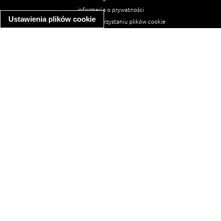
informacja o prywatności
Ustawienia plików cookie
informacja o wykorzystaniu plików cookie
ułatwienia dostępu
Najpopularniejsze przepisy
spaghetti bolognese
makaron z kurczakiem w sosie śmietanowym
kanapka z indykiem
ratatouille
lahmacun
mac and cheese
zupa minestrone
cannelloni ze szpinakiem i ricottą
spaghetti przepisy
makaron z kurczakiem
tagliatelle z kurczakiem