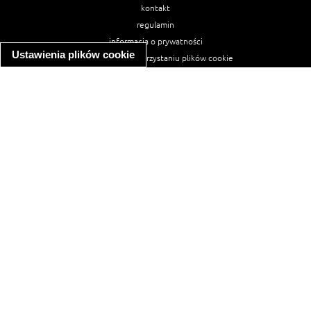
kontakt
regulamin
informacja o prywatności
Ustawienia plików cookie
informacja o wykorzystaniu plików cookie
ułatwienia dostępu
Najpopularniejsze przepisy
spaghetti bolognese
makaron z kurczakiem w sosie śmietanowym
kanapka z indykiem
ratatouille
lahmacun
mac and cheese
zupa minestrone
cannelloni ze szpinakiem i ricottą
spaghetti przepisy
makaron z kurczakiem