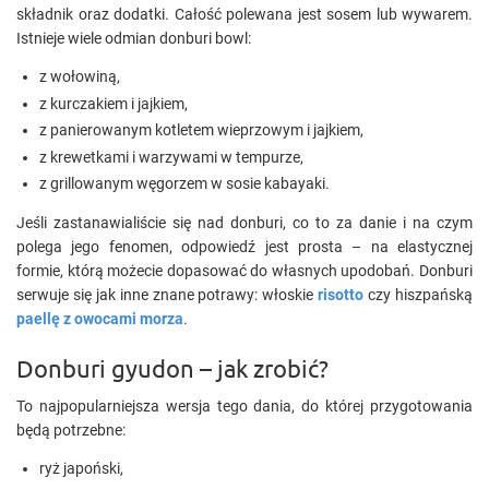
składnik oraz dodatki. Całość polewana jest sosem lub wywarem.
Istnieje wiele odmian donburi bowl:
z wołowiną,
z kurczakiem i jajkiem,
z panierowanym kotletem wieprzowym i jajkiem,
z krewetkami i warzywami w tempurze,
z grillowanym węgorzem w sosie kabayaki.
Jeśli zastanawialiście się nad donburi, co to za danie i na czym
polega jego fenomen, odpowiedź jest prosta – na elastycznej
formie, którą możecie dopasować do własnych upodobań. Donburi
serwuje się jak inne znane potrawy: włoskie
risotto
czy hiszpańską
paellę z owocami morza
.
Donburi gyudon – jak zrobić?
To najpopularniejsza wersja tego dania, do której przygotowania
będą potrzebne:
ryż japoński,