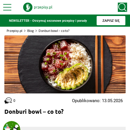
ZAPISZ SIĘ
NEWSLETTER - Otrzymuj sezonowe przepisy i porady
Przepisy.pl
Blog
Donburi bowl – co to?
Opublikowano: 13.05.2026
0
Donburi bowl – co to?