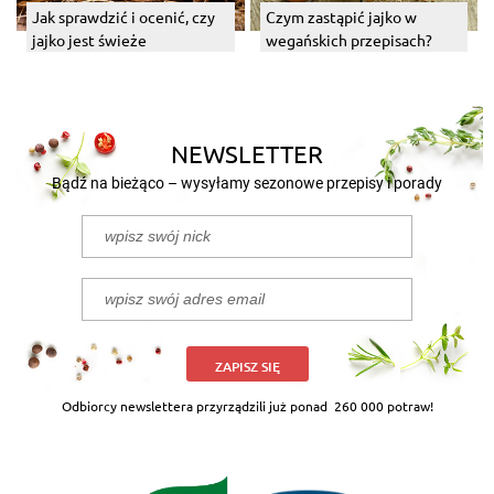
Jak sprawdzić i ocenić, czy
Czym zastąpić jajko w
jajko jest świeże
wegańskich przepisach?
NEWSLETTER
Bądź na bieżąco – wysyłamy sezonowe przepisy i porady
ZAPISZ SIĘ
Odbiorcy newslettera przyrządzili już ponad
260 000 potraw!