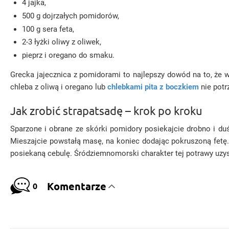
4 jajka,
500 g dojrzałych pomidorów,
100 g sera feta,
2-3 łyżki oliwy z oliwek,
pieprz i oregano do smaku.
Grecka jajecznica z pomidorami to najlepszy dowód na to, że 
chleba z oliwą i oregano lub
chlebkami pita z boczkiem
nie potr
Jak zrobić strapatsadę – krok po kroku
Sparzone i obrane ze skórki pomidory posiekajcie drobno i du
Mieszajcie powstałą masę, na koniec dodając pokruszoną fetę.
posiekaną cebulę. Śródziemnomorski charakter tej potrawy uzyska
Komentarze
0