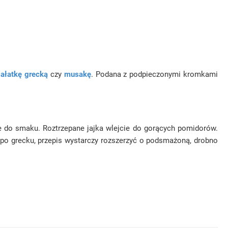
sałatkę grecką
czy
musakę
. Podana z podpieczonymi kromkami
ie do smaku. Roztrzepane jajka wlejcie do gorących pomidorów.
 po grecku, przepis wystarczy rozszerzyć o podsmażoną, drobno