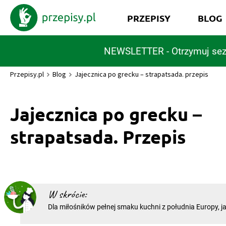
PRZEPISY
BLOG
NEWSLETTER - Otrzymuj sez
Przepisy.pl
Blog
Jajecznica po grecku – strapatsada. przepis
Jajecznica po grecku –
strapatsada. Przepis
W skrócie:
Dla miłośników pełnej smaku kuchni z południa Europy, j
to doskonała propozycja na śniadanie. Oparta na zaledwie kilku
składnikach strapatsada trochę różni się od klasycznej jaje