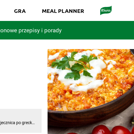
GRA
MEAL PLANNER
onowe przepisy i porady
ajecznica po grecku
cznicy. To