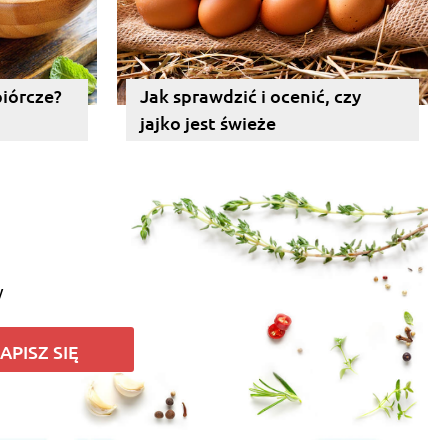
piórcze?
Jak sprawdzić i ocenić, czy
jajko jest świeże
y
APISZ SIĘ