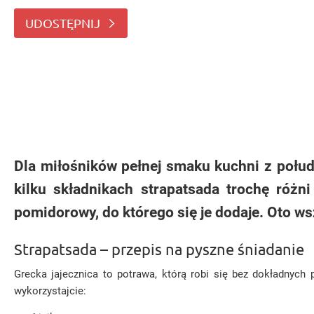
nie jajka są w niej najważniejsze, ale aromat
UDOSTĘPNIJ
Dla miłośników pełnej smaku kuchni z połud
kilku składnikach strapatsada trochę różni
pomidorowy, do którego się je dodaje. Oto ws
Strapatsada – przepis na pyszne śniadanie
Grecka jajecznica to potrawa, którą robi się bez dokładnych
wykorzystajcie: