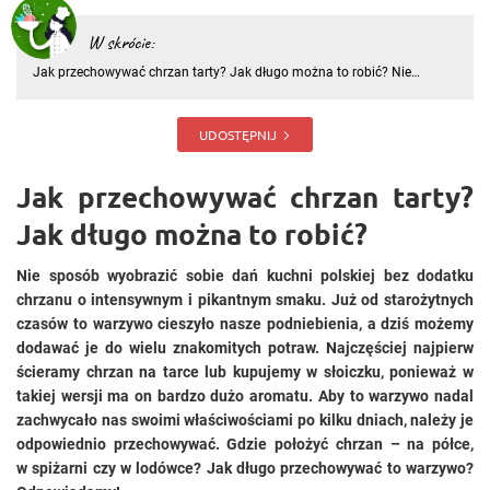
W skrócie:
Jak przechowywać chrzan tarty? Jak długo można to robić? Nie
sposób wyobrazić sobie dań kuchni polskiej bez dodatku chrzanu o
intensywnym i pikantnym smaku. Już od starożytnych czasów to
warzywo cieszyło nasze podniebienia, a dziś możemy dodawać je do
UDOSTĘPNIJ
wi
Jak przechowywać chrzan tarty?
Jak długo można to robić?
Nie sposób wyobrazić sobie dań kuchni polskiej bez dodatku
chrzanu o intensywnym i pikantnym smaku. Już od starożytnych
czasów to warzywo cieszyło nasze podniebienia, a dziś możemy
dodawać je do wielu znakomitych potraw. Najczęściej najpierw
ścieramy chrzan na tarce lub kupujemy w słoiczku, ponieważ w
takiej wersji ma on bardzo dużo aromatu. Aby to warzywo nadal
zachwycało nas swoimi właściwościami po kilku dniach, należy je
odpowiednio przechowywać. Gdzie położyć chrzan – na półce,
w spiżarni czy w lodówce? Jak długo przechowywać to warzywo?