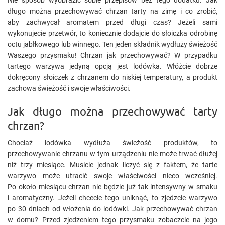
Nie sposób wyobrazić sobie przepisów bez tego dodatku. Jak
długo można przechowywać chrzan tarty na zimę i co zrobić,
aby zachwycał aromatem przed długi czas? Jeżeli sami
wykonujecie przetwór, to koniecznie dodajcie do słoiczka odrobinę
octu jabłkowego lub winnego. Ten jeden składnik wydłuży świeżość
Waszego przysmaku! Chrzan jak przechowywać? W przypadku
tartego warzywa jedyną opcją jest lodówka. Włóżcie dobrze
dokręcony słoiczek z chrzanem do niskiej temperatury, a produkt
zachowa świeżość i swoje właściwości.
Jak długo można przechowywać tarty
chrzan?
Chociaż lodówka wydłuża świeżość produktów, to
przechowywanie chrzanu w tym urządzeniu nie może trwać dłużej
niż trzy miesiące. Musicie jednak liczyć się z faktem, że tarte
warzywo może utracić swoje właściwości nieco wcześniej.
Po około miesiącu chrzan nie będzie już tak intensywny w smaku
i aromatyczny. Jeżeli chcecie tego uniknąć, to zjedzcie warzywo
po 30 dniach od włożenia do lodówki. Jak przechowywać chrzan
w domu? Przed zjedzeniem tego przysmaku zobaczcie na jego