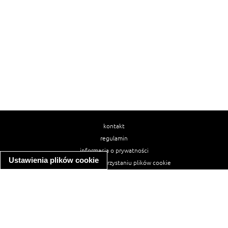
kontakt
regulamin
informacja o prywatności
Ustawienia plików cookie
informacja o wykorzystaniu plików cookie
ułatwienia dostępu
Najpopularniejsze przepisy
spaghetti bolognese