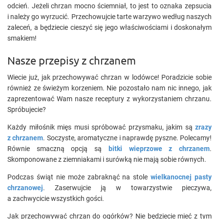
odcień. Jeżeli chrzan mocno ściemniał, to jest to oznaka zepsucia
i należy go wyrzucić. Przechowujcie tarte warzywo według naszych
zaleceń, a będziecie cieszyć się jego właściwościami i doskonałym
smakiem!
Nasze przepisy z chrzanem
Wiecie już, jak przechowywać chrzan w lodówce! Poradzicie sobie
również ze świeżym korzeniem. Nie pozostało nam nic innego, jak
zaprezentować Wam nasze receptury z wykorzystaniem chrzanu.
Spróbujecie?
Każdy miłośnik mięs musi spróbować przysmaku, jakim są
zrazy
z chrzanem
. Soczyste, aromatyczne i naprawdę pyszne. Polecamy!
Równie smaczną opcją są
bitki wieprzowe z chrzanem
.
Skomponowane z ziemniakami i surówką nie mają sobie równych.
Podczas świąt nie może zabraknąć na stole
wielkanocnej pasty
chrzanowej
. Zaserwujcie ją w towarzystwie pieczywa,
a zachwycicie wszystkich gości.
Jak przechowywać chrzan do ogórków? Nie będziecie mieć z tym