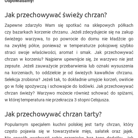
Odpowiadamy!
Jak przechowywać świeży chrzan?
Zapewne zdarzyło Wam się spotkać na sklepowych półkach
czy bazarkach korzenie chrzanu. Jeżeli zdecydujecie się na zakup
świeżego warzywa, to po powrocie do domu nie kładźcie go
na zwykłej półce, ponieważ w temperaturze pokojowej szybko
straci swoje właściwości, aromat i smak. Jak przechowywać
chrzan w korzeniu? Najpierw upewnijcie się, że warzywo nie jest
zepsute. Jeżeli zauważycie przebarwienia lub oznaki wysuszenia
na korzeniach, to oddzielcie je od świeżych kawałków chrzanu.
Selekcja zrobiona? Jeżeli tak, to dokładnie umyjcie korzeń, owińcie
go w folię spożywczą i schowajcie do lodówki. Jak przechowywać
chrzan świeży? Warzywo możecie również schować do spiżarni,
w której temperatura nie przekracza 3 stopni Celsjusza.
Jak przechowywać chrzan tarty?
Popularnym specjałem kuchni polskiej jest tarty chrzan, który
często pojawia się w towarzystwie mięs, sałatek oraz jajek.