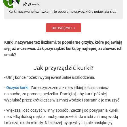
W skrócie:
Kurki, nazywane też liszkami, to popularne grzyby, które pojawiają się
już w czerwcu. Jak przyrządzić kurki, by najlepiej zachować ich smak?
Jak przyrządzić kurki? - Utnij końce nóżek i wytnij ewentualne
uszkodzenia. - Oczyść kurki
UDOSTĘPNIJ
Kurki, nazywane też liszkami, to popularne grzyby, które pojawiają
się już w czerwcu. Jak przyrządzić kurki, by najlepiej zachować ich
smak?
Jak przyrządzić kurki?
- Utnij końce nóżek i wytnij ewentualne uszkodzenia.
-
Oczyść kurki
. Zanieczyszczenia z niewielkiej ilości usuniesz
na sucho, za pomocą pędzelka. Pamiętaj, aby kurki później
wypłukać przez krótki czas w zimnej wodzie i starannie je osuszyć.
- Większą ilość oczyść w inny sposób. Zacznij od posypania kurek
niewielką ilością mąki, a następnie przełóż do miski z zimną wodą
i mieszaj około minuty. Nie dłużej, by grzyby nią nie nasiąknęły.