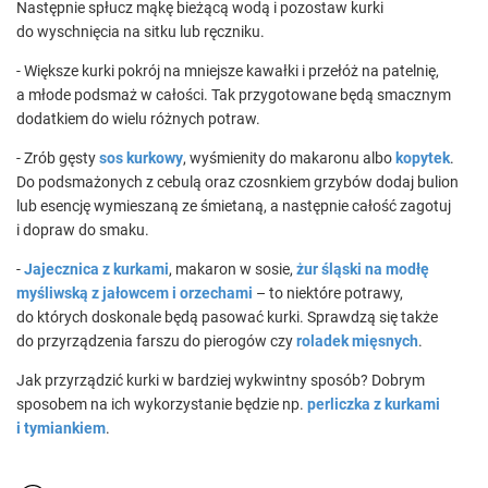
Następnie spłucz mąkę bieżącą wodą i pozostaw kurki
do wyschnięcia na sitku lub ręczniku.
- Większe kurki pokrój na mniejsze kawałki i przełóż na patelnię,
a młode podsmaż w całości. Tak przygotowane będą smacznym
dodatkiem do wielu różnych potraw.
- Zrób gęsty
sos kurkowy
, wyśmienity do makaronu albo
kopytek
.
Do podsmażonych z cebulą oraz czosnkiem grzybów dodaj bulion
lub esencję wymieszaną ze śmietaną, a następnie całość zagotuj
i dopraw do smaku.
-
Jajecznica z kurkami
, makaron w sosie,
żur śląski na modłę
myśliwską z jałowcem i orzechami
– to niektóre potrawy,
do których doskonale będą pasować kurki. Sprawdzą się także
do przyrządzenia farszu do pierogów czy
roladek mięsnych
.
Jak przyrządzić kurki w bardziej wykwintny sposób? Dobrym
sposobem na ich wykorzystanie będzie np.
perliczka z kurkami
i tymiankiem
.