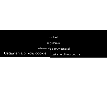
kontakt
regulamin
informacja o prywatności
Ustawienia plików cookie
informacja o wykorzystaniu plików cookie
ułatwienia dostępu
Najpopularniejsze przepisy
spaghetti bolognese
makaron z kurczakiem w sosie śmietanowym
kanapka z indykiem
ratatouille
lahmacun