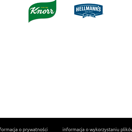
formacja o prywatności
informacja o wykorzystaniu plikó