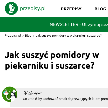
PRZEPISY
BLOG
NEWSLETTER - Otrzymuj sez
Przepisy.pl
Blog
Jak suszyć pomidory w piekarniku i suszarce?
Jak suszyć pomidory w
piekarniku i suszarce?
W skrócie:
Co zrobić, by zachować smak dojrzewających latem pom
zimy? Wysuszyć je i zamknąć w wypełnionych aromatyc
słoikach. Takie suszone pomidory możesz kupić w sklepie