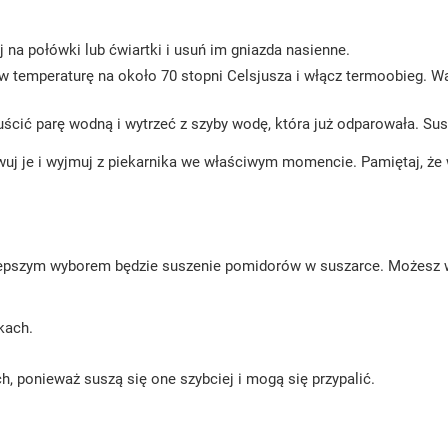
 na połówki lub ćwiartki i usuń im gniazda nasienne.
aw temperaturę na około 70 stopni Celsjusza i włącz termoobieg. Wa
ypuścić parę wodną i wytrzeć z szyby wodę, która już odparowała. S
wuj je i wyjmuj z piekarnika we właściwym momencie. Pamiętaj, że 
lepszym wyborem będzie suszenie pomidorów w suszarce. Możesz wyk
kach.
h, ponieważ suszą się one szybciej i mogą się przypalić.