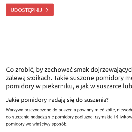
samodzielnie. Jeśli chcesz wiedzieć, jak suszyć pomido
UDOSTĘPNIJ
Co zrobić, by zachować smak dojrzewający
zalewą słoikach. Takie suszone pomidory moż
pomidory w piekarniku, a jak w suszarce lub
Jakie pomidory nadają się do suszenia?
Warzywa przeznaczone do suszenia powinny mieć zbite, niewodni
do suszenia nadadzą się pomidory podłużne: rzymskie i śliwkow
pomidory we właściwy sposób.