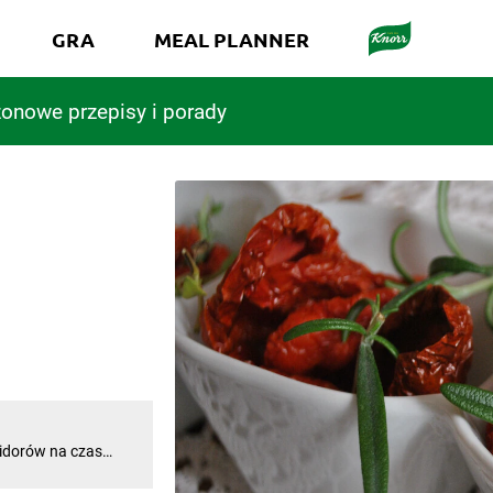
GRA
MEAL PLANNER
onowe przepisy i porady
idorów na czas
zną zalewą
 lub przyrządzić