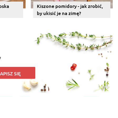
łoska
Kiszone pomidory - jak zrobić,
by ukisić je na zimę?
y
APISZ SIĘ