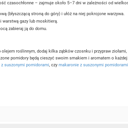
dość czasochłonne – zajmuje około 5–7 dni w zależności od wielkoś
wą (błyszczącą stroną do góry) i ułóż na niej pokrojone warzywa.
 warstwą gazy lub moskitierą.
cą zabieraj ją do domu.
 olejem roślinnym, dodaj kilka ząbków czosnku i przypraw ziołami,
uszone pomidory będą cieszyć swoim smakiem i aromatem o każdej 
y z suszonymi pomidorami
, czy
makaronie z suszonymi pomidorami 