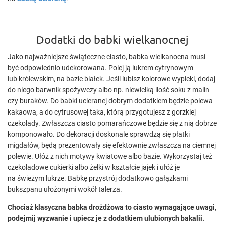
Dodatki do babki wielkanocnej
Jako najważniejsze świąteczne ciasto, babka wielkanocna musi
być odpowiednio udekorowana. Polej ją lukrem cytrynowym
lub królewskim, na bazie białek. Jeśli lubisz kolorowe wypieki, dodaj
do niego barwnik spożywczy albo np. niewielką ilość soku z malin
czy buraków. Do babki ucieranej dobrym dodatkiem będzie polewa
kakaowa, a do cytrusowej taka, którą przygotujesz z gorzkiej
czekolady. Zwłaszcza ciasto pomarańczowe będzie się z nią dobrze
komponowało. Do dekoracji doskonale sprawdzą się płatki
migdałów, będą prezentowały się efektownie zwłaszcza na ciemnej
polewie. Ułóż z nich motywy kwiatowe albo bazie. Wykorzystaj też
czekoladowe cukierki albo żelki w kształcie jajek i ułóż je
na świeżym lukrze. Babkę przystrój dodatkowo gałązkami
bukszpanu ułożonymi wokół talerza.
Chociaż klasyczna babka drożdżowa to ciasto wymagające uwagi,
podejmij wyzwanie i upiecz je z dodatkiem ulubionych bakalii.