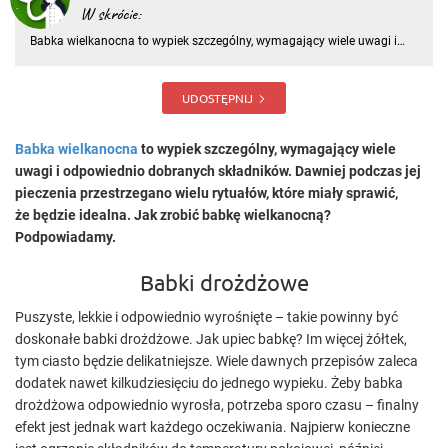
W skrócie:
Babka wielkanocna to wypiek szczególny, wymagający wiele uwagi i
odpowiednio dobranych składników. Dawniej podczas jej pieczenia
przestrzegano wielu rytuałów, które miały sprawić, że będzie idealna.
Jak zrobić babkę wielkanocną? Podpowiadamy
UDOSTĘPNIJ
Babka wielkanocna
to wypiek szczególny, wymagający wiele
uwagi i odpowiednio dobranych składników. Dawniej podczas jej
pieczenia przestrzegano wielu rytuałów, które miały sprawić,
że będzie idealna. Jak zrobić babkę wielkanocną?
Podpowiadamy.
Babki drożdżowe
Puszyste, lekkie i odpowiednio wyrośnięte – takie powinny być
doskonałe babki drożdżowe. Jak upiec babkę? Im więcej żółtek,
tym ciasto będzie delikatniejsze. Wiele dawnych przepisów zaleca
dodatek nawet kilkudziesięciu do jednego wypieku. Żeby babka
drożdżowa odpowiednio wyrosła, potrzeba sporo czasu – finalny
efekt jest jednak wart każdego oczekiwania. Najpierw konieczne