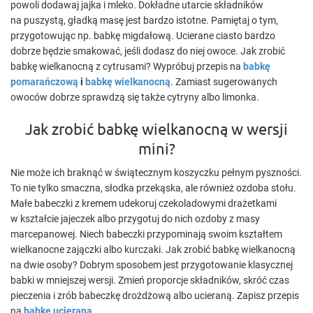
powoli dodawaj jajka i mleko. Dokładne utarcie składników
na puszystą, gładką masę jest bardzo istotne. Pamiętaj o tym,
przygotowując np. babkę migdałową. Ucierane ciasto bardzo
dobrze będzie smakować, jeśli dodasz do niej owoce. Jak zrobić
babkę wielkanocną z cytrusami? Wypróbuj przepis na
babkę
pomarańczową
i
babkę wielkanocną
. Zamiast sugerowanych
owoców dobrze sprawdzą się także cytryny albo limonka.
Jak zrobić babkę wielkanocną w wersji
mini?
Nie może ich braknąć w świątecznym koszyczku pełnym pyszności.
To nie tylko smaczna, słodka przekąska, ale również ozdoba stołu.
Małe babeczki z kremem udekoruj czekoladowymi drażetkami
w kształcie jajeczek albo przygotuj do nich ozdoby z masy
marcepanowej. Niech babeczki przypominają swoim kształtem
wielkanocne zajączki albo kurczaki. Jak zrobić babkę wielkanocną
na dwie osoby? Dobrym sposobem jest przygotowanie klasycznej
babki w mniejszej wersji. Zmień proporcje składników, skróć czas
pieczenia i zrób babeczkę drożdżową albo ucieraną. Zapisz przepis
na
babkę
ucieraną
.