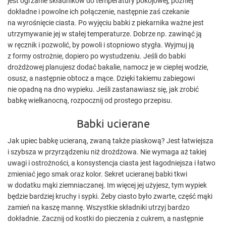
jest ogrzanie składników do temperatury pokojowej, później
dokładne i powolne ich połączenie, następnie zaś czekanie
na wyrośnięcie ciasta. Po wyjęciu babki z piekarnika ważne jest
utrzymywanie jej w stałej temperaturze. Dobrze np. zawinąć ją
w ręcznik i pozwolić, by powoli i stopniowo stygła. Wyjmuj ją
z formy ostrożnie, dopiero po wystudzeniu. Jeśli do babki
drożdżowej planujesz dodać bakalie, namocz je w ciepłej wodzie,
osusz, a następnie obtocz a mące. Dzięki takiemu zabiegowi
nie opadną na dno wypieku. Jeśli zastanawiasz się, jak zrobić
babkę wielkanocną, rozpocznij od prostego przepisu.
Babki ucierane
Jak upiec babkę ucieraną, zwaną także piaskową? Jest łatwiejsza
i szybsza w przyrządzeniu niż drożdżowa. Nie wymaga aż takiej
uwagi i ostrożności, a konsystencja ciasta jest łagodniejsza i łatwo
zmieniać jego smak oraz kolor. Sekret ucieranej babki tkwi
w dodatku mąki ziemniaczanej. Im więcej jej użyjesz, tym wypiek
będzie bardziej kruchy i sypki. Żeby ciasto było zwarte, część mąki
zamień na kaszę mannę. Wszystkie składniki utrzyj bardzo
dokładnie. Zacznij od kostki do pieczenia z cukrem, a następnie