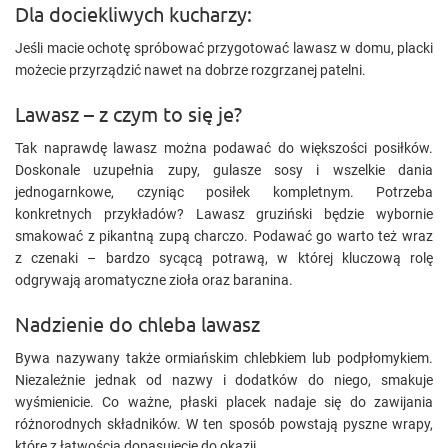
Dla dociekliwych kucharzy:
Jeśli macie ochotę spróbować przygotować lawasz w domu, placki
możecie przyrządzić nawet na dobrze rozgrzanej patelni.
Lawasz – z czym to się je?
Tak naprawdę lawasz można podawać do większości posiłków.
Doskonale uzupełnia zupy, gulasze sosy i wszelkie dania
jednogarnkowe, czyniąc posiłek kompletnym. Potrzeba
konkretnych przykładów? Lawasz gruziński będzie wybornie
smakować z pikantną zupą charczo. Podawać go warto też wraz
z czenaki – bardzo sycącą potrawą, w której kluczową rolę
odgrywają aromatyczne zioła oraz baranina.
Nadzienie do chleba lawasz
Bywa nazywany także ormiańskim chlebkiem lub podpłomykiem.
Niezależnie jednak od nazwy i dodatków do niego, smakuje
wyśmienicie. Co ważne, płaski placek nadaje się do zawijania
różnorodnych składników. W ten sposób powstają pyszne wrapy,
które z łatwością dopasujecie do okazji.