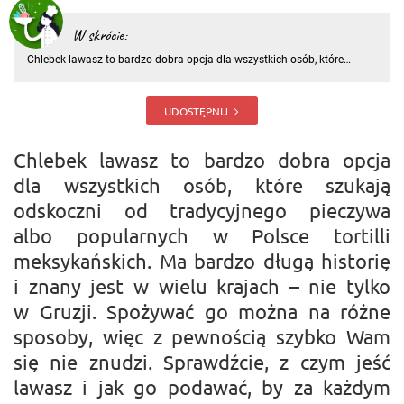
W skrócie:
Chlebek lawasz to bardzo dobra opcja dla wszystkich osób, które
szukają odskoczni od tradycyjnego pieczywa albo popularnych w
Polsce tortilli meksykańskich. Ma bardzo długą historię i znany jest w
wielu krajach – nie tylko w Gruzji. Spożywać go można na r
UDOSTĘPNIJ
Chlebek lawasz to bardzo dobra opcja
dla wszystkich osób, które szukają
odskoczni od tradycyjnego pieczywa
albo popularnych w Polsce tortilli
meksykańskich. Ma bardzo długą historię
i znany jest w wielu krajach – nie tylko
w Gruzji. Spożywać go można na różne
sposoby, więc z pewnością szybko Wam
się nie znudzi. Sprawdźcie, z czym jeść
lawasz i jak go podawać, by za każdym