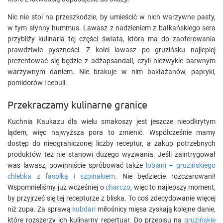
Nic nie stoi na przeszkodzie, by umieścić w nich warzywne pasty,
w tym słynny hummus. Lawasz z nadzieniem z bałkańskiego sera
przybliży kulinaria tej części świata, która ma do zaoferowania
prawdziwie pyszności. Z kolei lawasz po gruzińsku najlepiej
prezentować się będzie z adżapsandali, czyli niezwykle barwnym
warzywnym daniem. Nie brakuje w nim bakłażanów, papryki,
pomidorów i cebuli.
Przekraczamy kulinarne granice
Kuchnia Kaukazu dla wielu smakoszy jest jeszcze nieodkrytym
lądem, więc najwyższa pora to zmienić. Współcześnie mamy
dostęp do nieograniczonej liczby receptur, a zakup potrzebnych
produktów też nie stanowi dużego wyzwania. Jeśli zaintrygował
was lawasz, powinniście spróbować także
lobiani – gruzińskiego
chlebka z fasolką i szpinakiem
. Nie będziecie rozczarowani!
Wspomnieliśmy już wcześniej o
charczo
, więc to najlepszy moment,
by przyjrzeć się tej recepturze z bliska. To coś zdecydowanie więcej
niż zupa. Za sprawą
kubdari
miłośnicy mięsa zyskają kolejne danie,
które rozszerzy ich kulinarny repertuar. Do przepisu na
gruzińskie