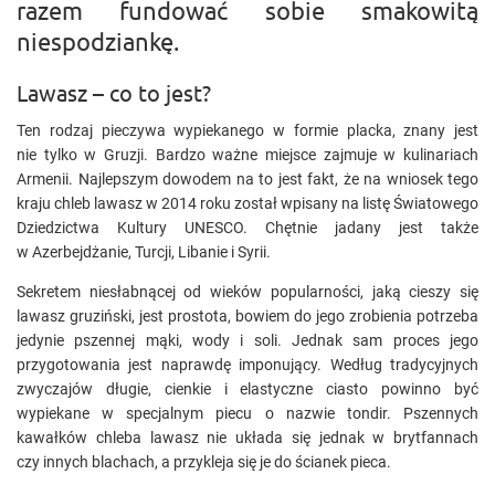
razem fundować sobie smakowitą
niespodziankę.
Lawasz – co to jest?
Ten rodzaj pieczywa wypiekanego w formie placka, znany jest
nie tylko w Gruzji. Bardzo ważne miejsce zajmuje w kulinariach
Armenii. Najlepszym dowodem na to jest fakt, że na wniosek tego
kraju chleb lawasz w 2014 roku został wpisany na listę Światowego
Dziedzictwa Kultury UNESCO. Chętnie jadany jest także
w Azerbejdżanie, Turcji, Libanie i Syrii.
Sekretem niesłabnącej od wieków popularności, jaką cieszy się
lawasz gruziński, jest prostota, bowiem do jego zrobienia potrzeba
jedynie pszennej mąki, wody i soli. Jednak sam proces jego
przygotowania jest naprawdę imponujący. Według tradycyjnych
zwyczajów długie, cienkie i elastyczne ciasto powinno być
wypiekane w specjalnym piecu o nazwie tondir. Pszennych
kawałków chleba lawasz nie układa się jednak w brytfannach
czy innych blachach, a przykleja się je do ścianek pieca.