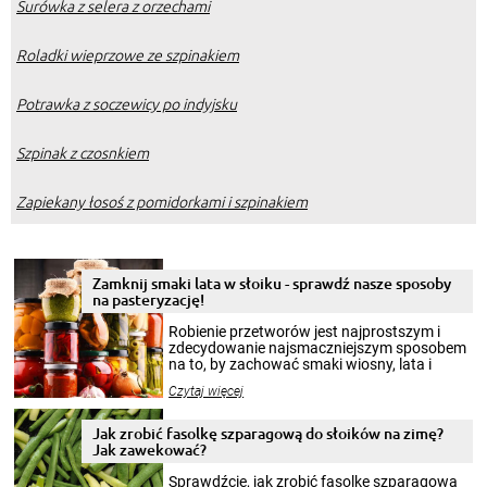
Surówka z selera z orzechami
Roladki wieprzowe ze szpinakiem
Potrawka z soczewicy po indyjsku
Szpinak z czosnkiem
Zapiekany łosoś z pomidorkami i szpinakiem
Zamknij smaki lata w słoiku - sprawdź nasze sposoby
na pasteryzację!
Robienie przetworów jest najprostszym i
zdecydowanie najsmaczniejszym sposobem
na to, by zachować smaki wiosny, lata i
jesieni na dłużej. Można robić setki zdjęć
Czytaj więcej
krajobrazów, by cieszyć nimi oko w sezonie
zimowym, ale to smaczny posiłek pozwoli w
pełni poczuć atmosferę cieplejszych
Jak zrobić fasolkę szparagową do słoików na zimę?
miesięcy. Przygotowanie słoików ze
Jak zawekować?
smakowitą zawartością musi obejmować
patenty, które pozwolą zachować świeżość
Sprawdźcie, jak zrobić fasolkę szparagową