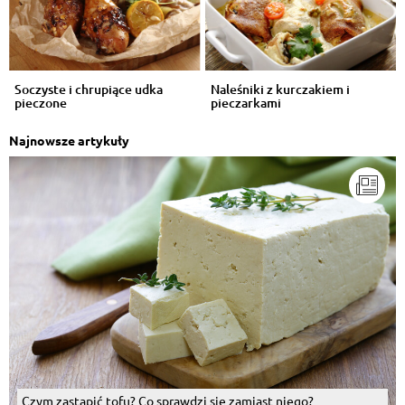
Soczyste i chrupiące udka
Naleśniki z kurczakiem i
pieczone
pieczarkami
Najnowsze artykuły
Czym zastąpić tofu? Co sprawdzi się zamiast niego?