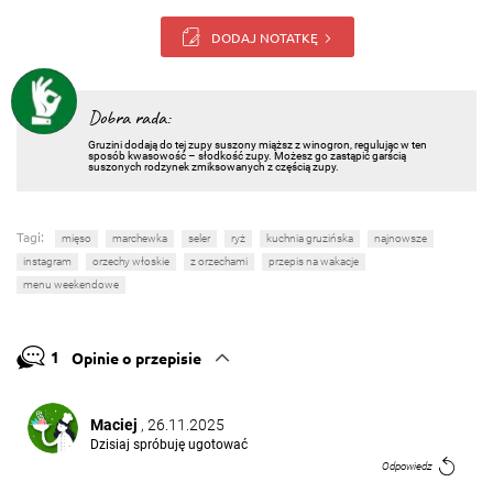
DODAJ NOTATKĘ
Dobra rada:
Gruzini dodają do tej zupy suszony miąższ z winogron, regulując w ten
sposób kwasowość – słodkość zupy. Możesz go zastąpić garścią
suszonych rodzynek zmiksowanych z częścią zupy.
Tagi:
mięso
marchewka
seler
ryż
kuchnia gruzińska
najnowsze
instagram
orzechy włoskie
z orzechami
przepis na wakacje
menu weekendowe
1
Opinie o przepisie
Maciej
, 26.11.2025
Dzisiaj spróbuję ugotować
Odpowiedz