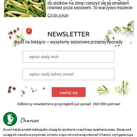
przetworów.
do słoików na zimę i cieszyć się jej smakiem
również poza sezonem. To warzywo możecie
wekować na wiele sposobów. Wykorzystajcie
Czytaj więcej
nasze propozycje!
NEWSLETTER
Bądź na bieżąco – wysyłamy sezonowe przepisy i porady
ZAPISZ SIĘ
Odbiorcy newslettera przyrządzili już ponad
260 000 potraw!
Charczo
Gruzini każdy posiłek traktują jako okazję do spotkania i wspólnego spędzania czasu. Biorąc pod
uwagę ich narodowe przysmaki, od stołu wręcz nie można się oderwać! Charczo, czyli gęsta zupa