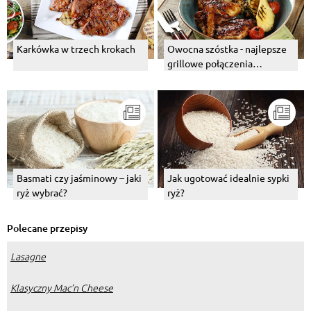
Karkówka w trzech krokach
Owocna szóstka - najlepsze
grillowe połączenia
owocowe
Basmati czy jaśminowy – jaki
Jak ugotować idealnie sypki
ryż wybrać?
ryż?
Polecane przepisy
Lasagne
Klasyczny Mac’n Cheese