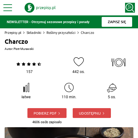
ZAPISZ SIĘ
NEWSLETTER - Otrzymuj sezonowe przepisy i porady
Przepisy.pl
Składniki
Rośliny przyszłości
Charczo
Charczo
Autor:
Piotr Murawski
157
442 os.
łatwe
110 min.
5 os.
POBIERZ PDF
UDOSTĘPNIJ
4606 osób zapisało