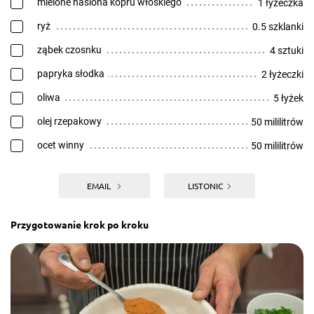
mielone nasiona kopru włoskiego
1 łyżeczka
ryż
0.5 szklanki
ząbek czosnku
4 sztuki
papryka słodka
2 łyżeczki
oliwa
5 łyżek
olej rzepakowy
50 mililitrów
ocet winny
50 mililitrów
EMAIL
LISTONIC
Przygotowanie krok po kroku