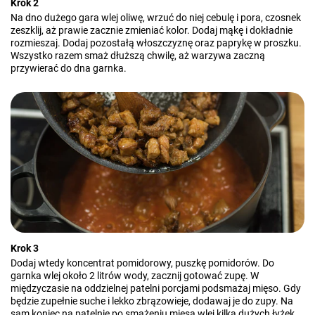
Krok 2
Na dno dużego gara wlej oliwę, wrzuć do niej cebulę i pora, czosnek
zeszklij, aż prawie zacznie zmieniać kolor. Dodaj mąkę i dokładnie
rozmieszaj. Dodaj pozostałą włoszczyznę oraz paprykę w proszku.
Wszystko razem smaż dłuższą chwilę, aż warzywa zaczną
przywierać do dna garnka.
Krok 3
Dodaj wtedy koncentrat pomidorowy, puszkę pomidorów. Do
garnka wlej około 2 litrów wody, zacznij gotować zupę. W
międzyczasie na oddzielnej patelni porcjami podsmażaj mięso. Gdy
będzie zupełnie suche i lekko zbrązowieje, dodawaj je do zupy. Na
sam koniec na patelnię po smażeniu mięsa wlej kilka dużych łyżek