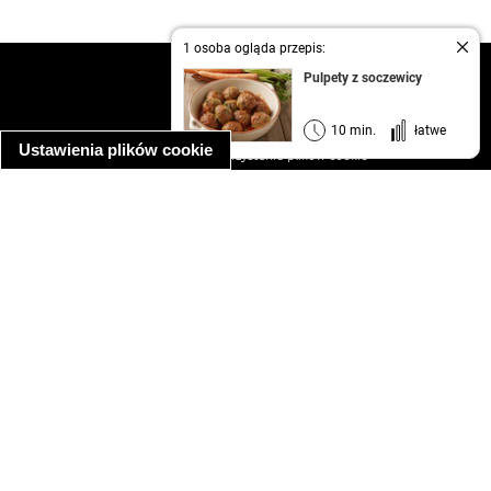
1 osoba ogląda przepis:
kontakt
Pulpety z soczewicy
regulamin
informacja o prywatności
10 min.
łatwe
Ustawienia plików cookie
informacja o wykorzystaniu plików cookie
ułatwienia dostępu
Najpopularniejsze przepisy
spaghetti bolognese
makaron z kurczakiem w sosie śmietanowym
kanapka z indykiem
ratatouille
lahmacun
mac and cheese
zupa minestrone
cannelloni ze szpinakiem i ricottą