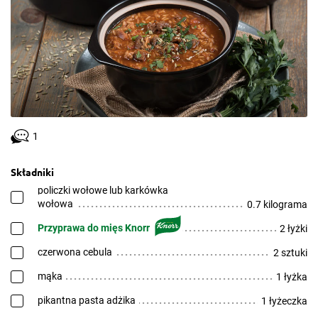
1
Składniki
policzki wołowe lub karkówka
wołowa
0.7 kilograma
Przyprawa do mięs Knorr
2 łyżki
czerwona cebula
2 sztuki
mąka
1 łyżka
pikantna pasta adżika
1 łyżeczka