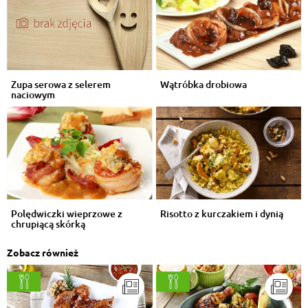
Zupa serowa z selerem
Wątróbka drobiowa
naciowym
Polędwiczki wieprzowe z
Risotto z kurczakiem i dynią
chrupiącą skórką
Zobacz również