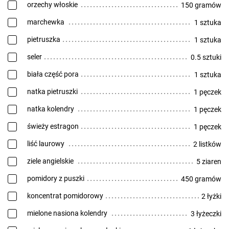
orzechy włoskie
150 gramów
marchewka
1 sztuka
pietruszka
1 sztuka
seler
0.5 sztuki
biała część pora
1 sztuka
natka pietruszki
1 pęczek
natka kolendry
1 pęczek
świeży estragon
1 pęczek
liść laurowy
2 listków
ziele angielskie
5 ziaren
pomidory z puszki
450 gramów
koncentrat pomidorowy
2 łyżki
mielone nasiona kolendry
3 łyżeczki