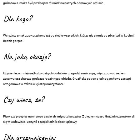
gulaszowa, może być przebojem również na naszych domowych stołach.
Dla kogo?
Wyrazisty smak zupy przekona też do siebie wszystkich, którzy nie stronią od pikanterii w kuchni.
Będzie gorąco!
Na jaką okazję?
Użycie nieco mniejszej liczby ostrych dodatków złagodzi smak zupy, więc z powodzeniem
zaserwujesz charczo podczas rodzinnego obiadu. Gruzińska potrawa jednogarnkowa zastąpi
strogonowa w trakcie większej uroczystości.
Czy wiesz, że?
Pierwsze przepisy na charczo zawierały mięso z kurczaka. Z biegiem czasu Gruzini rozsmakowali
się w wołowinie i uczynili z niej składnik obowiązkowy.
Dla urozmaicenia: