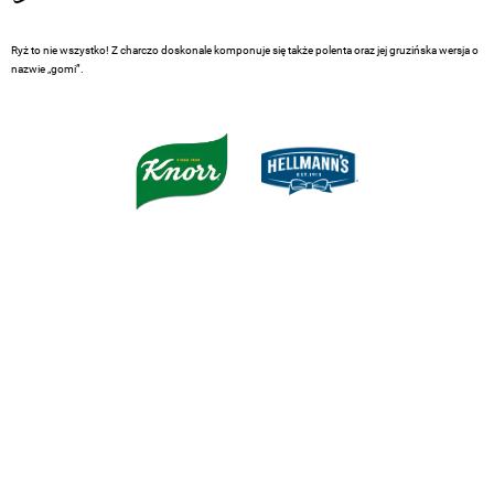
Ryż to nie wszystko! Z charczo doskonale komponuje się także polenta oraz jej gruzińska wersja o
nazwie „gomi”.