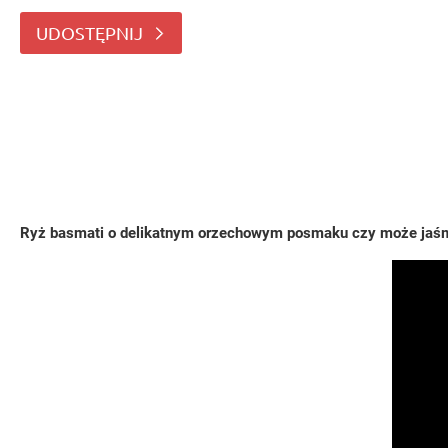
Pakistanie i Indiach. Ceniony za długie, cienki
UDOSTĘPNIJ
Ryż basmati o delikatnym orzechowym posmaku czy może jaśmin