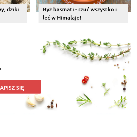
y, dziki
Ryż basmati - rzuć wszystko i
leć w Himalaje!
y
APISZ SIĘ