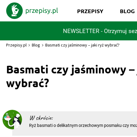
PRZEPISY
BLOG
NEWSLETTER - Otrzymuj sez
Przepisy.pl
Blog
Basmati czy jaśminowy – jaki ryż wybrać?
Basmati czy jaśminowy – 
wybrać?
W skrócie:
Ryż basmati o delikatnym orzechowym posmaku czy mo
kwiatową nutą? Dziś podpowiadamy, jaki ryż pasuje do różn
basmati Krótka charakterystyka: ryż basmati najpopularn