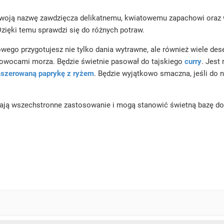
swoją nazwę zawdzięcza delikatnemu, kwiatowemu zapachowi oraz wyj
Dzięki temu sprawdzi się do różnych potraw.
owego przygotujesz nie tylko dania wytrawne, ale również wiele d
 owocami morza. Będzie świetnie pasował do tajskiego
curry
. Jest
aszerowaną paprykę z ryżem
. Będzie wyjątkowo smaczna, jeśli do n
ają wszechstronne zastosowanie i mogą stanowić świetną bazę do w