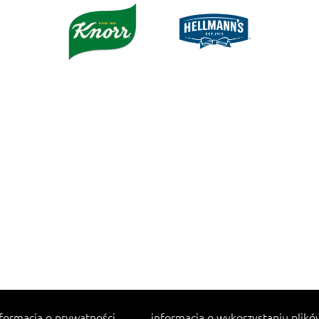
formacja o prywatności
informacja o wykorzystaniu plikó