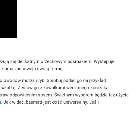
akteryzują się delikatnym orzechowym posmakiem. Występuje
e ziarna zachowują swoją formę.
do owoców morza i ryb. Spróbuj podać go na przykład
ą sałatkę. Zestaw go z kawałkami wędzonego kurczaka
opraw odpowiednim sosem. Świetnym wyborem będzie też użycie
m
. Jak widać, basmati jest dość uniwersalny. Jeśli