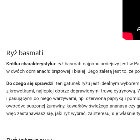
Ryż basmati
Krótka charakterystyka
: ryż basmati najpopularniejszy jest w P
w dwóch odmianach: brązowej i białej. Jego zaletą jest to, że 
Do czego się sprawdzi
: ten gatunek ryżu jest idealnym wybore
z krewetkami, najlepiej dobrze doprawionymi trawą cytrynową.
i pasującymi do niego warzywami, np. czerwoną papryką i pom
owoców: suszonej żurawiny, kawałków świeżego ananasa czy gr
więc zastanawiasz się, jaki ryż wybrać, zainteresuj się właśnie t