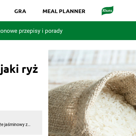
GRA
MEAL PLANNER
onowe przepisy i porady
jaki ryż
że jaśminowy z
ych dań. Ryż
iejszy jest w