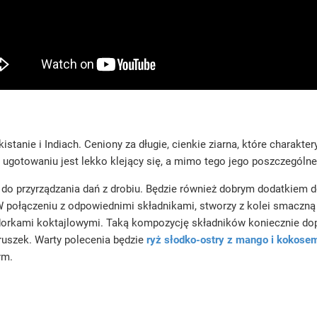
akistanie i Indiach. Ceniony za długie, cienkie ziarna, które char
po ugotowaniu jest lekko klejący się, a mimo tego jego poszczególn
m do przyrządzania dań z drobiu. Będzie również dobrym dodatkiem 
 W połączeniu z odpowiednimi składnikami, stworzy z kolei smaczn
idorkami koktajlowymi. Taką kompozycję składników koniecznie d
uszek. Warty polecenia będzie
ryż słodko-ostry z mango i kokose
ym.