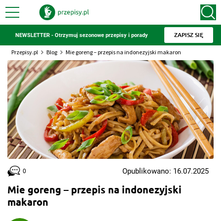
ZAPISZ SIĘ
NEWSLETTER - Otrzymuj sezonowe przepisy i porady
Przepisy.pl
Blog
Mie goreng – przepis na indonezyjski makaron
Opublikowano: 16.07.2025
0
Mie goreng – przepis na indonezyjski
makaron