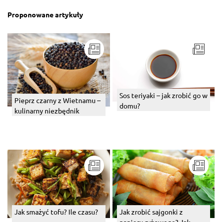
Proponowane artykuły
Sos teriyaki – jak zrobić go w
Pieprz czarny z Wietnamu –
domu?
kulinarny niezbędnik
Jak smażyć tofu? Ile czasu?
Jak zrobić sajgonki z