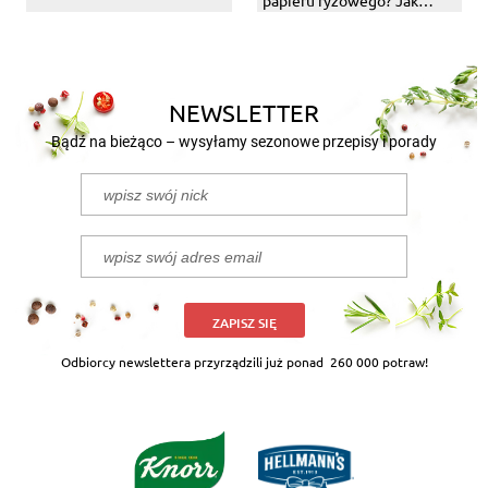
papieru ryżowego? Jak
zawijać?
NEWSLETTER
Bądź na bieżąco – wysyłamy sezonowe przepisy i porady
ZAPISZ SIĘ
Odbiorcy newslettera przyrządzili już ponad
260 000 potraw!