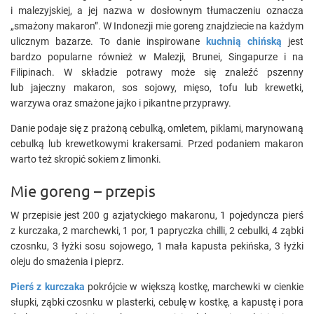
i malezyjskiej, a jej nazwa w dosłownym tłumaczeniu oznacza
„smażony makaron”. W Indonezji mie goreng znajdziecie na każdym
ulicznym bazarze. To danie inspirowane
kuchnią chińską
jest
bardzo popularne również w Malezji, Brunei, Singapurze i na
Filipinach. W składzie potrawy może się znaleźć pszenny
lub jajeczny makaron, sos sojowy, mięso, tofu lub krewetki,
warzywa oraz smażone jajko i pikantne przyprawy.
Danie podaje się z prażoną cebulką, omletem, piklami, marynowaną
cebulką lub krewetkowymi krakersami. Przed podaniem makaron
warto też skropić sokiem z limonki.
Mie goreng – przepis
W przepisie jest 200 g azjatyckiego makaronu, 1 pojedyncza pierś
z kurczaka, 2 marchewki, 1 por, 1 papryczka chilli, 2 cebulki, 4 ząbki
czosnku, 3 łyżki sosu sojowego, 1 mała kapusta pekińska, 3 łyżki
oleju do smażenia i pieprz.
Pierś z kurczaka
pokrójcie w większą kostkę, marchewki w cienkie
słupki, ząbki czosnku w plasterki, cebulę w kostkę, a kapustę i pora