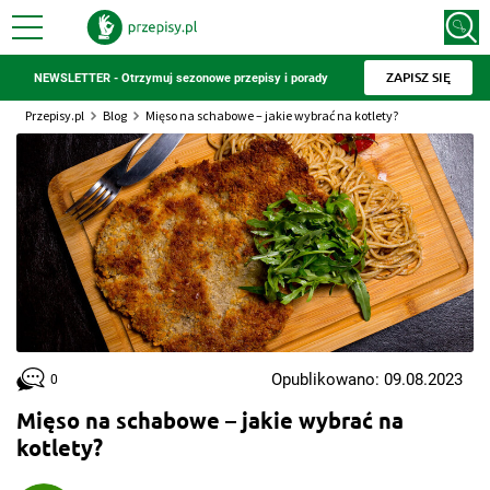
ZAPISZ SIĘ
NEWSLETTER - Otrzymuj sezonowe przepisy i porady
Przepisy.pl
Blog
Mięso na schabowe – jakie wybrać na kotlety?
Opublikowano: 09.08.2023
0
Mięso na schabowe – jakie wybrać na
kotlety?