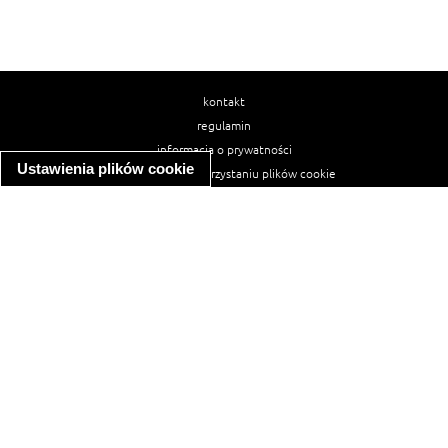
kontakt
regulamin
informacja o prywatności
Ustawienia plików cookie
informacja o wykorzystaniu plików cookie
ułatwienia dostępu
Najpopularniejsze przepisy
spaghetti bolognese
makaron z kurczakiem w sosie śmietanowym
kanapka z indykiem
ratatouille
lahmacun
mac and cheese
zupa minestrone