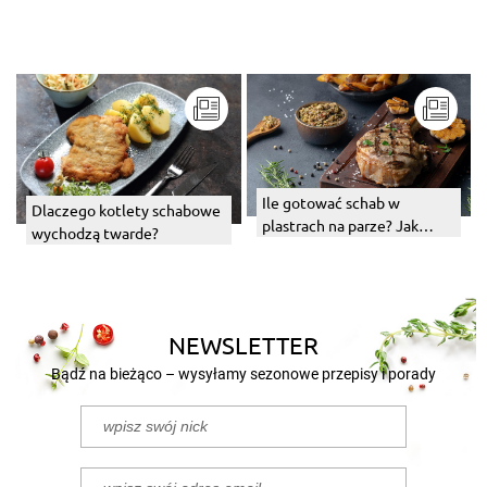
Ile gotować schab w
Dlaczego kotlety schabowe
plastrach na parze? Jak
wychodzą twarde?
długo to robić, żeby był
miękki i nie był suchy?
NEWSLETTER
Bądź na bieżąco – wysyłamy sezonowe przepisy i porady