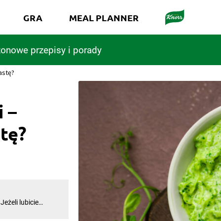
GRA
MEAL PLANNER
onowe przepisy i porady
pastę?
i –
stę?
Jeżeli lubicie
ukinii jest
nymi jarzynami