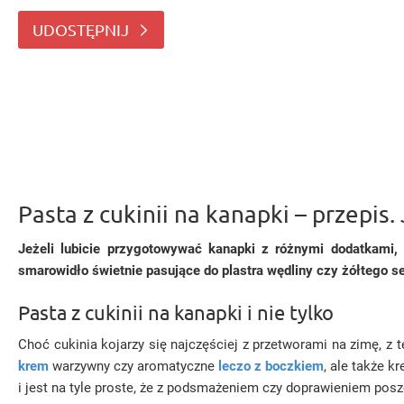
tworzy apetycznie kremowe smarowidło świetnie
UDOSTĘPNIJ
Pasta z cukinii na kanapki – przepis.
Jeżeli lubicie przygotowywać kanapki z różnymi dodatkami,
smarowidło świetnie pasujące do plastra wędliny czy żółtego s
Pasta z cukinii na kanapki i nie tylko
Choć cukinia kojarzy się najczęściej z przetworami na zimę,
krem
warzywny czy aromatyczne
leczo z boczkiem
, ale także 
i jest na tyle proste, że z podsmażeniem czy doprawieniem po