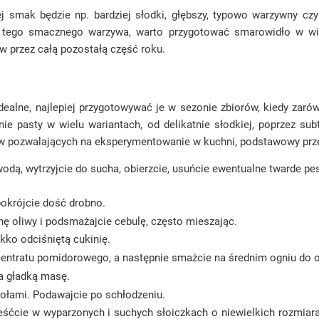
jej smak będzie np. bardziej słodki, głębszy, typowo warzywny c
 tego smacznego warzywa, warto przygotować smarowidło w więk
w przez całą pozostałą część roku.
ealne, najlepiej przygotowywać je w sezonie zbiorów, kiedy zarówn
 pasty w wielu wariantach, od delikatnie słodkiej, poprzez sub
w pozwalających na eksperymentowanie w kuchni, podstawowy prze
odą, wytrzyjcie do sucha, obierzcie, usuńcie ewentualne twarde pest
 pokrójcie dość drobno.
chę oliwy i podsmażajcie cebulę, często mieszając.
ekko odciśniętą cukinię.
oncentratu pomidorowego, a następnie smażcie na średnim ogniu do 
na gładką masę.
ołami. Podawajcie po schłodzeniu.
eśćcie w wyparzonych i suchych słoiczkach o niewielkich rozmiar