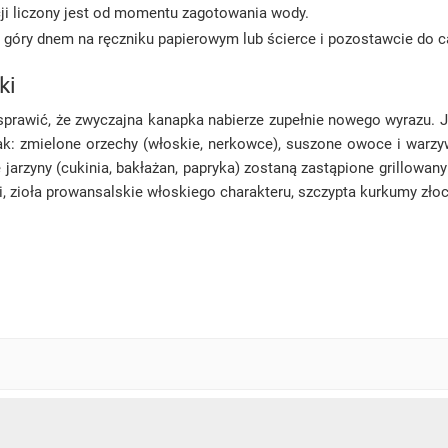
cji liczony jest od momentu zagotowania wody.
do góry dnem na ręczniku papierowym lub ścierce i pozostawcie do 
ki
e sprawić, że zwyczajna kanapka nabierze zupełnie nowego wyrazu.
: zmielone orzechy (włoskie, nerkowce), suszone owoce i warzywa
we jarzyny (cukinia, bakłażan, papryka) zostaną zastąpione grillow
i, zioła prowansalskie włoskiego charakteru, szczypta kurkumy złoc