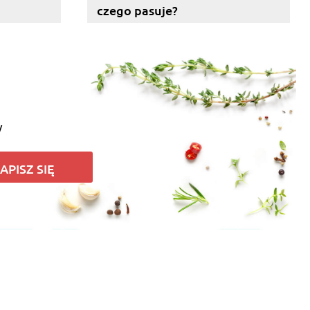
czego pasuje?
y
APISZ SIĘ