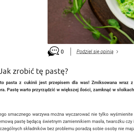
0
Podziel się opinią
 Jak zrobić tę pastę?
 to pasta z cukinii jest przepisem dla was! Zmiksowana wraz 
era. Pastę warto przyrządzić w większej ilości, zamknąć w słoikac
 z tego smacznego warzywa można wyczarować nie tylko wyśmienit
kremową pastę będącą świetnym zamiennikiem masła, twarożku czy 
szczególnych składników bez problemu poradzą sobie osoby nie maj