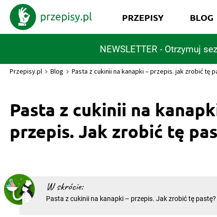
PRZEPISY
BLOG
NEWSLETTER - Otrzymuj sez
Przepisy.pl
Blog
Pasta z cukinii na kanapki – przepis. jak zrobić tę 
Pasta z cukinii na kanapk
przepis. Jak zrobić tę pa
W skrócie:
Pasta z cukinii na kanapki – przepis. Jak zrobić tę pastę? 
przygotowywać kanapki z różnymi dodatkami, to pasta z c
przepisem dla was! Zmiksowana wraz z przyprawami i in