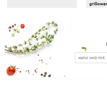
grillowa
ciepło i 