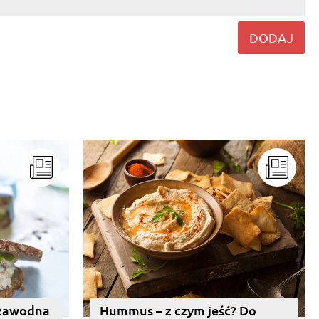
DODAJ
ezawodna
Hummus – z czym jeść? Do