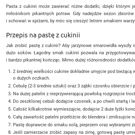
Pasta z cukinii może zawierać różne dodatki, dzięki którym 
miłośnikom pikantnych potraw. Gdy nadejdzie sezon zbiorów
i schować w spiżarni, by móc się cieszyć letnim smakiem warzy
Przepis na pastę z cukinii
Jak zrobić pastę z cukinii? Aby jarzynowe smarowidła wyszły id
dużo soków. Łagodny smak cukinii pozwala na przygotowywanie
i bardzo pikantnej kończąc. Mimo dużej różnorodności dodatkó
2 średniej wielkości cukinie dokładnie umyjcie pod bieżącą w
o dużych oczkach.
Cebulę (2-3 średnie sztuki) oraz 3 ząbki czosnku obierzcie i
Na dużej patelni z nieprzywierającą powłoką rozgrzejcie tro
Do zeszklonej cebuli dodajcie czosnek, a po chwili startą i l
Całość kilkakrotnie wymieszajcie, dodajcie 2 duże łyżki k
Całą zawartość patelni przełóżcie do blendera i zmiksujcie 
Pastę doprawcie do smaku solą, pieprzem oraz wybranymi zi
Jeśli zamierzacie zrobić zapasy na zimę, gotową pastę umi