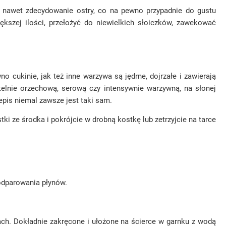
zy nawet zdecydowanie ostry, co na pewno przypadnie do gustu
szej ilości, przełożyć do niewielkich słoiczków, zawekować
o cukinie, jak też inne warzywa są jędrne, dojrzałe i zawierają
telnie orzechową, serową czy intensywnie warzywną, na słonej
pis niemal zawsze jest taki sam.
ki ze środka i pokrójcie w drobną kostkę lub zetrzyjcie na tarce
odparowania płynów.
ach. Dokładnie zakręcone i ułożone na ścierce w garnku z wodą