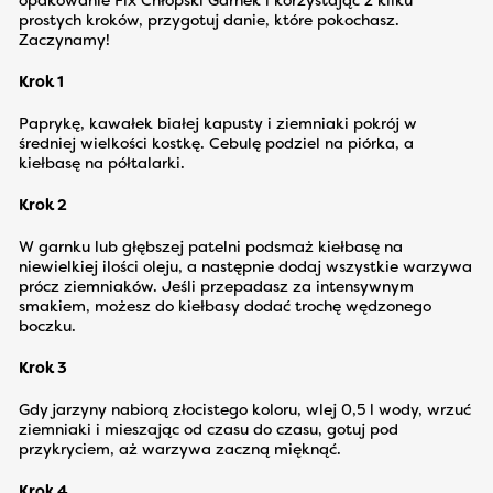
opakowanie Fix Chłopski Garnek i korzystając z kilku
prostych kroków, przygotuj danie, które pokochasz.
Zaczynamy!
Krok 1
Paprykę, kawałek białej kapusty i ziemniaki pokrój w
średniej wielkości kostkę. Cebulę podziel na piórka, a
kiełbasę na półtalarki.
Krok 2
W garnku lub głębszej patelni podsmaż kiełbasę na
niewielkiej ilości oleju, a następnie dodaj wszystkie warzywa
prócz ziemniaków. Jeśli przepadasz za intensywnym
smakiem, możesz do kiełbasy dodać trochę wędzonego
boczku.
Krok 3
Gdy jarzyny nabiorą złocistego koloru, wlej 0,5 l wody, wrzuć
ziemniaki i mieszając od czasu do czasu, gotuj pod
przykryciem, aż warzywa zaczną mięknąć.
Krok 4