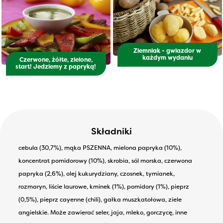
Ziemniak - gwiazdor w
każdym wydaniu
Czerwone, żółte, zielone,
start! Jedziemy z papryką!
Składniki
cebula (30,7%), mąka PSZENNA, mielona papryka (10%),
koncentrat pomidorowy (10%), skrobia, sól morska, czerwona
papryka (2,6%), olej kukurydziany, czosnek, tymianek,
rozmaryn, liście laurowe, kminek (1%), pomidory (1%), pieprz
(0,5%), pieprz cayenne (chili), gałka muszkatołowa, ziele
angielskie. Może zawierać seler, jaja, mleko, gorczycę, inne