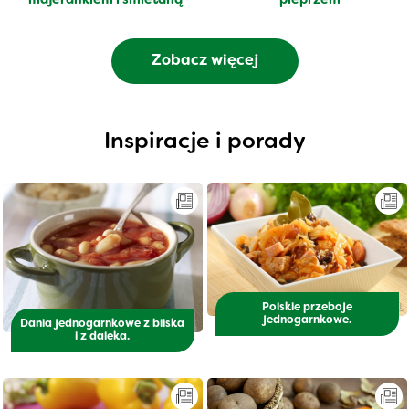
majerankiem i śmietaną
pieprzem
Zobacz więcej
Inspiracje i porady
Polskie przeboje
jednogarnkowe.
Dania jednogarnkowe z bliska
i z daleka.