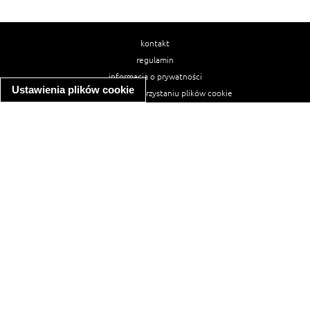
kontakt
regulamin
informacja o prywatności
Ustawienia plików cookie
informacja o wykorzystaniu plików cookie
ułatwienia dostępu
Najpopularniejsze przepisy
spaghetti bolognese
makaron z kurczakiem w sosie śmietanowym
kanapka z indykiem
ratatouille
lahmacun
mac and cheese
zupa minestrone
cannelloni ze szpinakiem i ricottą