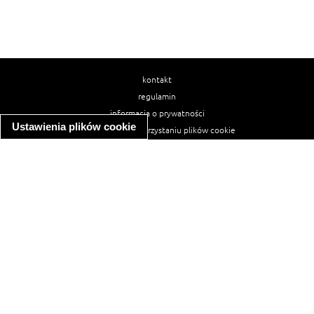
kontakt
regulamin
informacja o prywatności
Ustawienia plików cookie
informacja o wykorzystaniu plików cookie
ułatwienia dostępu
Najpopularniejsze przepisy
spaghetti bolognese
makaron z kurczakiem w sosie śmietanowym
kanapka z indykiem
ratatouille
lahmacun
mac and cheese