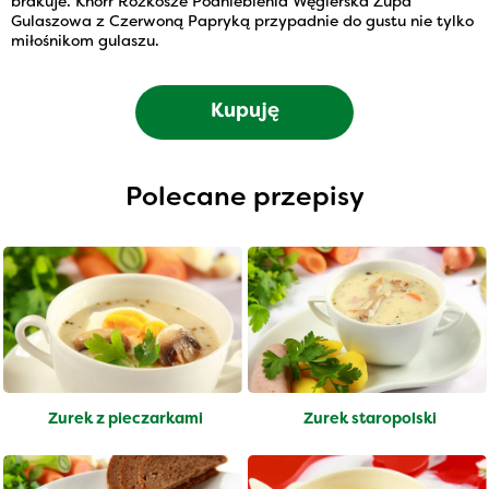
brakuje. Knorr Rozkosze Podniebienia Węgierska Zupa
Gulaszowa z Czerwoną Papryką przypadnie do gustu nie tylko
miłośnikom gulaszu.
Kupuję
Polecane przepisy
Żurek z pieczarkami
Żurek staropolski