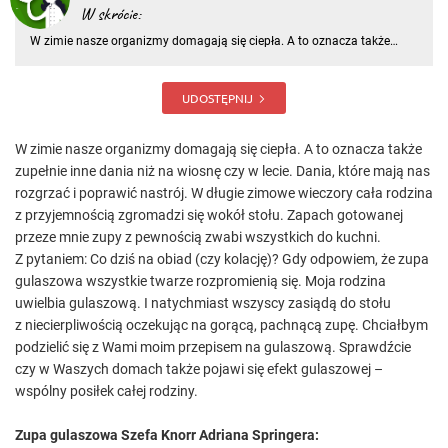
W skrócie:
W zimie nasze organizmy domagają się ciepła. A to oznacza także
zupełnie inne dania niż na wiosnę czy w lecie. Dania, które mają nas
rozgrzać i poprawić nastrój
UDOSTĘPNIJ
W zimie nasze organizmy domagają się ciepła. A to oznacza także
zupełnie inne dania niż na wiosnę czy w lecie. Dania, które mają nas
rozgrzać i poprawić nastrój. W długie zimowe wieczory cała rodzina
z przyjemnością zgromadzi się wokół stołu. Zapach gotowanej
przeze mnie zupy z pewnością zwabi wszystkich do kuchni.
Z pytaniem: Co dziś na obiad (czy kolację)? Gdy odpowiem, że zupa
gulaszowa wszystkie twarze rozpromienią się. Moja rodzina
uwielbia gulaszową. I natychmiast wszyscy zasiądą do stołu
z niecierpliwością oczekując na gorącą, pachnącą zupę. Chciałbym
podzielić się z Wami moim przepisem na gulaszową. Sprawdźcie
czy w Waszych domach także pojawi się efekt gulaszowej –
wspólny posiłek całej rodziny.
Zupa gulaszowa Szefa Knorr Adriana Springera: