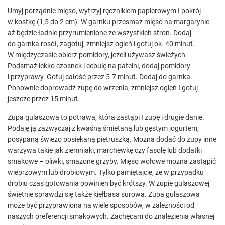
Umyj porządnie mięso, wytrzyj ręcznikiem papierowym I pokrój
w kostkę (1,5 do 2 cm). W garnku przesmaż mięso na margarynie
aż będzie ładnie przyrumienione ze wszystkich stron. Dodaj
do garnka rosół, zagotuj, zmniejsz ogień i gotuj ok. 40 minut.
W międzyczasie obierz pomidory, jeżeli używasz świeżych.
Podsmaż lekko czosnek i cebulę na patelni, dodaj pomidory
i przyprawy. Gotuj całość przez 5-7 minut. Dodaj do garnka.
Ponownie doprowadź zupę do wrzenia, zmniejsz ogień I gotuj
jeszcze przez 15 minut.
Zupa gulaszowa to potrawa, która zastąpi I zupę i drugie danie.
Podaję ją zazwyczaj z kwaśną śmietaną lub gęstym jogurtem,
posypaną świeżo posiekaną pietruszką. Można dodać do zupy inne
warzywa takie jak ziemniaki, marchewkę czy fasolę lub dodatki
smakowe – oliwki, smażone grzyby. Mięso wołowe można zastąpić
wieprzowym lub drobiowym. Tylko pamiętajcie, że w przypadku
drobiu czas gotowania powinien być krótszy. W zupie gulaszowej
świetnie sprawdzi się także kiełbasa surowa. Zupa gulaszowa
może być przyprawiona na wiele sposobów, w zależności od
naszych preferencji smakowych. Zachęcam do znalezienia własnej