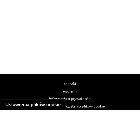
kontakt
regulamin
informacja o prywatności
Ustawienia plików cookie
informacja o wykorzystaniu plików cookie
ułatwienia dostępu
Najpopularniejsze przepisy
spaghetti bolognese