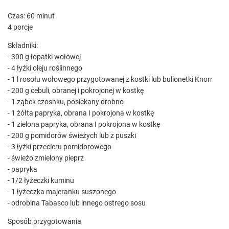
Czas: 60 minut
4 porcje
Składniki:
- 300 g łopatki wołowej
- 4 łyżki oleju roślinnego
- 1 l rosołu wołowego przygotowanej z kostki lub bulionetki Knorr
- 200 g cebuli, obranej i pokrojonej w kostkę
- 1 ząbek czosnku, posiekany drobno
- 1 żółta papryka, obrana I pokrojona w kostkę
- 1 zielona papryka, obrana I pokrojona w kostkę
- 200 g pomidorów świeżych lub z puszki
- 3 łyżki przecieru pomidorowego
- świeżo zmielony pieprz
- papryka
- 1/2 łyżeczki kuminu
- 1 łyżeczka majeranku suszonego
- odrobina Tabasco lub innego ostrego sosu
Sposób przygotowania