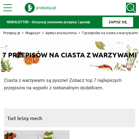
ZAPISZ SIĘ
NEWSLETTER - Otrzymuj sezonowe przepisy i porady
Przepisy.pl
Magazyn
Apetyczna kuchnia
7 przepisów na ciasta z warzywami
7 PRZEPISÓW NA CIASTA Z WARZYWAMI
Ciasta z warzywami są pyszne! Zobacz top 7 najlepszych
przepisów na wypieki z niebanalnym dodatkiem.
Tort leśny mech