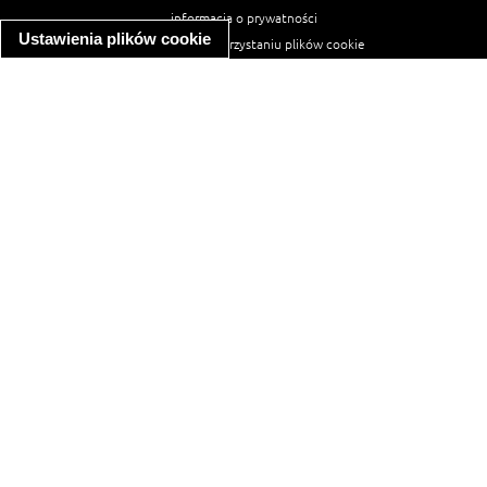
informacja o prywatności
Ustawienia plików cookie
informacja o wykorzystaniu plików cookie
ułatwienia dostępu
Najpopularniejsze przepisy
spaghetti bolognese
makaron z kurczakiem w sosie śmietanowym
kanapka z indykiem
ratatouille
lahmacun
mac and cheese
zupa minestrone
cannelloni ze szpinakiem i ricottą
spaghetti przepisy
makaron z kurczakiem
tagliatelle z kurczakiem