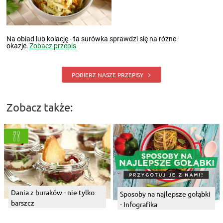
Na obiad lub kolację - ta surówka sprawdzi się na różne
okazje.
Zobacz przepis
POBIERZ NASZE PRZEPISY
Zobacz także:
Dania z buraków - nie tylko
Sposoby na najlepsze gołąbki
barszcz
- Infografika