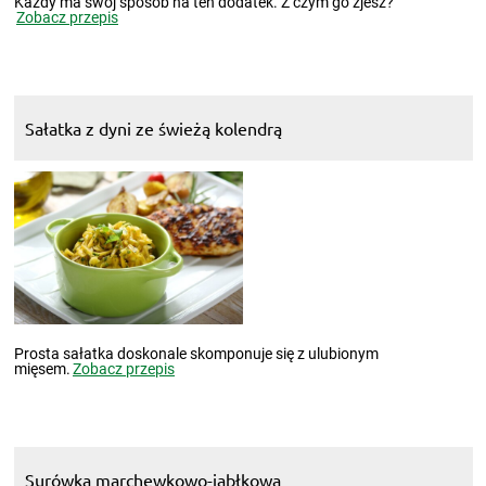
Każdy ma swój sposób na ten dodatek. Z czym go zjesz?
Zobacz przepis
Sałatka z dyni ze świeżą kolendrą
Prosta sałatka doskonale skomponuje się z ulubionym
mięsem.
Zobacz przepis
Surówka marchewkowo-jabłkowa