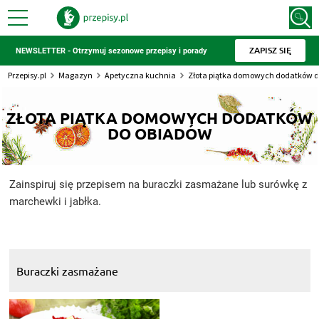
ZAPISZ SIĘ
NEWSLETTER - Otrzymuj sezonowe przepisy i porady
Przepisy.pl
Magazyn
Apetyczna kuchnia
Złota piątka domowych dodatków d
ZŁOTA PIĄTKA DOMOWYCH DODATKÓW
DO OBIADÓW
Zainspiruj się przepisem na buraczki zasmażane lub surówkę z
marchewki i jabłka.
Buraczki zasmażane