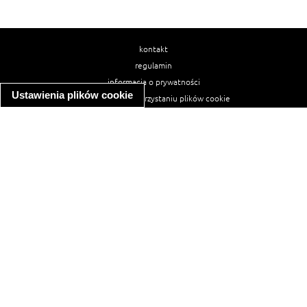
kontakt
regulamin
informacja o prywatności
Ustawienia plików cookie
informacja o wykorzystaniu plików cookie
ułatwienia dostępu
Najpopularniejsze przepisy
spaghetti bolognese
makaron z kurczakiem w sosie śmietanowym
kanapka z indykiem
ratatouille
lahmacun
mac and cheese
zupa minestrone
cannelloni ze szpinakiem i ricottą