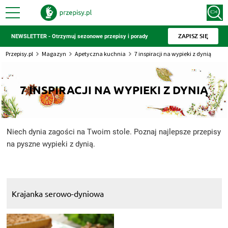
ZAPISZ SIĘ
NEWSLETTER - Otrzymuj sezonowe przepisy i porady
Przepisy.pl
Magazyn
Apetyczna kuchnia
7 inspiracji na wypieki z dynią
7 INSPIRACJI NA WYPIEKI Z DYNIĄ
Niech dynia zagości na Twoim stole. Poznaj najlepsze przepisy
na pyszne wypieki z dynią.
Krajanka serowo-dyniowa