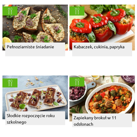
Pełnoziarniste śniadanie
Kabaczek, cukinia, papryka
Słodkie rozpoczęcie roku
Zapiekany brokuł w 11
szkolnego
odsłonach