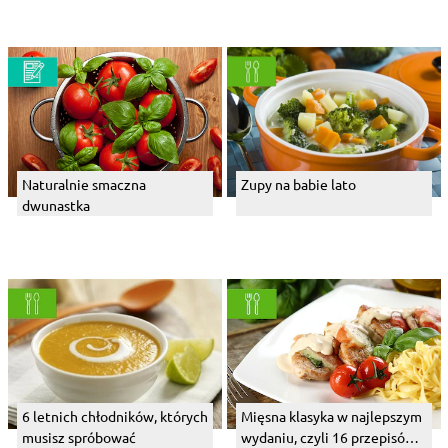
Naturalnie smaczna
Zupy na babie lato
dwunastka
6 letnich chłodników, których
Mięsna klasyka w najlepszym
musisz spróbować
wydaniu, czyli 16 przepisów