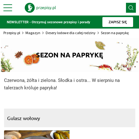
ZAPISZ SIĘ
NEWSLETTER - Otrzymuj sezonowe przepisy i porady
Przepisy.pl
Magazyn
Desery lodowe dla całej rodziny
Sezon na paprykę
SEZON NA PAPRYKĘ
Czerwona, żółta i zielona. Słodka i ostra... W sierpniu na
talerzach króluje papryka!
Gulasz wołowy