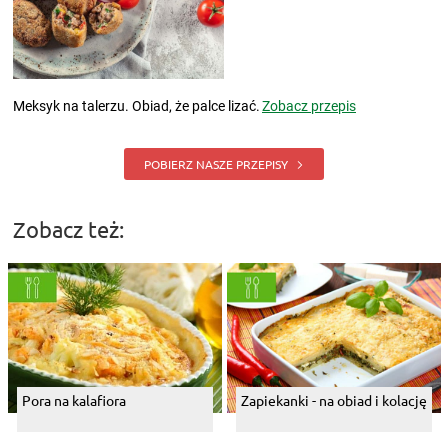
Meksyk na talerzu. Obiad, że palce lizać.
Zobacz przepis
POBIERZ NASZE PRZEPISY
Zobacz też:
Pora na kalafiora
Zapiekanki - na obiad i kolację