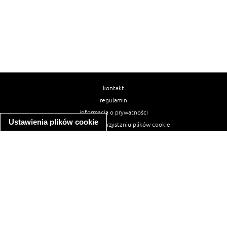
kontakt
regulamin
informacja o prywatności
Ustawienia plików cookie
informacja o wykorzystaniu plików cookie
ułatwienia dostępu
Najpopularniejsze przepisy
spaghetti bolognese
makaron z kurczakiem w sosie śmietanowym
kanapka z indykiem
ratatouille