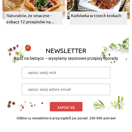
Naturalnie, że smaczne -
Karkówka w trzech krokach
zobacz 12 przepisów na
proste i pyszne połączenia
NEWSLETTER
Bądź na bieżąco – wysyłamy sezonowe przepisy i porady
ZAPISZ SIĘ
Odbiorcy newslettera przyrządzili już ponad
260 000 potraw!