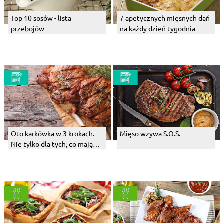
Top 10 sosów - lista
7 apetycznych mięsnych dań
przebojów
na każdy dzień tygodnia
Oto karkówka w 3 krokach.
Mięso wzywa S.O.S.
Nie tylko dla tych, co mają
głowę na karku