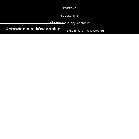
kontakt
regulamin
informacja o prywatności
Ustawienia plików cookie
informacja o wykorzystaniu plików cookie
ułatwienia dostępu
Najpopularniejsze przepisy
spaghetti bolognese
makaron z kurczakiem w sosie śmietanowym
kanapka z indykiem
ratatouille
lahmacun
mac and cheese
zupa minestrone
cannelloni ze szpinakiem i ricottą
spaghetti przepisy