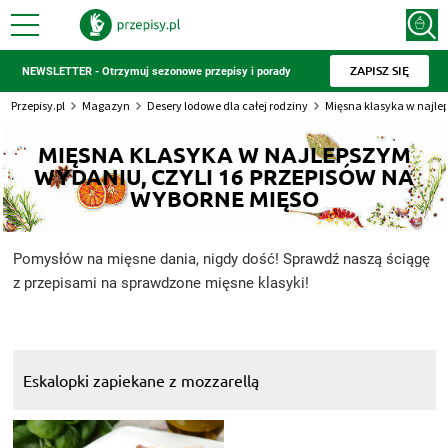
ZAPISZ SIĘ
NEWSLETTER - Otrzymuj sezonowe przepisy i porady
Przepisy.pl
Magazyn
Desery lodowe dla całej rodziny
Mięsna klasyka w najle
MIĘSNA KLASYKA W NAJLEPSZYM
WYDANIU, CZYLI 16 PRZEPISÓW NA
WYBORNE MIĘSO
Pomysłów na mięsne dania, nigdy dość! Sprawdź naszą ściągę
z przepisami na sprawdzone mięsne klasyki!
Eskalopki zapiekane z mozzarellą