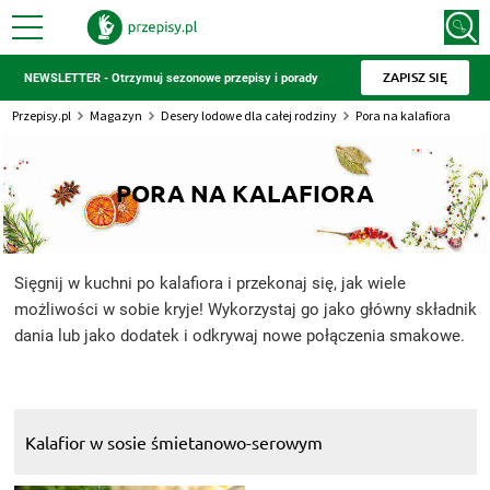
ZAPISZ SIĘ
NEWSLETTER - Otrzymuj sezonowe przepisy i porady
Przepisy.pl
Magazyn
Desery lodowe dla całej rodziny
Pora na kalafiora
PORA NA KALAFIORA
Sięgnij w kuchni po kalafiora i przekonaj się, jak wiele
możliwości w sobie kryje! Wykorzystaj go jako główny składnik
dania lub jako dodatek i odkrywaj nowe połączenia smakowe.
Kalafior w sosie śmietanowo-serowym