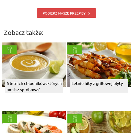
POBIERZ NASZE PRZEPISY
Zobacz także:
6 letnich chłodników, których
Letnie hity z grillowej płyty
musisz spróbować