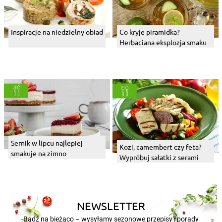
Inspiracje na niedzielny obiad
Co kryje piramidka?
Herbaciana eksplozja smaku
Sernik w lipcu najlepiej
Kozi, camembert czy feta?
smakuje na zimno
Wypróbuj sałatki z serami
NEWSLETTER
Bądź na bieżąco – wysyłamy sezonowe przepisy i porady