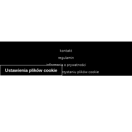
kontakt
regulamin
informacja o prywatności
Ustawienia plików cookie
informacja o wykorzystaniu plików cookie
ułatwienia dostępu
Najpopularniejsze przepisy
spaghetti bolognese
makaron z kurczakiem w sosie śmietanowym
kanapka z indykiem
ratatouille