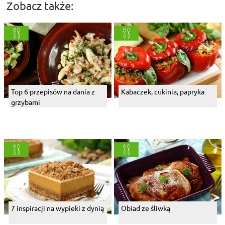
Zobacz także:
Top 6 przepisów na dania z
Kabaczek, cukinia, papryka
grzybami
7 inspiracji na wypieki z dynią
Obiad ze śliwką