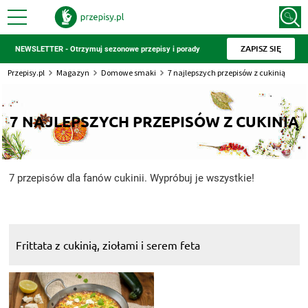
ZAPISZ SIĘ
NEWSLETTER - Otrzymuj sezonowe przepisy i porady
Przepisy.pl
Magazyn
Domowe smaki
7 najlepszych przepisów z cukinią
7 NAJLEPSZYCH PRZEPISÓW Z CUKINIĄ
7 przepisów dla fanów cukinii. Wypróbuj je wszystkie!
Frittata z cukinią, ziołami i serem feta