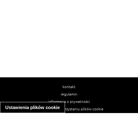
kontakt
regulamin
informacja o prywatności
Ustawienia plików cookie
informacja o wykorzystaniu plików cookie
ułatwienia dostępu
Najpopularniejsze przepisy