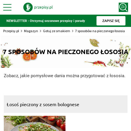
ZAPISZ SIĘ
NEWSLETTER - Otrzymuj sezonowe przepisy i porady
Przepisy.pl
Magazyn
Gotuj ze smakiem
7 sposobów na pieczonego łososia
7 SPOSOBÓW NA PIECZONEGO ŁOSOSIA
Zobacz, jakie pomysłowe dania można przygotować z łososia.
Łosoś pieczony z sosem bolognese