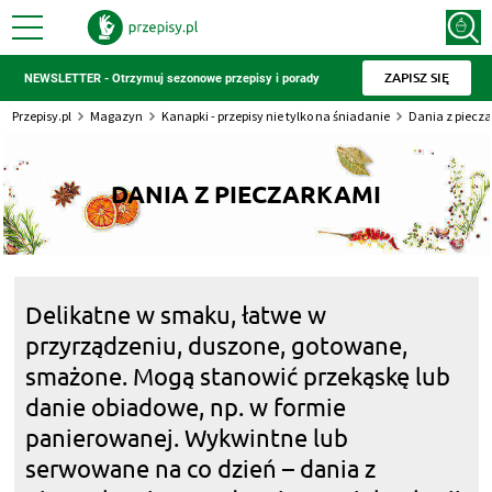
ZAPISZ SIĘ
NEWSLETTER - Otrzymuj sezonowe przepisy i porady
Przepisy.pl
Magazyn
Kanapki - przepisy nie tylko na śniadanie
Dania z piecz
DANIA Z PIECZARKAMI
Delikatne w smaku, łatwe w
przyrządzeniu, duszone, gotowane,
smażone. Mogą stanowić przekąskę lub
danie obiadowe, np. w formie
panierowanej. Wykwintne lub
serwowane na co dzień – dania z