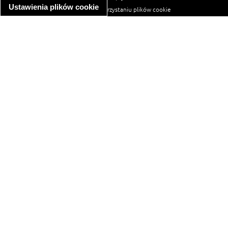
Ustawienia plików cookie
informacja o wykorzystaniu plików cookie
ułatwienia dostępu
Najpopularniejsze przepisy
spaghetti bolognese
makaron z kurczakiem w sosie śmietanowym
kanapka z indykiem
ratatouille
lahmacun
mac and cheese
zupa minestrone
cannelloni ze szpinakiem i ricottą
spaghetti przepisy
makaron z kurczakiem
tagliatelle z kurczakiem
hot dog