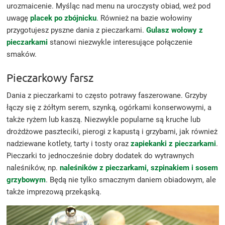
urozmaicenie. Myśląc nad menu na uroczysty obiad, weź pod
uwagę
placek po zbójnicku
. Również na bazie wołowiny
przygotujesz pyszne dania z pieczarkami.
Gulasz wołowy z
pieczarkami
stanowi niezwykle interesujące połączenie
smaków.
Pieczarkowy farsz
Dania z pieczarkami to często potrawy faszerowane. Grzyby
łączy się z żółtym serem, szynką, ogórkami konserwowymi, a
także ryżem lub kaszą. Niezwykle popularne są kruche lub
drożdżowe paszteciki, pierogi z kapustą i grzybami, jak również
nadziewane kotlety, tarty i tosty oraz
zapiekanki z pieczarkami
.
Pieczarki to jednocześnie dobry dodatek do wytrawnych
naleśników, np.
naleśników z pieczarkami, szpinakiem i sosem
grzybowym
. Będą nie tylko smacznym daniem obiadowym, ale
także imprezową przekąską.