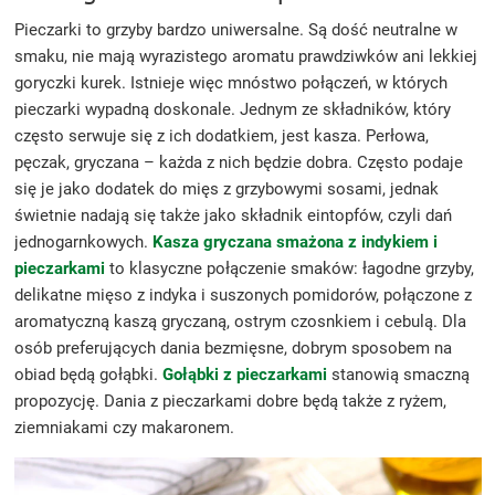
Pieczarki to grzyby bardzo uniwersalne. Są dość neutralne w
smaku, nie mają wyrazistego aromatu prawdziwków ani lekkiej
goryczki kurek. Istnieje więc mnóstwo połączeń, w których
pieczarki wypadną doskonale. Jednym ze składników, który
często serwuje się z ich dodatkiem, jest kasza. Perłowa,
pęczak, gryczana – każda z nich będzie dobra. Często podaje
się je jako dodatek do mięs z grzybowymi sosami, jednak
świetnie nadają się także jako składnik eintopfów, czyli dań
jednogarnkowych.
Kasza gryczana smażona z indykiem i
pieczarkami
to klasyczne połączenie smaków: łagodne grzyby,
delikatne mięso z indyka i suszonych pomidorów, połączone z
aromatyczną kaszą gryczaną, ostrym czosnkiem i cebulą. Dla
osób preferujących dania bezmięsne, dobrym sposobem na
obiad będą gołąbki.
Gołąbki z pieczarkami
stanowią smaczną
propozycję. Dania z pieczarkami dobre będą także z ryżem,
ziemniakami czy makaronem.