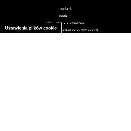
kontakt
regulamin
informacja o prywatności
Ustawienia plików cookie
informacja o wykorzystaniu plików cookie
ułatwienia dostępu
Najpopularniejsze przepisy
spaghetti bolognese
makaron z kurczakiem w sosie śmietanowym
kanapka z indykiem
ratatouille
lahmacun
mac and cheese
zupa minestrone
cannelloni ze szpinakiem i ricottą
spaghetti przepisy