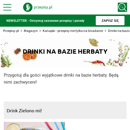
ZAPISZ SIĘ
NEWSLETTER - Otrzymuj sezonowe przepisy i porady
Przepisy.pl
Magazyn
Kanapki - przepisy nie tylko na śniadanie
Drinki na bazi
DRINKI NA BAZIE HERBATY
Przygotuj dla gości wyjątkowe drinki na bazie herbaty. Będą
nimi zachwyceni!
Drink Zielono mi!