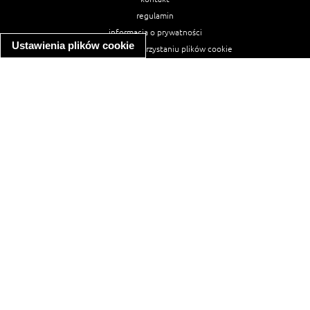
regulamin
informacja o prywatności
Ustawienia plików cookie
informacja o wykorzystaniu plików cookie
ułatwienia dostępu
Najpopularniejsze przepisy
spaghetti bolognese
makaron z kurczakiem w sosie śmietanowym
kanapka z indykiem
ratatouille
lahmacun
mac and cheese
zupa minestrone
cannelloni ze szpinakiem i ricottą
spaghetti przepisy
makaron z kurczakiem