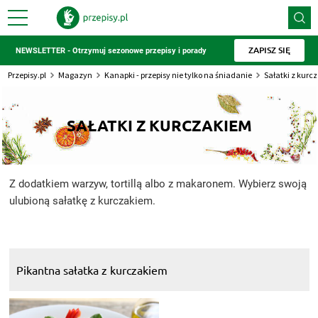
ZAPISZ SIĘ
NEWSLETTER - Otrzymuj sezonowe przepisy i porady
Przepisy.pl
Magazyn
Kanapki - przepisy nie tylko na śniadanie
Sałatki z kurc
SAŁATKI Z KURCZAKIEM
Z dodatkiem warzyw, tortillą albo z makaronem. Wybierz swoją
ulubioną sałatkę z kurczakiem.
Pikantna sałatka z kurczakiem