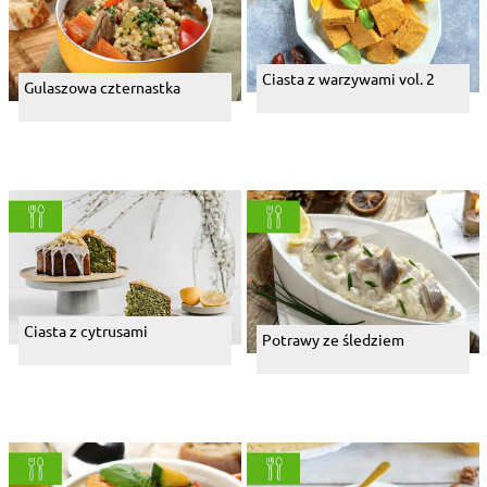
Ciasta z warzywami vol. 2
Gulaszowa czternastka
Ciasta z cytrusami
Potrawy ze śledziem