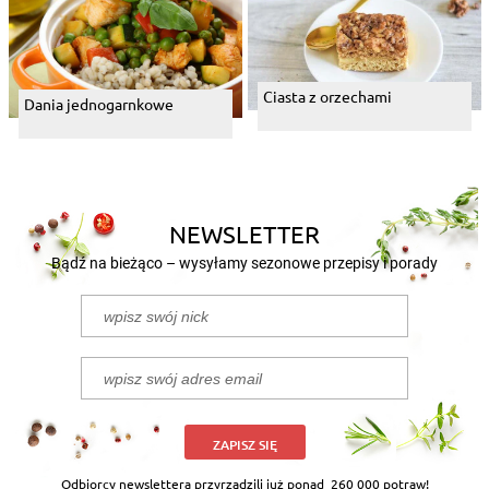
Ciasta z orzechami
Dania jednogarnkowe
NEWSLETTER
Bądź na bieżąco – wysyłamy sezonowe przepisy i porady
ZAPISZ SIĘ
Odbiorcy newslettera przyrządzili już ponad
260 000 potraw!