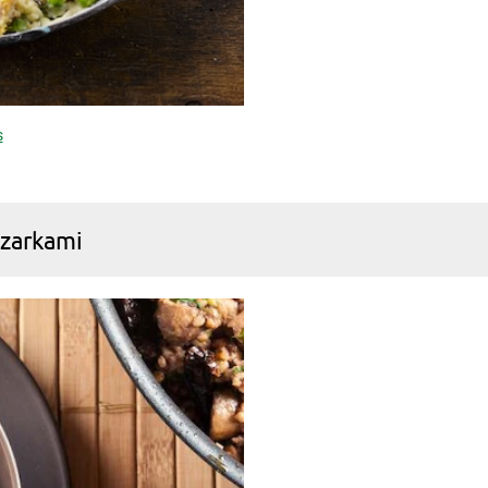
s
czarkami