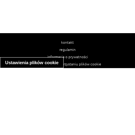
kontakt
regulamin
informacja o prywatności
Ustawienia plików cookie
informacja o wykorzystaniu plików cookie
ułatwienia dostępu
Najpopularniejsze przepisy
spaghetti bolognese
makaron z kurczakiem w sosie śmietanowym
kanapka z indykiem
ratatouille
lahmacun