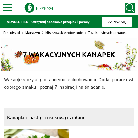
ZAPISZ SIĘ
NEWSLETTER - Otrzymuj sezonowe przepisy i porady
Przepisy.pl
Magazyn
Mistrzowskie gotowanie
7 wakacyjnych kanapek
7 WAKACYJNYCH KANAPEK
Wakacje sprzyjają porannemu leniuchowaniu. Dodaj porankowi
dobrego smaku i poznaj 7 inspiracji na śniadanie.
Kanapki z pastą czosnkową i ziołami