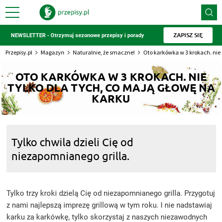
ZAPISZ SIĘ
NEWSLETTER - Otrzymuj sezonowe przepisy i porady
Przepisy.pl
Magazyn
Naturalnie, że smaczne!
Oto karkówka w 3 krokach. nie 
OTO KARKÓWKA W 3 KROKACH. NIE
TYLKO DLA TYCH, CO MAJĄ GŁOWĘ NA
KARKU
Tylko chwila dzieli Cię od
niezapomnianego grilla.
Tylko trzy kroki dzielą Cię od niezapomnianego grilla. Przygotuj
z nami najlepszą imprezę grillową w tym roku. I nie nadstawiaj
karku za karkówkę, tylko skorzystaj z naszych niezawodnych