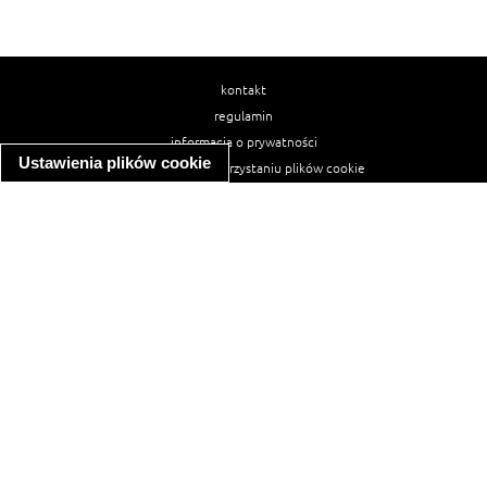
kontakt
regulamin
informacja o prywatności
Ustawienia plików cookie
informacja o wykorzystaniu plików cookie
ułatwienia dostępu
Najpopularniejsze przepisy
spaghetti bolognese
makaron z kurczakiem w sosie śmietanowym
kanapka z indykiem
ratatouille
lahmacun
mac and cheese
zupa minestrone