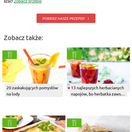
lizać!
Zobacz przepis
POBIERZ NASZE PRZEPISY
Zobacz także:
20 zaskakujących pomysłów
13 najlepszych herbacianych
na lody
napojów, bo herbatka zawsze
dobra jest