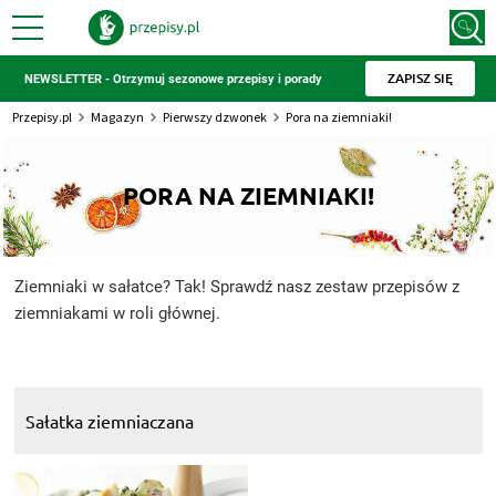
ZAPISZ SIĘ
NEWSLETTER - Otrzymuj sezonowe przepisy i porady
Przepisy.pl
Magazyn
Pierwszy dzwonek
Pora na ziemniaki!
PORA NA ZIEMNIAKI!
Ziemniaki w sałatce? Tak! Sprawdź nasz zestaw przepisów z
ziemniakami w roli głównej.
Sałatka ziemniaczana