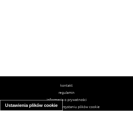
kontakt
regulamin
informacja o prywatności
Ustawienia plików cookie
informacja o wykorzystaniu plików cookie
ułatwienia dostępu
Najpopularniejsze przepisy