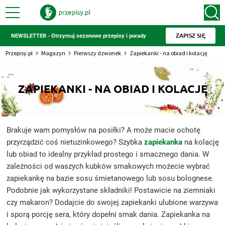
ZAPISZ SIĘ
NEWSLETTER - Otrzymuj sezonowe przepisy i porady
Przepisy.pl
Magazyn
Pierwszy dzwonek
Zapiekanki - na obiad i kolację
ZAPIEKANKI - NA OBIAD I KOLACJĘ
Brakuje wam pomysłów na posiłki? A może macie ochotę
przyrządzić coś nietuzinkowego? Szybka
zapiekanka
na kolację
lub obiad to idealny przykład prostego i smacznego dania. W
zależności od waszych kubków smakowych możecie wybrać
zapiekankę na bazie sosu śmietanowego lub sosu bolognese.
Podobnie jak wykorzystane składniki! Postawicie na ziemniaki
czy makaron? Dodajcie do swojej zapiekanki ulubione warzywa
i sporą porcję sera, który dopełni smak dania. Zapiekanka na