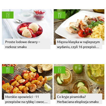
Proste lodowe desery –
Mięsna klasyka w najlepszym
rozkosz smaku
wydaniu, czyli 16 przepisów
na wyborne mięso
Morskie opowieści - 11
Co kryje piramidka?
przepisów na rybkę i owoce
Herbaciana eksplozja smaku