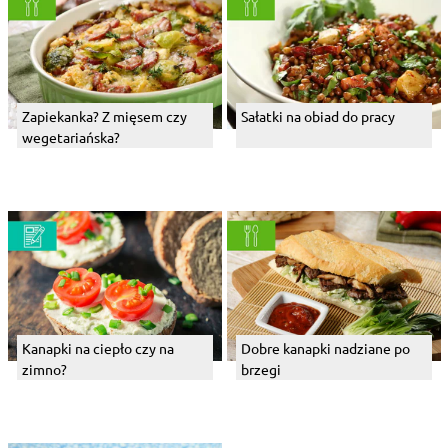
Zapiekanka? Z mięsem czy
Sałatki na obiad do pracy
wegetariańska?
Kanapki na ciepło czy na
Dobre kanapki nadziane po
zimno?
brzegi