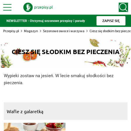
ZAPISZ SIĘ
NEWSLETTER - Otrzymuj sezonowe przepisy i porady
Przepisy.pl
Magazyn
Sezonowe owoce i warzywa
Ciesz się słodkim bez piecz
CIESZ SIĘ SŁODKIM BEZ PIECZENIA
Wypieki zostaw na jesień. W lecie smakuj słodkości bez
pieczenia.
Wafle z galaretką