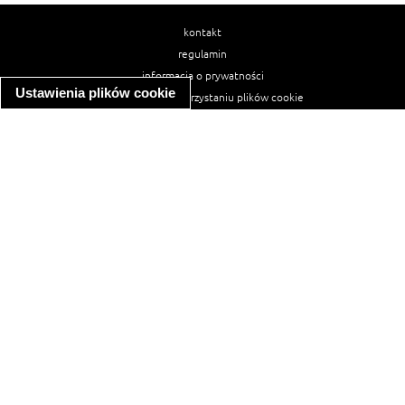
kontakt
regulamin
informacja o prywatności
Ustawienia plików cookie
informacja o wykorzystaniu plików cookie
ułatwienia dostępu
Najpopularniejsze przepisy
spaghetti bolognese
makaron z kurczakiem w sosie śmietanowym
kanapka z indykiem
ratatouille
lahmacun
mac and cheese
zupa minestrone
cannelloni ze szpinakiem i ricottą
spaghetti przepisy