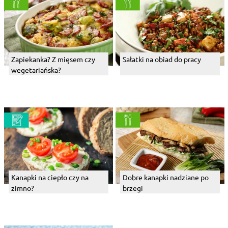
Zapiekanka? Z mięsem czy
Sałatki na obiad do pracy
wegetariańska?
Kanapki na ciepło czy na
Dobre kanapki nadziane po
zimno?
brzegi