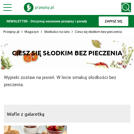
ZAPISZ SIĘ
NEWSLETTER - Otrzymuj sezonowe przepisy i porady
Przepisy.pl
Magazyn
Słodkości na lato
Ciesz się słodkim bez pieczenia
CIESZ SIĘ SŁODKIM BEZ PIECZENIA
Wypieki zostaw na jesień. W lecie smakuj słodkości bez
pieczenia.
Wafle z galaretką