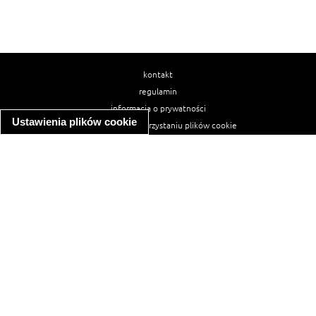
kontakt
regulamin
informacja o prywatności
Ustawienia plików cookie
informacja o wykorzystaniu plików cookie
ułatwienia dostępu
Najpopularniejsze przepisy
spaghetti bolognese
makaron z kurczakiem w sosie śmietanowym
kanapka z indykiem
ratatouille
lahmacun
mac and cheese
zupa minestrone