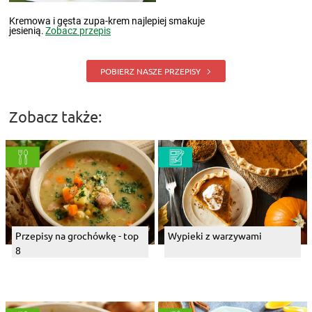
Kremowa i gęsta zupa-krem najlepiej smakuje
jesienią.
Zobacz przepis
POBIERZ NASZE PRZEPISY
Zobacz także:
Przepisy na grochówkę - top
Wypieki z warzywami
8