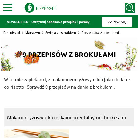
ZAPISZ SIĘ
NEWSLETTER - Otrzymuj sezonowe przepisy i porady
Przepisy.pl
Magazyn
Święta ze smakiem
9 przepisów z brokułami
9 PRZEPISÓW Z BROKUŁAMI
W formie zapiekanki, z makaronem ryżowym lub jako dodatek
do risotto. Sprawdź 9 przepisów na dania z brokułami.
Makaron ryżowy z klopsikami orientalnymi i brokułami