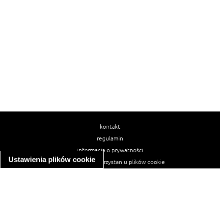
kontakt
regulamin
informacja o prywatności
Ustawienia plików cookie
informacja o wykorzystaniu plików cookie
ułatwienia dostępu
Najpopularniejsze przepisy
spaghetti bolognese